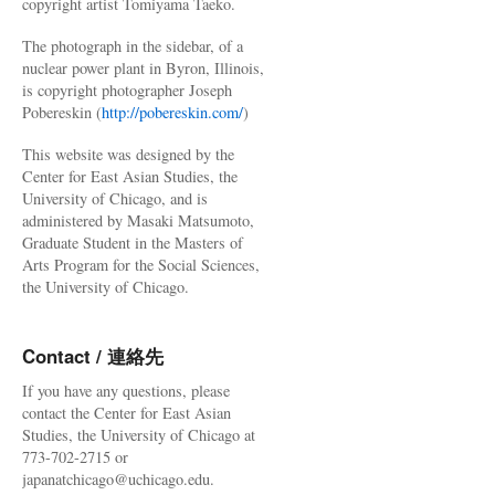
copyright artist Tomiyama Taeko.
The photograph in the sidebar, of a
nuclear power plant in Byron, Illinois,
is copyright photographer Joseph
Pobereskin (
http://pobereskin.com/
)
This website was designed by the
Center for East Asian Studies, the
University of Chicago, and is
administered by Masaki Matsumoto,
Graduate Student in the Masters of
Arts Program for the Social Sciences,
the University of Chicago.
Contact / 連絡先
If you have any questions, please
contact the Center for East Asian
Studies, the University of Chicago at
773-702-2715 or
japanatchicago@uchicago.edu.