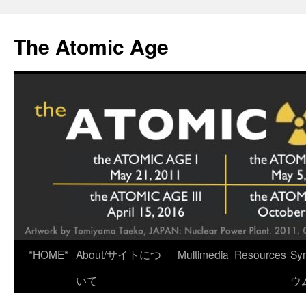
Skip
to
The Atomic Age
content
*HOME*
About/サイトにつ
Multimedia
Resources
Sy
いて
ウ