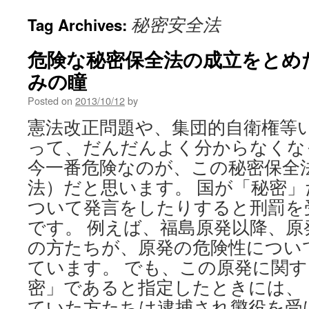
秘密安全法
Tag Archives:
危険な秘密保全法の成立をとめたい
みの瞳
Posted on
2013/10/12
by
憲法改正問題や、集団的自衛権等
って、だんだんよく分からなくな
今一番危険なのが、この秘密保全
法）だと思います。 国が「秘密
ついて発言をしたりすると刑罰を
です。 例えば、福島原発以降、
の方たちが、原発の危険性につい
ています。 でも、この原発に関
密」であると指定したときには、
ていた方たちは逮捕され懲役を受