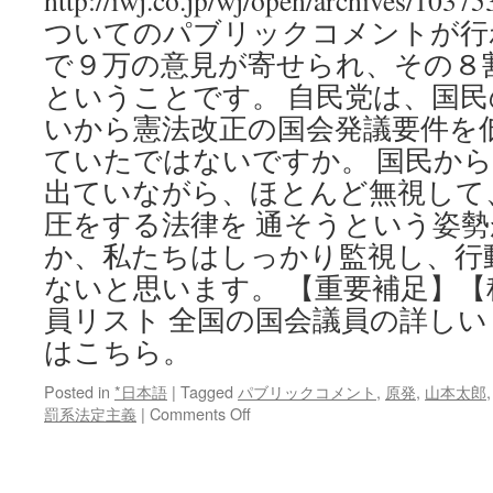
http://iwj.co.jp/wj/open/archiv
ついてのパブリックコメントが行
で９万の意見が寄せられ、その８
ということです。 自民党は、国
いから憲法改正の国会発議要件を
ていたではないですか。 国民か
出ていながら、ほとんど無視して
圧をする法律を 通そうという姿
か、私たちはしっかり監視し、行
ないと思います。 【重要補足】【
員リスト 全国の国会議員の詳しい
はこちら。
Posted in
*日本語
|
Tagged
パブリックコメント
,
原発
,
山本太郎
on
罰系法定主義
|
Comments Off
危
険
な