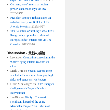
Germany won’t return to nuclear
power, chancellor says via DW
2026/03/12
President Trump’s radical attack on
radiation safety via Bulletin of the
Atomic Scientists
2025/10/27
‘It’s Sellafield or nothing’: what life is
like growing up in the shadow of
Europe’s oldest nuclear site via The
Guardian
2025/10/07
Discussion / 最新の議論
Leonsz
on
Combating corrosion in the
world’s aging nuclear reactors via
c&en
Mark Ultra
on
Special Report: Help
wanted in Fukushima: Low pay, high
risks and gangsters via Reuters
Grom Montenegro
on
Duke Energy’s
shell game via Beyond Nuclear
International
Jim Rice
on
Trinity: “The most
significant hazard of the entire
Manhattan Project” via Bulletin of