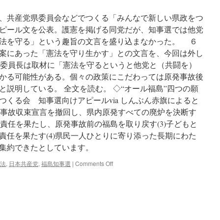
候
補
、共産党県委員会などでつくる「みんなで新しい県政をつ
表
ピール文を公表。護憲を掲げる同党だが、知事選では他党
明
法を守る」という趣旨の文言を盛り込まなかった。 ６
福
島
案にあった「憲法を守り生かす」との文言を、今回は外し
知
田仁委員長は取材に「憲法を守るというと他党と（共闘を）
事
かる可能性がある。個々の政策にこだわっては原発事故後
選、
三
説明している。 全文を読む。 ◇“オール福島”四つの願
保
くる会 知事選向けアピールvia しんぶん赤旗によると
氏
国は事故収束宣言を撤回し、県内原発すべての廃炉を決断す
は
辞
の責任を果たし、原発事故前の福島を取り戻す(3)子どもと
退
責任を果たす(4)県民一人ひとりに寄り添った長期にわた
へ
集約できたとしています。
via
産
on
法
,
日本共産党
,
福島知事選
|
Comments Off
経
共
ニ
産
ュ
福
ー
島
ス
「憲
法」