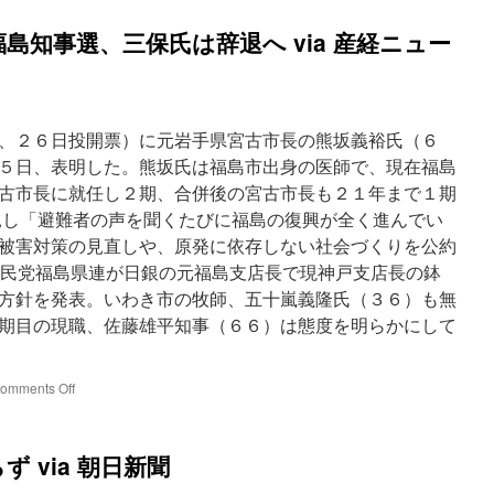
島知事選、三保氏は辞退へ via 産経ニュー
、２６日投開票）に元岩手県宮古市長の熊坂義裕氏（６
５日、表明した。熊坂氏は福島市出身の医師で、現在福島
古市長に就任し２期、合併後の宮古市長も２１年まで１期
し「避難者の声を聞くたびに福島の復興が全く進んでい
被害対策の見直しや、原発に依存しない社会づくりを公約
、自民党福島県連が日銀の元福島支店長で現神戸支店長の鉢
方針を発表。いわき市の牧師、五十嵐義隆氏（３６）も無
期目の現職、佐藤雄平知事（６６）は態度を明らかにして
on
omments Off
熊
坂
氏
 via 朝日新聞
が
立