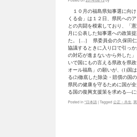
１０月の福島県知事選に向け
くる会」は１２日、県民へのア
との共闘を模索しており、「憲
月に公表した知事選への政策提
た。 […] 県委員会の久保
協議するときに入り口で引っか
の対応が進まないから外した」と
いで国にもの言える県政を県政つ
オール福島」の願いが、(1)
る(2)徹底した除染・賠償の国
県民の健康を守るために国が全
る国の復興支援策を求める―に
Posted in
*日本語
|
Tagged
公正・共生
,
憲