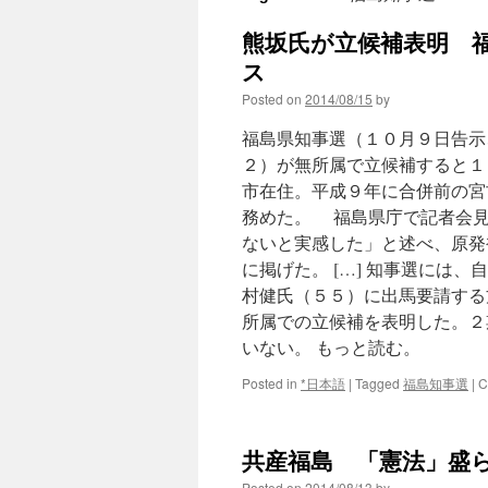
熊坂氏が立候補表明 福
ス
Posted on
2014/08/15
by
福島県知事選（１０月９日告示
２）が無所属で立候補すると１
市在住。平成９年に合併前の宮
務めた。 福島県庁で記者会見
ないと実感した」と述べ、原発
に掲げた。 […] 知事選には
村健氏（５５）に出馬要請する
所属での立候補を表明した。２
いない。 もっと読む。
Posted in
*日本語
|
Tagged
福島知事選
|
C
共産福島 「憲法」盛らず
Posted on
2014/08/13
by