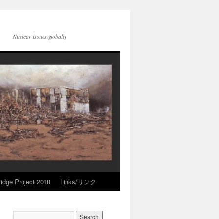
Nuclear issues globally
idge Project 2018
Links/リンク