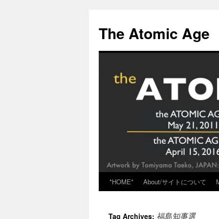
Skip
to
The Atomic Age
content
*HOME*
About/サイトについて
福島知事選
Tag Archives: