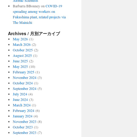
Atomic Scientists
Barbarra BBonney
on
COVID-19
spreading among workers on
Fukushima plant, related projects via
The Mainichi
Archives / 月別アーカイブ
May 2026
(1)
March 2026
(2)
October 2025
(2)
August 2025
(1)
June 2025
(2)
May 2025
(10)
February 2025
(1)
November 2024
(3)
October 2024
(1)
September 2024
(5)
July 2024
(4)
June 2024
(3)
March 2024
(1)
February 2024
(6)
January 2024
(4)
November 2023
(8)
October 2023
(1)
September 2023
(7)