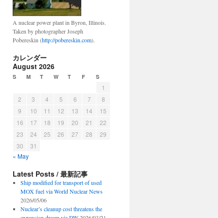
A nuclear power plant in Byron, Illinois.
Taken by photographer Joseph
Pobereskin (
http://pobereskin.com
).
カレンダー
August 2026
S
M
T
W
T
F
S
1
2
3
4
5
6
7
8
9
10
11
12
13
14
15
16
17
18
19
20
21
22
23
24
25
26
27
28
29
30
31
« May
Latest Posts / 最新記事
Ship modified for transport of used
MOX fuel via World Nuclear News
2026/05/06
Nuclear’s cleanup cost threatens the
expansion dream via DW
2026/03/21