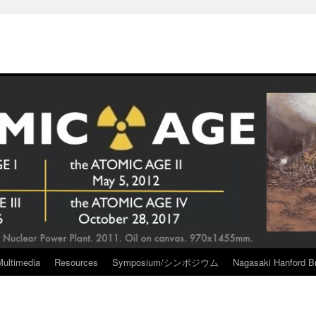
Multimedia
Resources
Symposium/シンポジウム
Nagasaki Hanford Br