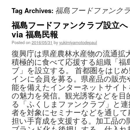
福島フードファンク
Tag Archives:
福島フードファンクラブ設立へ
via 福島民報
Posted on
2016/05/31
by
yukimiyamotodepaul
復興庁は県産農林水産物の流通拡
積極的に食べて応援する組織「福
ブ」を設立する。 首都圏をはじ
インに会員を募る。県産品の販売
能を備えたインターネットサイト
の魅力を発信。観光誘客などを目
る「ふくしまファンクラブ」と連
者を対象にセミナーなどを通して
担い手育成を支援する。加工品の
ブランド化も後押しする。仕入れ