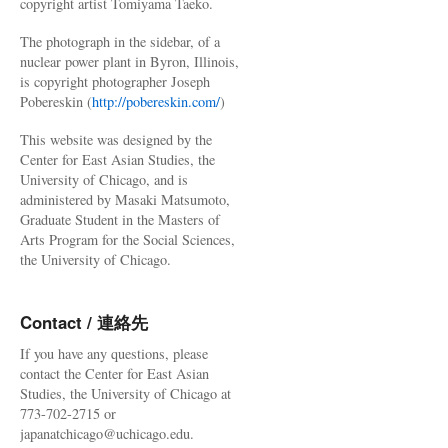
copyright artist Tomiyama Taeko.
The photograph in the sidebar, of a
nuclear power plant in Byron, Illinois,
is copyright photographer Joseph
Pobereskin (
http://pobereskin.com/
)
This website was designed by the
Center for East Asian Studies, the
University of Chicago, and is
administered by Masaki Matsumoto,
Graduate Student in the Masters of
Arts Program for the Social Sciences,
the University of Chicago.
Contact / 連絡先
If you have any questions, please
contact the Center for East Asian
Studies, the University of Chicago at
773-702-2715 or
japanatchicago@uchicago.edu.