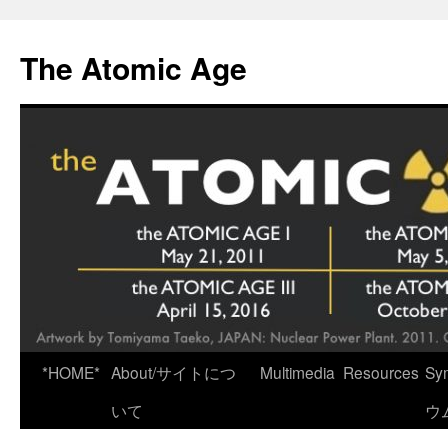
Skip
to
The Atomic Age
content
*HOME*
About/サイトにつ
Multimedia
Resources
Sy
いて
ウ