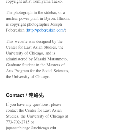
copyright artist Tomiyama Taeko.
The photograph in the sidebar, of a
nuclear power plant in Byron, Illinois,
is copyright photographer Joseph
Pobereskin (
http://pobereskin.com/
)
This website was designed by the
Center for East Asian Studies, the
University of Chicago, and is
administered by Masaki Matsumoto,
Graduate Student in the Masters of
Arts Program for the Social Sciences,
the University of Chicago.
Contact / 連絡先
If you have any questions, please
contact the Center for East Asian
Studies, the University of Chicago at
773-702-2715 or
japanatchicago@uchicago.edu.