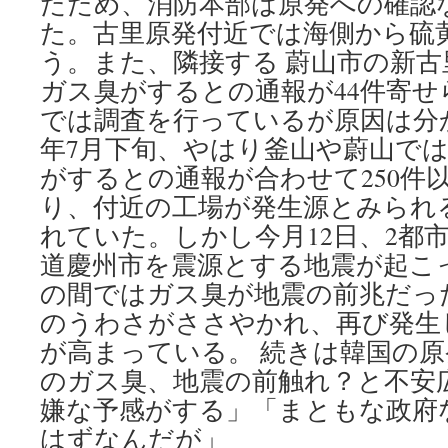
たため、消防本部は原発への確認
た。古里原発付近では海側から硫
う。また、隣接する 蔚山市の新
ガス臭がするとの通報が44件寄せ
では調査を行っているが原因は分
年7月下旬、やはり釜山や蔚山で
がするとの通報が合わせて250件
り、付近の工場が発生源とみられ
れていた。しかし今月12日、2都
道慶州市を震源とする地震が起こ
の間ではガス臭が地震の前兆だっ
のうわさがささやかれ、再び発生
が高まっている。 続きは韓国の
のガス臭、地震の前触れ？と不安
嫌な予感がする」「まともな政府
はずなんだが」