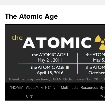
Skip
to
The Atomic Age
content
*HOME*
About/サイトにつ
Multimedia
Resources
Sy
いて
ウ