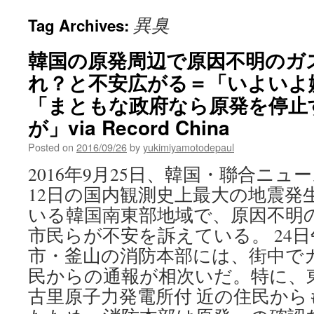
異臭
Tag Archives:
韓国の原発周辺で原因不明のガ
れ？と不安広がる＝「いよいよ
「まともな政府なら原発を停止
が」via Record China
Posted on
2016/09/26
by
yukimiyamotodepaul
2016年9月25日、韓国・聯合ニ
12日の国内観測史上最大の地震発
いる韓国南東部地域で、原因不明
市民らが不安を訴えている。 24
市・釜山の消防本部には、街中で
民からの通報が相次いだ。特に、
古里原子力発電所付 近の住民か