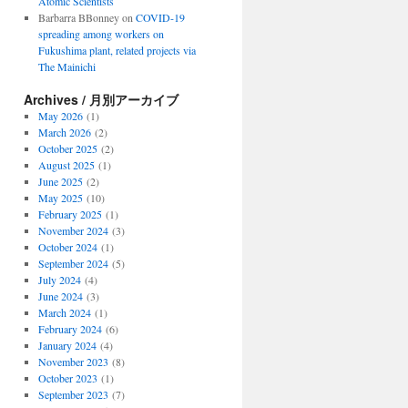
Atomic Scientists
Barbarra BBonney
on
COVID-19
spreading among workers on
Fukushima plant, related projects via
The Mainichi
Archives / 月別アーカイブ
May 2026
(1)
March 2026
(2)
October 2025
(2)
August 2025
(1)
June 2025
(2)
May 2025
(10)
February 2025
(1)
November 2024
(3)
October 2024
(1)
September 2024
(5)
July 2024
(4)
June 2024
(3)
March 2024
(1)
February 2024
(6)
January 2024
(4)
November 2023
(8)
October 2023
(1)
September 2023
(7)