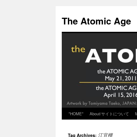
Skip
to
The Atomic Age
content
*HOME*
About/サイトについて
江宜樺
Tag Archives: