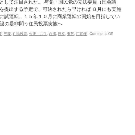
として注目された。 与党・国民党の立法委員（国会議
を提出する予定で、可決されたら早ければ ８月にも実施
に試運転、１５年１０月に商業運転の開始を目指してい
建設の是非問う住民投票実施へ
on
策
,
三菱
,
住民投票
,
公正・共生
,
台湾
,
日立
,
東芝
,
江宜樺
|
Comments Off
台
湾:
第
４
原
発、
建
設
の
是
非
問
う
住
民
投
票