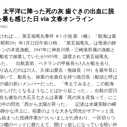
」太平洋に降った死の灰 歯ぐきの出血に脱
最も感じた日 via 文春オンライン
epaul
れば…」第五福竜丸事件 ＃1 小池 新 （略） 「航海は最
（昭和29）年1月22日午前11時、「第五福竜丸」は母港の静
トンの木造漁船。1947年に神奈川県・三崎港所属の漁船と
船名で操業していたが1953年、譲渡されて第五福竜丸
だった。 出航直前、ベテランの甲板長ら5人が船を去り、
り込んだのは23人。久保山愛吉・無線長（39）を最年長に
人を除いて、船長も、操業の全責任を持つ漁労長（船頭と呼ば
25歳の若いメンバーだった。 「考えてみると、この航海
かしげたくなるようなことばかり起こった」。出航の翌日
現在も健在の大石又七さんは著書「死の灰を背負って」にこ
さの中の閃光「西から太陽が昇った」 記述は水爆実験の瞬
静かな洋上に、稲妻のような大きな閃光がサアーッと流
ら始まった投縄作業がついいましがた終わり、一区切りつ
コ棚のベッドに横たえて、開けっ放しになっている暗い外