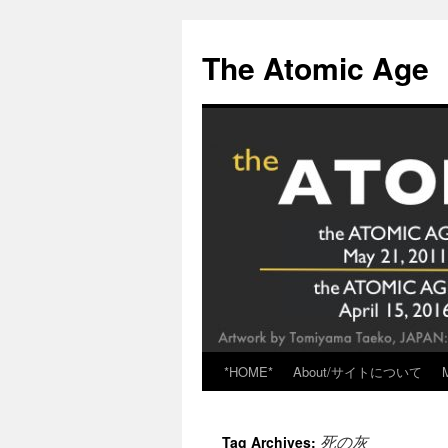
Skip
to
The Atomic Age
content
*HOME*
About/サイトについて
死の灰
Tag Archives: