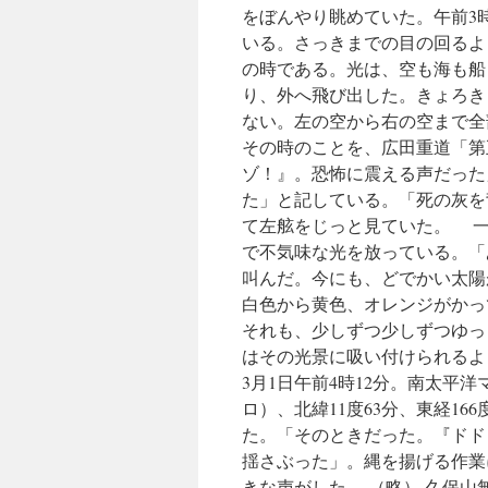
をぼんやり眺めていた。午前3
いる。さっきまでの目の回るよ
の時である。光は、空も海も船
り、外へ飛び出した。きょろき
ない。左の空から右の空まで全
その時のことを、広田重道「第
ゾ！』。恐怖に震える声だった
た」と記している。「死の灰を
て左舷をじっと見ていた。 一
で不気味な光を放っている。「
叫んだ。今にも、どでかい太陽
白色から黄色、オレンジがかっ
それも、少しずつ少しずつゆっ
はその光景に吸い付けられるよう
3月1日午前4時12分。南太平
ロ）、北緯11度63分、東経1
た。「そのときだった。『ドド
揺さぶった」。縄を揚げる作業
きな声がした。 （略） 久保山