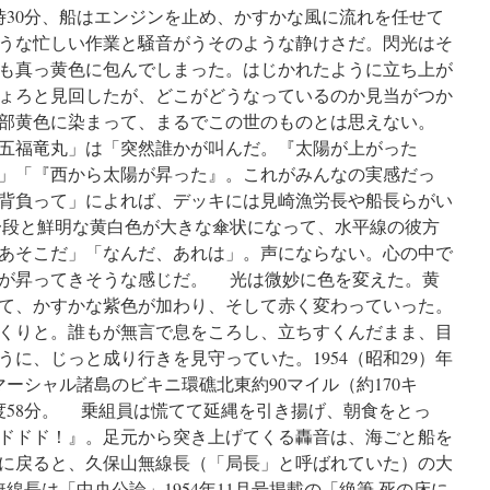
時30分、船はエンジンを止め、かすかな風に流れを任せて
うな忙しい作業と騒音がうそのような静けさだ。閃光はそ
も真っ黄色に包んでしまった。はじかれたように立ち上が
ょろと見回したが、どこがどうなっているのか見当がつか
部黄色に染まって、まるでこの世のものとは思えない。
五福竜丸」は「突然誰かが叫んだ。『太陽が上がった
」「『西から太陽が昇った』。これがみんなの実感だっ
背負って」によれば、デッキには見崎漁労長や船長らがい
段と鮮明な黄白色が大きな傘状になって、水平線の彼方
あそこだ」「なんだ、あれは」。声にならない。心の中で
が昇ってきそうな感じだ。 光は微妙に色を変えた。黄
て、かすかな紫色が加わり、そして赤く変わっていった。
くりと。誰もが無言で息をころし、立ちすくんだまま、目
に、じっと成り行きを見守っていた。1954（昭和29）年
洋マーシャル諸島のビキニ環礁北東約90マイル（約170キ
66度58分。 乗組員は慌てて延縄を引き揚げ、朝食をとっ
ドドド！』。足元から突き上げてくる轟音は、海ごと船を
に戻ると、久保山無線長（「局長」と呼ばれていた）の大
無線長は「中央公論」1954年11月号掲載の「絶筆 死の床に