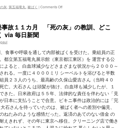
on
の灰
,
第五福竜丸
,
被ばく
|
Comments Off
「西
か
ら
発事故１１カ月 「死の灰」の教訓、どこ
太
陽
via 毎日新聞
が
epaul
昇
っ
間、食事や呼吸を通して内部被ばくを受けた。乗組員の正
た」
太
。都立第五福竜丸展示館（東京都江東区）を 運営する公
平
によると、白血球減少などさまざまな状況から２０００～
洋
される。一度に４０００ミリ シーベルトを浴びると半数
に
降
組員２３人のうち、最高齢の久保山愛吉さん（当時４０
っ
死亡。大石さん は頭髪が抜け、白血球も減少したが、１
た
できた。日米政府は５５年、法律的な責任を伴わない「見
死
の
が日本に支払うことで合意。ビキニ事件は政治的には「完
灰
た大石さんを待っていたのは、被ばく者への差別や偏見、
歯
のねたみのような感情だった。返済のあてのない借金 の
ぐ
き
耐えきれず、その年に東京へ移住。クリーニング店で働き
の
れていないところで、人混みに紛れて 暮らしたいと思っ