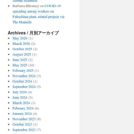
Atomic Scientists
Barbarra BBonney
on
COVID-19
spreading among workers on
Fukushima plant, related projects via
The Mainichi
Archives / 月別アーカイブ
May 2026
(1)
March 2026
(2)
October 2025
(2)
August 2025
(1)
June 2025
(2)
May 2025
(10)
February 2025
(1)
November 2024
(3)
October 2024
(1)
September 2024
(5)
July 2024
(4)
June 2024
(3)
March 2024
(1)
February 2024
(6)
January 2024
(4)
November 2023
(8)
October 2023
(1)
September 2023
(7)