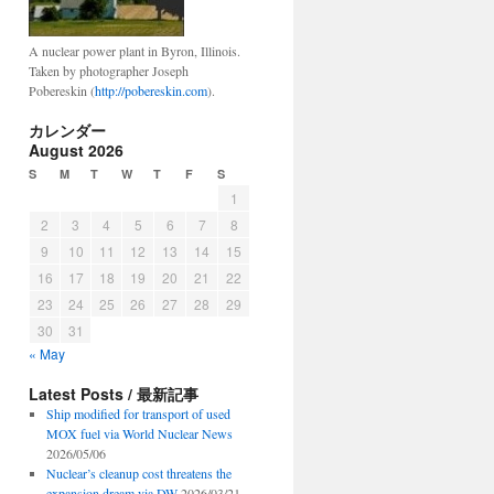
A nuclear power plant in Byron, Illinois.
Taken by photographer Joseph
Pobereskin (
http://pobereskin.com
).
カレンダー
August 2026
S
M
T
W
T
F
S
1
2
3
4
5
6
7
8
9
10
11
12
13
14
15
16
17
18
19
20
21
22
23
24
25
26
27
28
29
30
31
« May
Latest Posts / 最新記事
Ship modified for transport of used
MOX fuel via World Nuclear News
2026/05/06
Nuclear’s cleanup cost threatens the
expansion dream via DW
2026/03/21