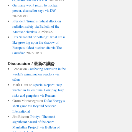
Germany won’t return to nuclear
power, chancellor says via DW
2026/03/12
President Trump’s radical attack on
radiation safety via Bulletin of the
Atomic Scientists
2025/10/27
‘It’s Sellafield or nothing’: what life is
like growing up in the shadow of
Europe’s oldest nuclear site via The
Guardian
2025/10/07
Discussion / 最新の議論
Leonsz
on
Combating corrosion in the
world’s aging nuclear reactors via
c&en
Mark Ultra
on
Special Report: Help
wanted in Fukushima: Low pay, high
risks and gangsters via Reuters
Grom Montenegro
on
Duke Energy’s
shell game via Beyond Nuclear
International
Jim Rice
on
Trinity: “The most
significant hazard of the entire
Manhattan Project” via Bulletin of