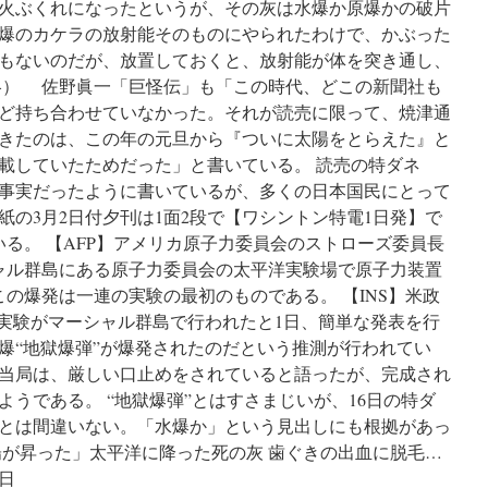
が火ぶくれになったというが、その灰は水爆か原爆かの破片
爆のカケラの放射能そのものにやられたわけで、かぶった
もないのだが、放置しておくと、放射能が体を突き通し、
略） 佐野眞一「巨怪伝」も「この時代、どこの新聞社も
ど持ち合わせていなかった。それが読売に限って、焼津通
きたのは、この年の元旦から『ついに太陽をとらえた』と
載していたためだった」と書いている。 読売の特ダネ
事実だったように書いているが、多くの日本国民にとって
の3月2日付夕刊は1面2段で【ワシントン特電1日発】で
いる。 【AFP】アメリカ原子力委員会のストローズ委員長
ャル群島にある原子力委員会の太平洋実験場で原子力装置
の爆発は一連の実験の最初のものである。 【INS】米政
の実験がマーシャル群島で行われたと1日、簡単な発表を行
爆“地獄爆弾”が爆発されたのだという推測が行われてい
当局は、厳しい口止めをされていると語ったが、完成され
うである。 “地獄爆弾”とはすさまじいが、16日の特ダ
とは間違いない。「水爆か」という見出しにも根拠があっ
陽が昇った」太平洋に降った死の灰 歯ぐきの出血に脱毛…
日