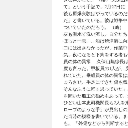
て」という手記で、2月27日
後も原爆実験はやっているのだ
た」と書いている。彼は戦争中
ついていたのだろう。 （略）
灰も海水で洗い流し、自分たち
ほっと一息」。船は焼津港に向
口には出さなかったが、作業中
気、夜になると下痢をする者も
員の体の異常 久保山無線長は
度も言った。甲板員の1人が、
れていた。乗組員の体の異常は
ょろさせ、手足にできた傷も気
そんなふうに軽く思っていた」。
を聞いた船主の勧めもあって、
ひどい山本忠司機関長ら2人を東
ローブのような手」が見出しの
た当時の模様を書いている。ま
も。 「外傷などから判断する