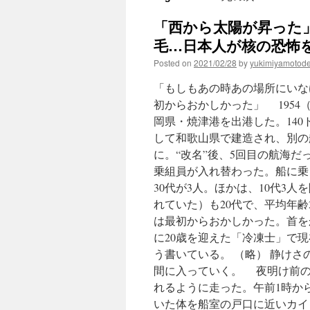
「西から太陽が昇った
毛…日本人が核の恐怖を
Posted on
2021/02/28
by
yukimiyamotod
「もしもあの時あの場所にいなけ
初からおかしかった」 1954
岡県・焼津港を出港した。140
して和歌山県で建造され、別の
に。“改名”後、5回目の航海
乗組員が入れ替わった。船に乗
30代が3人。ほかは、10代3
れていた）も20代で、平均年齢
は最初からおかしかった。首を
に20歳を迎えた「冷凍士」で
う書いている。 （略） 静け
間に入っていく。 夜明け前の
れるように走った。午前1時か
いた体を船室の戸口に近いカイ