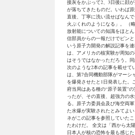
接灰をかぶって2、3日後に顔
が落ちてきたものだ。いわば原
直後、丁寧に洗い流せばなんで
火ぶくれのようになる」。 （
放射能についての知識をほとん
信部員からの一報だけでピンと
いう原子力開発の解説記事を連
は、アメリカの核実験が周知の
はそうではなかっただろう。同紙
次のような2本の記事を載せて
は、第7合同機動部隊がマーシ
を爆発させたと1日発表した。こ
府当局はある種の“原子装置”
ったが、その直後、超強力の水
る。原子力委員会及び海空両軍
た水爆が実験されたとみてよいよ
ネがこの記事を参照していたこ
たわけだ。 全文は「西から太
日本人が核の恐怖を最も感じた