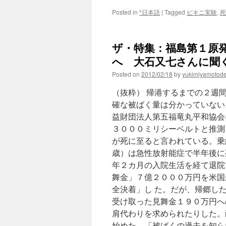
Posted in
*日本語
|
Tagged
ビキニ実験
,
死
ザ・特集：福島第１原
へ 大石又七さんに聞く 
Posted on
2012/02/18
by
yukimiyamotod
（抜粋） 帰港するまでの２週
確な被ばく量は分かっていない
益財団法人第五福竜丸平和協会
３０００ミリシーベルトと推測
が死に至ると言われている。乗
歳）は急性放射能症で半年後に
年２カ月の入院生活を経て退院
舞金」７億２０００万円を米国
全決着」し た。だが、帰郷し
受け取った見舞金１９０万円へ
肩代わりを求められたりした。
始めた。「被ばくの過去を知ら