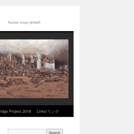
Nuclear issues globally
idge Project 2018
Links/リンク