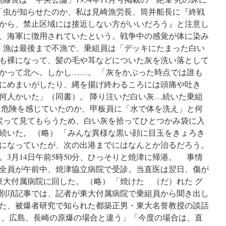
に「虫が知らせたのか、私は見崎漁労長、筒井船長に『終戦
から、禁止区域には接近しない方がいいだろう』と注意し
、海軍に徴用されていたという。戦争中の感覚が体に染み
 漁は最後まで不漁で、乗組員は「デッキにたまった白い
も裸になって、髪の毛や耳などについた灰を洗い落として
かって北へ。しかし……。 「灰をかぶった時点では誰も
にめまいがしたり、縄を揚げ終わるころには頭痛や吐き
何人かいた」（同書）。 降り注いだ白い灰…続いた乗組
危険を感じていたのか、甲板員に「水で体を洗え」と何
戻って見てもらうため、白い灰を拾ってひとつかみ袋に入
続いた。 （略） 「みんな異様な黒い顔に目玉をきょろき
になっていたが、次の出港までにはなんとか治るだろう。
3月14日午前5時50分、ひっそりと焼津に帰港。 事情
全員が午前中、焼津協立病院で受診。当直医は翌日、傷が
大付属病院に回した。 （略） 「焼けたゞ（だ）れた グ
別項記事では、記者が東大付属病院で乗組員から聞き出し
た、被爆者研究で知られた都築正男・東大名誉教授の談話
と、広島、長崎の原爆の場合と違う」「今度の場合は、直