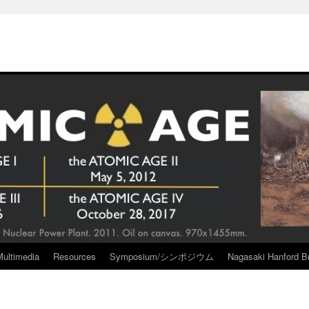
Multimedia
Resources
Symposium/シンポジウム
Nagasaki Hanford Br