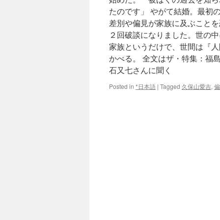
たのです」 やがて結婚。最初
差別や偏見が家族に及ぶことを
２回破談になりました。世の中
家族というだけで、世間は『人
かべる。 全文はザ・特集：福
石又七さんに聞く
Posted in
*日本語
|
Tagged
久保山愛吉
,
偏