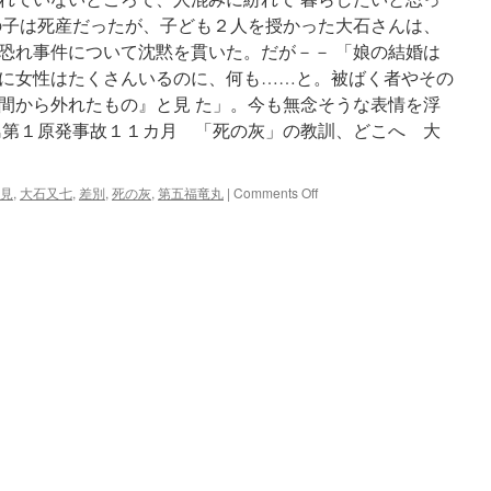
出
の子は死産だったが、子ども２人を授かった大石さんは、
血
に
恐れ事件について沈黙を貫いた。だが－－ 「娘の結婚は
脱
に女性はたくさんいるのに、何も……と。被ばく者やその
毛…
間から外れたもの』と見 た」。今も無念そうな表情を浮
日
本
島第１原発事故１１カ月 「死の灰」の教訓、どこへ 大
人
が
核
on
見
,
大石又七
,
差別
,
死の灰
,
第五福竜丸
|
Comments Off
の
ザ・
恐
特
怖
集：
を
福
最
島
も
第
感
１
じ
原
た
発
日
事
via
故
文
１
春
１
オ
カ
ン
月