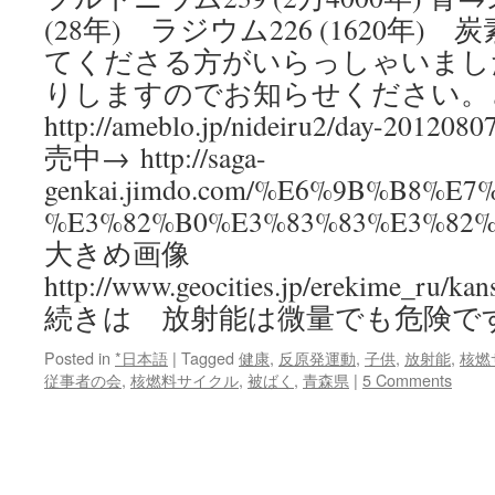
(28年) ラジウム226 (1620年) 炭素
てくださる方がいらっしゃいまし
りしますのでお知らせください。
http://ameblo.jp/nideiru2/day-20
売中→ http://saga-
genkai.jimdo.com/%E6%9B%B8%E7
%E3%82%B0%E3%83%83%E3%82
大きめ画像
http://www.geocities.jp/erekime_ru/kan
続きは 放射能は微量でも危険です
Posted in
*日本語
|
Tagged
健康
,
反原発運動
,
子供
,
放射能
,
核燃
従事者の会
,
核燃料サイクル
,
被ばく
,
青森県
|
5 Comments