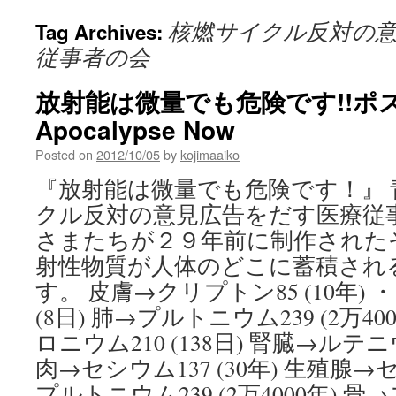
核燃サイクル反対の
Tag Archives:
従事者の会
放射能は微量でも危険です!!ポスタ
Apocalypse Now
Posted on
2012/10/05
by
kojimaaiko
『放射能は微量でも危険です！』
クル反対の意見広告をだす医療従
さまたちが２９年前に制作された
射性物質が人体のどこに蓄積され
す。 皮膚→クリプトン85 (10年) 
(8日) 肺→プルトニウム239 (2万40
ロニウム210 (138日) 腎臓→ルテニウ
肉→セシウム137 (30年) 生殖腺→セ
プルトニウム239 (2万4000年) 