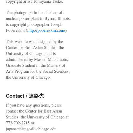
copyright artist Tomiyama Taeko.
The photograph in the sidebar, of a
nuclear power plant in Byron, Illinois,
is copyright photographer Joseph
Pobereskin (
http://pobereskin.com/
)
This website was designed by the
Center for East Asian Studies, the
University of Chicago, and is
administered by Masaki Matsumoto,
Graduate Student in the Masters of
Arts Program for the Social Sciences,
the University of Chicago.
Contact / 連絡先
If you have any questions, please
contact the Center for East Asian
Studies, the University of Chicago at
773-702-2715 or
japanatchicago@uchicago.edu.