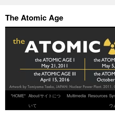
Skip
to
The Atomic Age
content
*HOME*
About/サイトにつ
Multimedia
Resources
Sy
いて
ウ