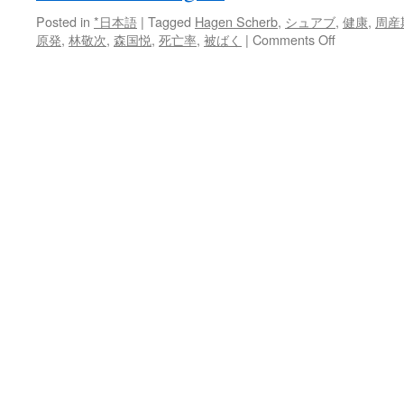
Posted in
*日本語
|
Tagged
Hagen Scherb
,
シュアブ
,
健康
,
周産
on
原発
,
林敬次
,
森国悦
,
死亡率
,
被ばく
|
Comments Off
原
発
事
故
と
汚
染
が
あ
っ
た
地
域
で、
周
産
期
死
亡
が