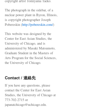
copyright artist Tomiyama Taeko.
The photograph in the sidebar, of a
nuclear power plant in Byron, Illinois,
is copyright photographer Joseph
Pobereskin (
http://pobereskin.com/
)
This website was designed by the
Center for East Asian Studies, the
University of Chicago, and is
administered by Masaki Matsumoto,
Graduate Student in the Masters of
Arts Program for the Social Sciences,
the University of Chicago.
Contact / 連絡先
If you have any questions, please
contact the Center for East Asian
Studies, the University of Chicago at
773-702-2715 or
japanatchicago@uchicago.edu.