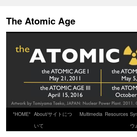
Skip
to
The Atomic Age
content
*HOME*
About/サイトにつ
Multimedia
Resources
Sy
いて
ウ