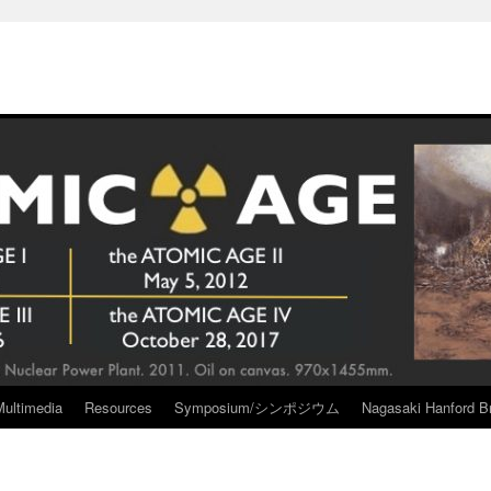
Multimedia
Resources
Symposium/シンポジウム
Nagasaki Hanford Br