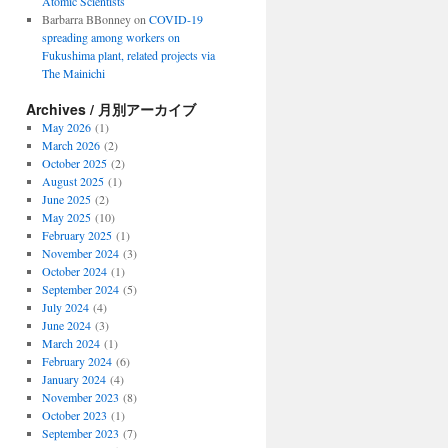
Atomic Scientists
Barbarra BBonney
on
COVID-19
spreading among workers on
Fukushima plant, related projects via
The Mainichi
Archives / 月別アーカイブ
May 2026
(1)
March 2026
(2)
October 2025
(2)
August 2025
(1)
June 2025
(2)
May 2025
(10)
February 2025
(1)
November 2024
(3)
October 2024
(1)
September 2024
(5)
July 2024
(4)
June 2024
(3)
March 2024
(1)
February 2024
(6)
January 2024
(4)
November 2023
(8)
October 2023
(1)
September 2023
(7)