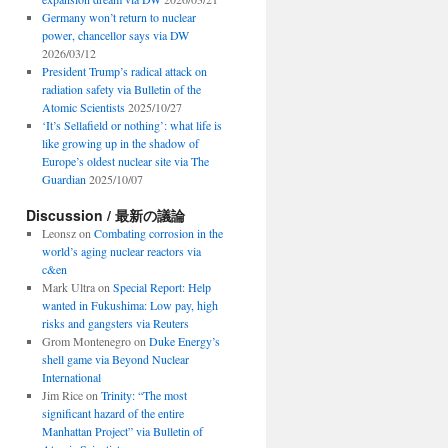
Germany won’t return to nuclear
power, chancellor says via DW
2026/03/12
President Trump’s radical attack on
radiation safety via Bulletin of the
Atomic Scientists
2025/10/27
‘It’s Sellafield or nothing’: what life is
like growing up in the shadow of
Europe’s oldest nuclear site via The
Guardian
2025/10/07
Discussion / 最新の議論
Leonsz
on
Combating corrosion in the
world’s aging nuclear reactors via
c&en
Mark Ultra
on
Special Report: Help
wanted in Fukushima: Low pay, high
risks and gangsters via Reuters
Grom Montenegro
on
Duke Energy’s
shell game via Beyond Nuclear
International
Jim Rice
on
Trinity: “The most
significant hazard of the entire
Manhattan Project” via Bulletin of