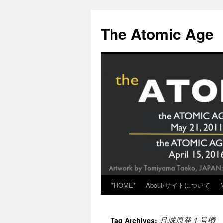
Skip
to
The Atomic Age
content
*HOME*
About/サイトについて
月城原発１号機
Tag Archives: