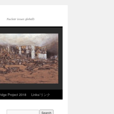
Nuclear issues globally
idge Project 2018
Links/リンク