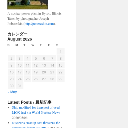
A nuclear power plant in Byron, Illinois.
Taken by photographer Joseph
Pobereskin (
http://pobereskin.com
).
カレンダー
August 2026
S
M
T
W
T
F
S
1
2
3
4
5
6
7
8
9
10
11
12
13
14
15
16
17
18
19
20
21
22
23
24
25
26
27
28
29
30
31
« May
Latest Posts / 最新記事
Ship modified for transport of used
MOX fuel via World Nuclear News
2026/05/06
Nuclear’s cleanup cost threatens the
expansion dream via DW
2026/03/21