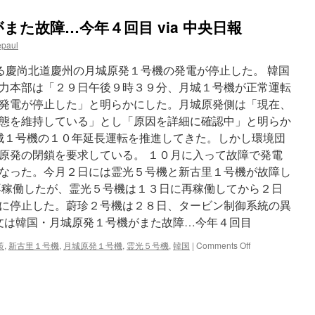
また故障…今年４回目 via 中央日報
epaul
慶尚北道慶州の月城原発１号機の発電が停止した。 韓国
力本部は「２９日午後９時３９分、月城１号機が正常運転
発電が停止した」と明らかにした。月城原発側は「現在、
態を維持している」とし「原因を詳細に確認中」と明らか
月城１号機の１０年延長運転を推進してきた。しかし環境団
原発の閉鎖を要求している。 １０月に入って故障で発電
なった。今月２日には霊光５号機と新古里１号機が故障し
再稼働したが、霊光５号機は１３日に再稼働してから２日
に停止した。蔚珍２号機は２８日、タービン制御系統の異
全文は韓国・月城原発１号機がまた故障…今年４回目
on
策
,
新古里１号機
,
月城原発１号機
,
霊光５号機
,
韓国
|
Comments Off
韓
国・
月
城
原