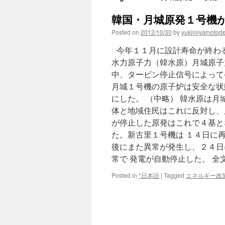
韓国・月城原発１号機が
Posted on
2012/10/30
by
yukimiyamotod
今年１１月に設計寿命が終わる
水力原子力（韓水原）月城原子
中、タービン停止信号によって
月城１号機の原子炉は安全な状
にした。 （中略） 韓水原は
体と地域住民はこれに反対し、
が停止した原発はこれで４基と
た。新古里１号機は １４日に
後にまた異常が発生し、２４日
常で 発電が自動停止した。 
Posted in
*日本語
|
Tagged
エネルギー政