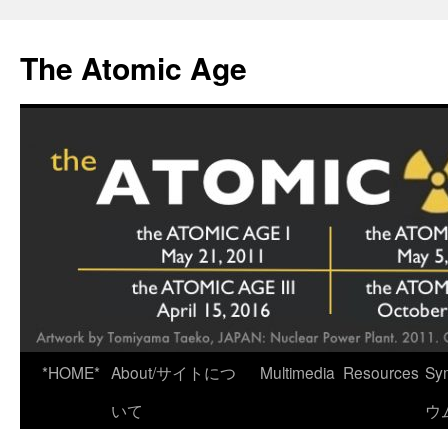
Skip
to
The Atomic Age
content
*HOME*
About/サイトにつ
Multimedia
Resources
Sy
いて
ウ