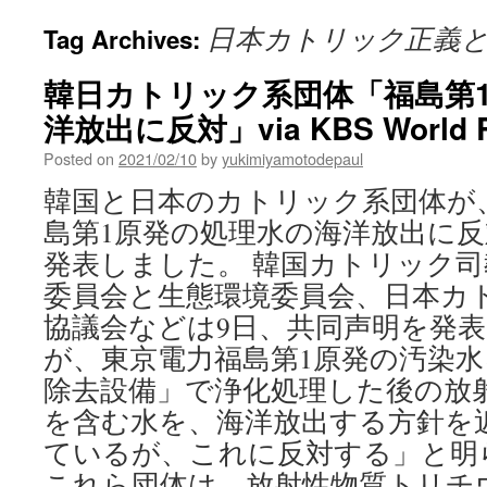
日本カトリック正義
Tag Archives:
韓日カトリック系団体「福島第
洋放出に反対」via KBS World R
Posted on
2021/02/10
by
yukimiyamotodepaul
韓国と日本のカトリック系団体が
島第1原発の処理水の海洋放出に
発表しました。 韓国カトリック
委員会と生態環境委員会、日本カ
協議会などは9日、共同声明を発
が、東京電力福島第1原発の汚染水を
除去設備」で浄化処理した後の放
を含む水を、海洋放出する方針を
ているが、これに反対する」と明
これら団体は、放射性物質トリチ