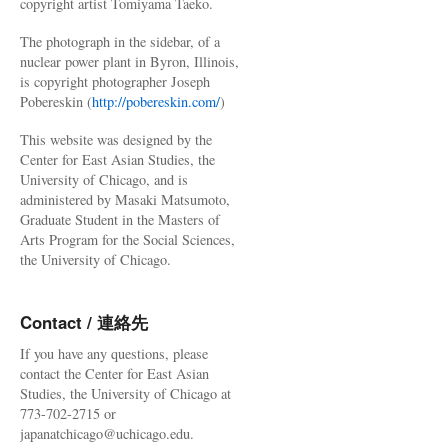
copyright artist Tomiyama Taeko.
The photograph in the sidebar, of a
nuclear power plant in Byron, Illinois,
is copyright photographer Joseph
Pobereskin (
http://pobereskin.com/
)
This website was designed by the
Center for East Asian Studies, the
University of Chicago, and is
administered by Masaki Matsumoto,
Graduate Student in the Masters of
Arts Program for the Social Sciences,
the University of Chicago.
Contact / 連絡先
If you have any questions, please
contact the Center for East Asian
Studies, the University of Chicago at
773-702-2715 or
japanatchicago@uchicago.edu.