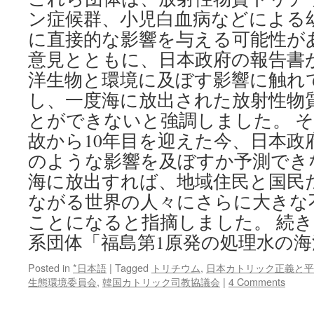
ン症候群、小児白血病などによる
に直接的な影響を与える可能性が
意見とともに、日本政府の報告書が
洋生物と環境に及ぼす影響に触れ
し、一度海に放出された放射性物
とができないと強調しました。 
故から10年目を迎えた今、日本政
のような影響を及ぼすか予測できな
海に放出すれば、地域住民と国民
ながる世界の人々にさらに大きな
ことになると指摘しました。 続
系団体「福島第1原発の処理水の
Posted in
*日本語
|
Tagged
トリチウム
,
日本カトリック正義と平
生態環境委員会
,
韓国カトリック司教協議会
|
4 Comments