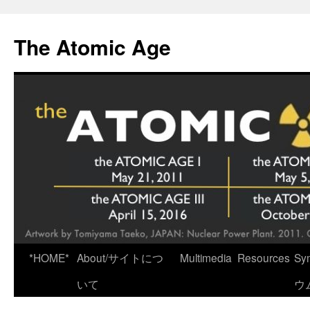
Skip
to
The Atomic Age
content
*HOME*
About/サイトにつ
Multimedia
Resources
Sy
いて
ウ