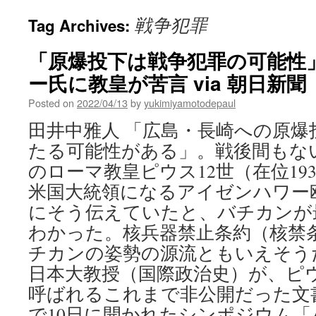
戦争犯罪
Tag Archives:
「原爆投下は戦争犯罪の可能性
ー氏に教皇が苦言 via 朝日新聞
Posted on
2022/04/13
by
yukimiyamotodepaul
田井中雅人 「広島・長崎への原爆
たる可能性がある」。戦後間もない1
のローマ教皇ピウス12世（在位193
米国大統領になるアイゼンハワー
にそう伝えていたと、バチカンが
わかった。核兵器禁止条約（核禁
チカンの姿勢の源流ともいえそう
日本大教授（国際政治史）が、ピウ
呼ばれるこれまで非公開だった文
で10日に開かれたシンポジウム