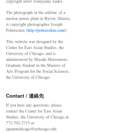
copyright artist Tomiyama Taeko.
The photograph in the sidebar, of a
nuclear power plant in Byron, Illinois,
is copyright photographer Joseph
Pobereskin (
http://pobereskin.com/
)
This website was designed by the
Center for East Asian Studies, the
University of Chicago, and is
administered by Masaki Matsumoto,
Graduate Student in the Masters of
Arts Program for the Social Sciences,
the University of Chicago.
Contact / 連絡先
If you have any questions, please
contact the Center for East Asian
Studies, the University of Chicago at
773-702-2715 or
japanatchicago@uchicago.edu.