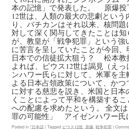
本の記憶」で発表した。 原爆投
12世は、人類の最大の悲劇という
り、バチカンはそれ以来、核問題
対して深く関与してきたことは知
が、教皇が「戦争犯罪」という強
に苦言を呈していたことが今回、
日本での信徒拡大狙う？ 松本教
よれば、ピウス12世は謁見（え
ンハワー氏らに対して、米軍を主
よる日本占領政策について、かつ
に対する慈悲を説き、米国と日本
くことによって平和を構築するこ
への配慮を求めたという。 全文
罪の可能性」 アイゼンハワー氏
Posted in
*日本語
|
Tagged
ピウス12世
,
原爆
,
戦争犯罪
|
Commen