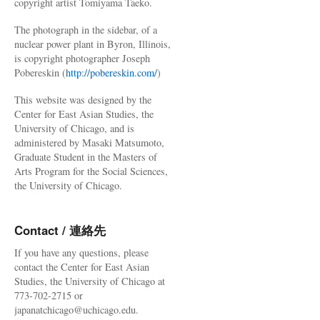
copyright artist Tomiyama Taeko.
The photograph in the sidebar, of a
nuclear power plant in Byron, Illinois,
is copyright photographer Joseph
Pobereskin (
http://pobereskin.com/
)
This website was designed by the
Center for East Asian Studies, the
University of Chicago, and is
administered by Masaki Matsumoto,
Graduate Student in the Masters of
Arts Program for the Social Sciences,
the University of Chicago.
Contact / 連絡先
If you have any questions, please
contact the Center for East Asian
Studies, the University of Chicago at
773-702-2715 or
japanatchicago@uchicago.edu.