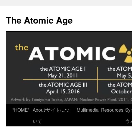
Skip
to
The Atomic Age
content
*HOME*
About/サイトにつ
Multimedia
Resources
Sy
いて
ウ