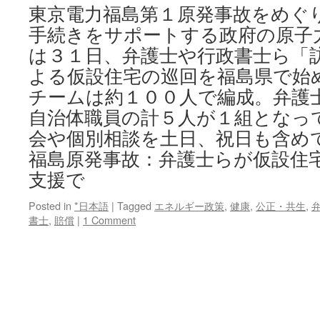
東京電力福島第１原発事故をめぐ
手続きをサポートする政府の原子
は３１日、弁護士や行政書士ら「
よる仮設住宅の巡回を福島県で始め
チームは約１００人で編成。弁護
自治体職員の計５人が１組となっ
会や個別相談を土日、祝日も含め
福島原発事故：弁護士らが仮設住
支援で
Posted in
*日本語
|
Tagged
エネルギー政策
,
健康
,
公正・共生
,
書士
,
賠償
|
1 Comment