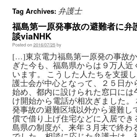
弁護士
Tag Archives:
福島第一原発事故の避難者に弁
談viaNHK
Posted on
2016/07/25
by
[…]東京電力福島第一原発の事故
ぎた今も、福島県からは９万人近
います。 こうした人たちを支援
護士会が中心となって、２５日か
始め、都内に設けられた窓口には
け開始から電話が相次ぎました。
発事故の避難区域以外から避難し
償で借り上げ住宅などに入居でき
島県の制度が、来年３月末で終わ
でした。相談に応じた弁護士は、