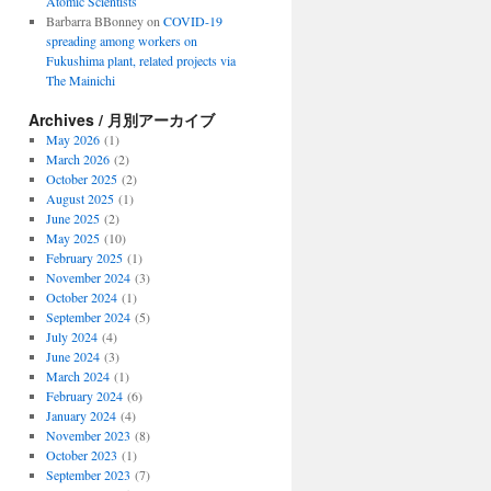
Atomic Scientists
Barbarra BBonney
on
COVID-19
spreading among workers on
Fukushima plant, related projects via
The Mainichi
Archives / 月別アーカイブ
May 2026
(1)
March 2026
(2)
October 2025
(2)
August 2025
(1)
June 2025
(2)
May 2025
(10)
February 2025
(1)
November 2024
(3)
October 2024
(1)
September 2024
(5)
July 2024
(4)
June 2024
(3)
March 2024
(1)
February 2024
(6)
January 2024
(4)
November 2023
(8)
October 2023
(1)
September 2023
(7)