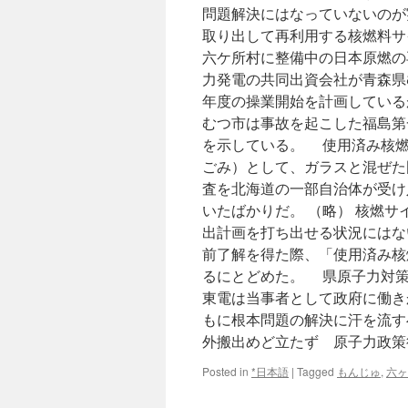
問題解決にはなっていないのが
取り出して再利用する核燃料サ
六ケ所村に整備中の日本原燃の
力発電の共同出資会社が青森県
年度の操業開始を計画している
むつ市は事故を起こした福島第
を示している。 使用済み核燃
ごみ）として、ガラスと混ぜた
査を北海道の一部自治体が受け
いたばかりだ。 （略） 核燃
出計画を打ち出せる状況にはな
前了解を得た際、「使用済み核
るにとどめた。 県原子力対策
東電は当事者として政府に働き
もに根本問題の解決に汗を流す
外搬出めど立たず 原子力政策
Posted in
*日本語
|
Tagged
もんじゅ
,
六ヶ