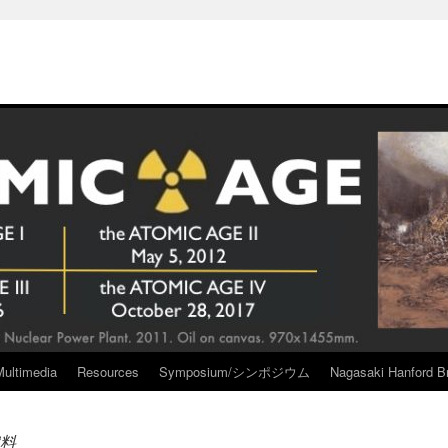
Multimedia
Resources
Symposium/シンポジウム
Nagasaki Hanford Br
料