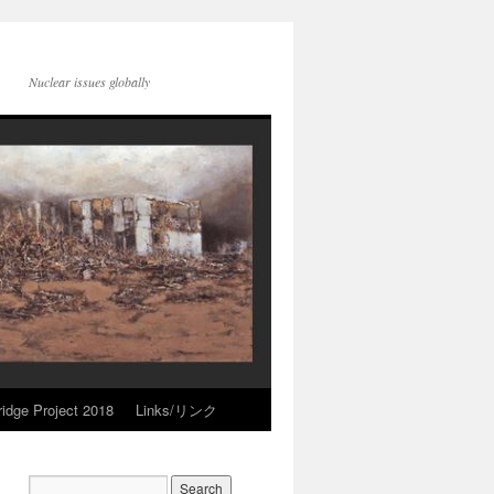
Nuclear issues globally
idge Project 2018
Links/リンク