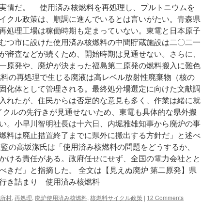
実情だ。 使用済み核燃料を再処理し、プルトニウムを
イクル政策は、順調に進んでいるとは言いがたい。青森県
再処理工場は稼働時期も定まっていない。東電と日本原子
むつ市に設けた使用済み核燃料の中間貯蔵施設は二〇二一
が審査などが続くため、開始時期は見通せない。さらに、
一原発や、廃炉が決まった福島第二原発の燃料搬入に難色
料の再処理で生じる廃液は高レベル放射性廃棄物（核の
固化体として管理される。最終処分場選定に向けた文献調
入れたが、住民からは否定的な意見も多く、作業は緒に就
サイクルの先行きが見通せないため、東電も具体的な県外搬
い。小早川智明社長は十六日、内堀雅雄知事から廃炉の事
燃料は廃止措置終了までに県外に搬出する方針だ」と述べ
監の高坂潔氏は「使用済み核燃料の問題をどうするか、
かける責任がある。政府任せにせず、全国の電力会社とと
べきだ」と指摘した。 全文は【見えぬ廃炉 第二原発】県
行き詰まり 使用済み核燃料
所村
,
再処理
,
廃炉使用済み核燃料
,
核燃料サイクル政策
|
12 Comments