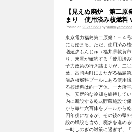
【見えぬ廃炉 第二原
まり 使用済み核燃料 v
Posted on
2021/06/20
by
yukimiyamotod
東京電力福島第二原発１～４号
にも始まる。ただ、使用済み核
増殖炉もんじゅ（福井県敦賀市
り、東電が確約する「使用済み
子力政策の行き詰まりが、二〇
葉、富岡両町にまたがる福島第
済み核燃料プールにある使用済
る核燃料は約一万体。一カ所平
ち、安定的な冷却を維持してい
内に新設する乾式貯蔵施設で保
から毎年六百体をプールから乾
四年後になるが、その後の県外
設の増設も含め、廃炉を進める
一時しのぎの対策に過ぎず、「