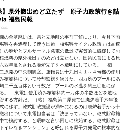
発】県外搬出めど立たず 原子力政策行き詰
ia 福島民報
epaul
機の全基廃炉は、県と立地町の事前了解により、今月下旬
燃料を再処理して使う国策「核燃料サイクル政策」は高速
）の廃炉とプルサーマル発電の低迷で実質的に破綻してお
核燃料の県外搬出」のめどは立たない。国策民営による原
六四年度とされる廃炉完了を不透明にしている。 楢
二原発の中央制御室。運転員は十九日も１～４号機の使用
み核燃料について冷却監視を続けた。四カ所のプールにあ
均二千五百体という数だ。プールの水温を約三〇度に保
る。 東電は使用済み核燃料約一万体の半数ほどを敷地
管する方針だ。 （略） 福島第二原発では廃炉着手六年後
式に移す。乾式貯蔵施設が満杯になるのは廃炉着手から十
搬出について東電担当者は「決まっていない。乾式貯蔵施
中で検討する」と曖昧な言い回しに終始する。乾式貯蔵は
トイレなきマンション」と呼ばれる原子力発電の根本的な