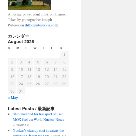
A nuclear power plant in Byron, Illinois.
Taken by photographer Joseph
Pobereskin (
http://pobereskin.com
).
カレンダー
August 2026
S
M
T
W
T
F
S
1
2
3
4
5
6
7
8
9
10
11
12
13
14
15
16
17
18
19
20
21
22
23
24
25
26
27
28
29
30
31
« May
Latest Posts / 最新記事
Ship modified for transport of used
MOX fuel via World Nuclear News
2026/05/06
Nuclear’s cleanup cost threatens the
expansion dream via DW
2026/03/21