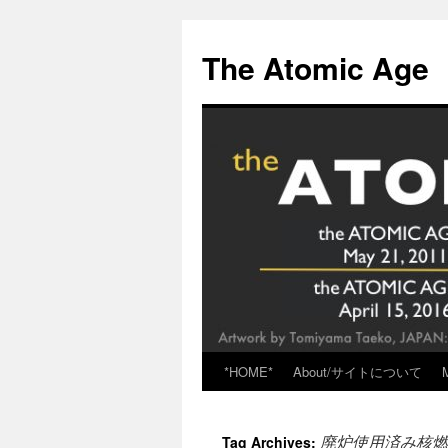
Skip
to
The Atomic Age
content
*HOME*
About/サイトについて
廃炉使用済み核燃
Tag Archives: