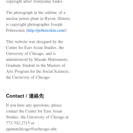
copyright artist Tomiyama Taeko.
The photograph in the sidebar, of a
nuclear power plant in Byron, Illinois,
is copyright photographer Joseph
Pobereskin (
http://pobereskin.com/
)
This website was designed by the
Center for East Asian Studies, the
University of Chicago, and is
administered by Masaki Matsumoto,
Graduate Student in the Masters of
Arts Program for the Social Sciences,
the University of Chicago.
Contact / 連絡先
If you have any questions, please
contact the Center for East Asian
Studies, the University of Chicago at
773-702-2715 or
japanatchicago@uchicago.edu.