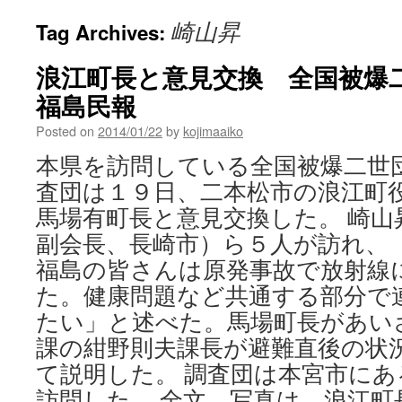
崎山昇
Tag Archives:
浪江町長と意見交換 全国被爆二世
福島民報
Posted on
2014/01/22
by
kojimaaiko
本県を訪問している全国被爆二世
査団は１９日、二本松市の浪江町
馬場有町長と意見交換した。 崎山
副会長、長崎市）ら５人が訪れ、
福島の皆さんは原発事故で放射線
た。健康問題など共通する部分で
たい」と述べた。馬場町長があい
課の紺野則夫課長が避難直後の状
て説明した。 調査団は本宮市に
訪問した。 全文、写真は 浪江町