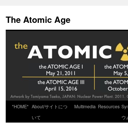
Skip
to
The Atomic Age
content
*HOME*
About/サイトにつ
Multimedia
Resources
Sy
いて
ウ