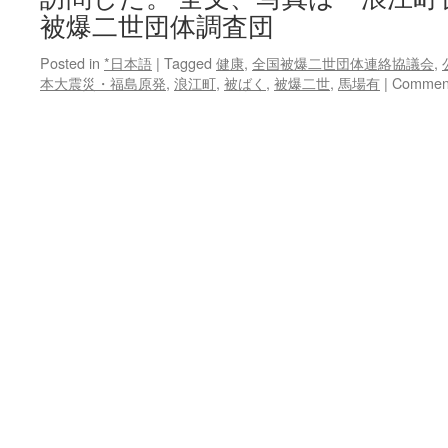
被爆二世団体調査団
Posted in
*日本語
|
Tagged
健康
,
全国被爆二世団体連絡協議会
,
本大震災・福島原発
,
浪江町
,
被ばく
,
被爆二世
,
馬場有
|
Comment