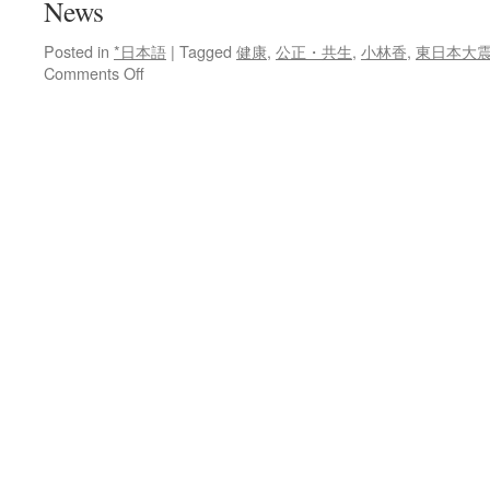
News
Posted in
*日本語
|
Tagged
健康
,
公正・共生
,
小林香
,
東日本大
on
Comments Off
福
島
市
長
に
小
林
氏
現
職
の
４
選
阻
む
原
発
事
故