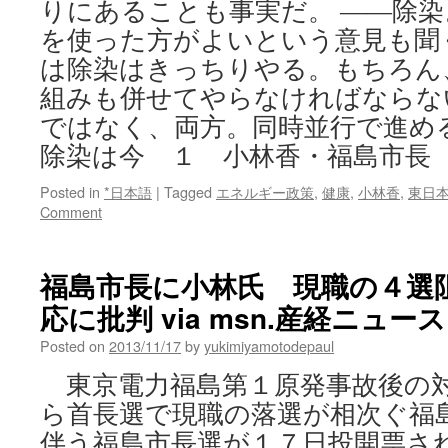
りにあることも事実だ。 ――除
を使った方がよいという意見も聞
は除染はきっちりやる。もちろん
組みも併せてやらなければならな
ではなく、両方。同時並行で進め
除染は今 １ 小林香・福島市長
Posted in
*日本語
|
Tagged
エネルギー政策
,
健康
,
小林香
,
東日
Comment
福島市長に小林氏 現職の４選
応に批判 via msn.産経ニュース
Posted on
2013/11/17
by
yukimiyamotodepaul
東京電力福島第１原発事故後の
ら首長選で現職の落選が相次ぐ福
伴う福島市長選が１７日投開票され