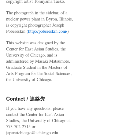
copyright artist Tomiyama Taeko.
The photograph in the sidebar, of a
nuclear power plant in Byron, Illinois,
is copyright photographer Joseph
Pobereskin (
http://pobereskin.com/
)
This website was designed by the
Center for East Asian Studies, the
University of Chicago, and is
administered by Masaki Matsumoto,
Graduate Student in the Masters of
Arts Program for the Social Sciences,
the University of Chicago.
Contact / 連絡先
If you have any questions, please
contact the Center for East Asian
Studies, the University of Chicago at
773-702-2715 or
japanatchicago@uchicago.edu.