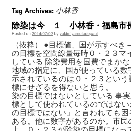
小林香
Tag Archives:
除染は今 １ 小林香・福島市長 
Posted on
2014/07/02
by
yukimiyamotodepaul
（抜粋） ●目標値、国が示すべき
の目標を空間線量毎時０・２３マ
している 除染費用を国費でまか
地域の指定に、国が使っている数
示されているのは０・２３という
標にせざるを得ないと思う。 ―
染の目標ではないとしている 事
標として使われているのではない
の目標ではない」と言われても困
ある。他に数字があるのか。市民
上、０・２３が除染の目標になっ