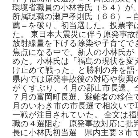
環境省職員の小林香氏（５４）が
所属現職の瀬戸孝則氏（６６）＝
薦＝を破り、初当選した。投票率は
た。 東日本大震災に伴う原発事故
放射線量を下げる除染や子育てで
焦点になる中で、新人の小林氏が
めた。小林氏は「福島の現状を変
け止めて戦った」と勝利の弁を語っ
県内では原発事故後の対応や復興
がくすぶり、４月の郡山市長選、
７月の富岡町長選、避難者の移住
月のいわき市の市長選で相次いで
一戦が注目されていた。 全文は
職の４選阻む 原発事故対応に批判
長に小林氏初当選 県内主要３市で相次