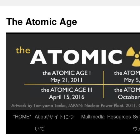
Skip
to
The Atomic Age
content
*HOME*
About/サイトにつ
Multimedia
Resources
Sy
いて
ウ