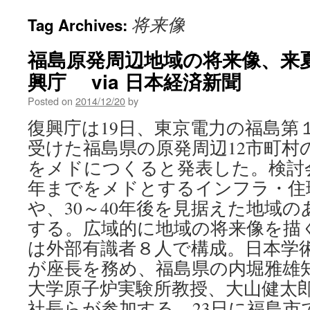
将来像
Tag Archives:
福島原発周辺地域の将来像、来
興庁 via 日本経済新聞
Posted on
2014/12/20
by
復興庁は19日、東京電力の福島第
受けた福島県の原発周辺12市町村
をメドにつくると発表した。検討会
年までをメドとするインフラ・住
や、30～40年後を見据えた地域
する。広域的に地域の将来像を描
は外部有識者８人で構成。日本学
が座長を務め、福島県の内堀雅雄
大学原子炉実験所教授、大山健太
社長らが参加する。23日に福島市