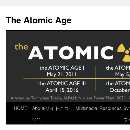
Skip
to
The Atomic Age
content
*HOME*
About/サイトにつ
Multimedia
Resources
Sy
いて
ウ