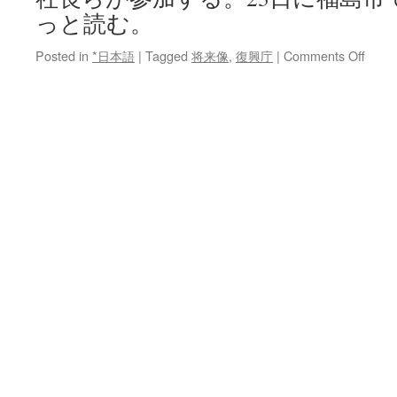
っと読む。
on
Posted in
*日本語
|
Tagged
将来像
,
復興庁
|
Comments Off
福
島
原
発
周
辺
地
域
の
将
来
像、
来
夏
メ
ド
に
発
表