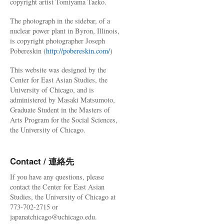
copyright artist Tomiyama Taeko.
The photograph in the sidebar, of a
nuclear power plant in Byron, Illinois,
is copyright photographer Joseph
Pobereskin (
http://pobereskin.com/
)
This website was designed by the
Center for East Asian Studies, the
University of Chicago, and is
administered by Masaki Matsumoto,
Graduate Student in the Masters of
Arts Program for the Social Sciences,
the University of Chicago.
Contact / 連絡先
If you have any questions, please
contact the Center for East Asian
Studies, the University of Chicago at
773-702-2715 or
japanatchicago@uchicago.edu.