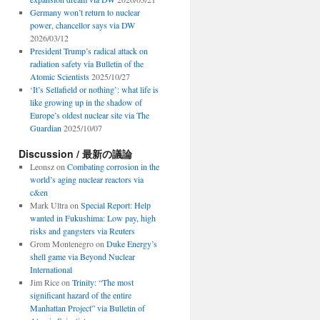
Germany won’t return to nuclear
power, chancellor says via DW
2026/03/12
President Trump’s radical attack on
radiation safety via Bulletin of the
Atomic Scientists
2025/10/27
‘It’s Sellafield or nothing’: what life is
like growing up in the shadow of
Europe’s oldest nuclear site via The
Guardian
2025/10/07
Discussion / 最新の議論
Leonsz
on
Combating corrosion in the
world’s aging nuclear reactors via
c&en
Mark Ultra
on
Special Report: Help
wanted in Fukushima: Low pay, high
risks and gangsters via Reuters
Grom Montenegro
on
Duke Energy’s
shell game via Beyond Nuclear
International
Jim Rice
on
Trinity: “The most
significant hazard of the entire
Manhattan Project” via Bulletin of