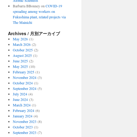
Atomic Scientists
Barbarra BBonney
on
COVID-19
spreading among workers on
Fukushima plant, related projects via
The Mainichi
Archives / 月別アーカイブ
May 2026
(1)
March 2026
(2)
October 2025
(2)
August 2025
(1)
June 2025
(2)
May 2025
(10)
February 2025
(1)
November 2024
(3)
October 2024
(1)
September 2024
(5)
July 2024
(4)
June 2024
(3)
March 2024
(1)
February 2024
(6)
January 2024
(4)
November 2023
(8)
October 2023
(1)
September 2023
(7)