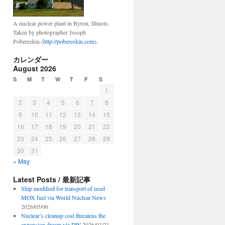
A nuclear power plant in Byron, Illinois.
Taken by photographer Joseph
Pobereskin (
http://pobereskin.com
).
カレンダー
August 2026
S
M
T
W
T
F
S
1
2
3
4
5
6
7
8
9
10
11
12
13
14
15
16
17
18
19
20
21
22
23
24
25
26
27
28
29
30
31
« May
Latest Posts / 最新記事
Ship modified for transport of used
MOX fuel via World Nuclear News
2026/05/06
Nuclear’s cleanup cost threatens the
expansion dream via DW
2026/03/21