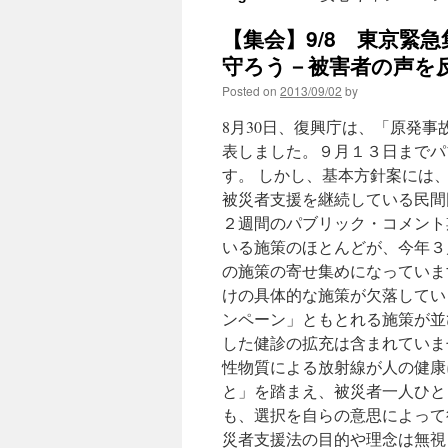
【集会】9/8 東京緊
守ろう－被害者の声を反映し
Posted on
2013/09/02
by
8月30日、復興庁は、「原発
表しました。９月１３日までパ
す。 しかし、基本方針案には
被災者支援を継続している民間
２週間のパブリック・コメント期
いる施策のほとんどが、今年３
の施策の寄せ集めになっていま
けの具体的な施策が欠落してい
ンペーン」ともとれる施策が並
した健診の拡充は含まれていま
性物質による放射線が人の健康
と」を踏まえ、被災者一人ひと
も、選択を自らの意思によって
災者支援法の目的や理念は無視