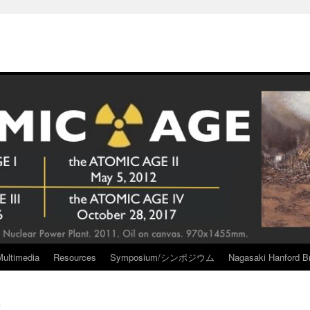
Multimedia
Resources
Symposium/シンポジウム
Nagasaki Hanford Br