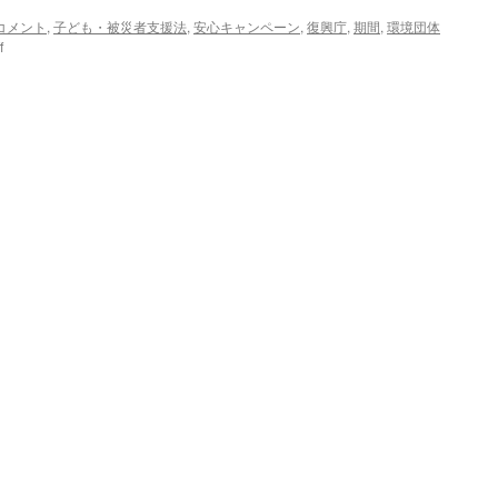
コメント
,
子ども・被災者支援法
,
安心キャンペーン
,
復興庁
,
期間
,
環境団体
on
f
【集
会】
9/8
東
京
緊
急
集
会
「原
発
事
故
子
ど
も・
被
災
者
支
援
法」