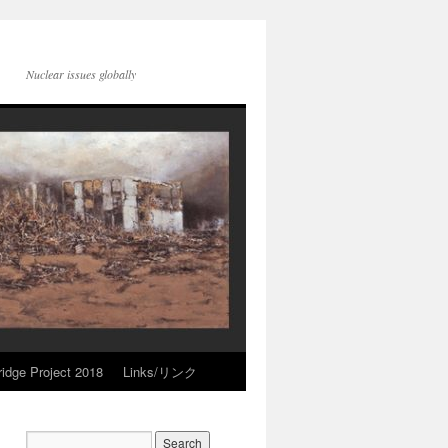
Nuclear issues globally
idge Project 2018
Links/リンク