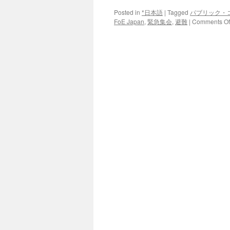
Posted in
*日本語
|
Tagged
パブリック・
FoE Japan
,
緊急集会
,
避難
|
Comments Of