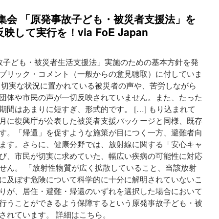
急集会 「原発事故子ども・被災者支援法」を
て実行を！via FoE Japan
事故子ども・被災者生活支援法」実施のための基本方針を発
ブリック・コメント（一般からの意見聴取）に付していま
、切実な状況に置かれている被災者の声や、苦労しながら
団体や市民の声が一切反映されていません。また、たった
間はあまりに短すぎ、形式的です。 […] もり込まれて
月に復興庁が公表した被災者支援パッケージと同様、既存
す。「帰還」を促すような施策が目につく一方、避難者向
ます。さらに、健康分野では、放射線に関する「安心キャ
び、市民が切実に求めていた、幅広い疾病の可能性に対応
せん。 「放射性物質が広く拡散していること、当該放射
に及ぼす危険について科学的に十分に解明されていないこ
りが、居住・避難・帰還のいずれを選択した場合において
行うことができるよう保障するという原発事故子ども・被
されています。 詳細はこちら。