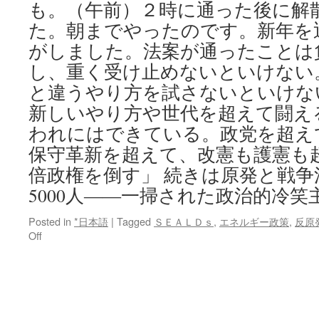
も。（午前）２時に通った後に解
た。朝までやったのです。新年を
がしました。法案が通ったことは
し、重く受け止めないといけない
と違うやり方を試さないといけな
新しいやり方や世代を超えて闘え
われにはできている。政党を超え
保守革新を超えて、改憲も護憲も
倍政権を倒す」 続きは原発と戦争
5000人――一掃された政治的冷笑
Posted in
*日本語
|
Tagged
ＳＥＡＬＤｓ
,
エネルギー政策
,
反原
on
Off
原
発
と
戦
争