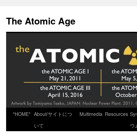
Skip
to
The Atomic Age
content
*HOME*
About/サイトにつ
Multimedia
Resources
Sy
いて
ウ