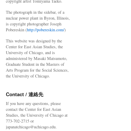
copyright artist Tomiyama Taeko.
The photograph in the sidebar, of a
nuclear power plant in Byron, Illinois,
is copyright photographer Joseph
Pobereskin (
http://pobereskin.com/
)
This website was designed by the
Center for East Asian Studies, the
University of Chicago, and is
administered by Masaki Matsumoto,
Graduate Student in the Masters of
Arts Program for the Social Sciences,
the University of Chicago.
Contact / 連絡先
If you have any questions, please
contact the Center for East Asian
Studies, the University of Chicago at
773-702-2715 or
japanatchicago@uchicago.edu.