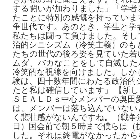
する闘いが加わりました」「学者
たことに特別の感慨を持っています
争世代です。あのとき、学生と学
私たちは闘って負けました。そし
治的シニシズム（冷笑主義）のも
たちの世代の後ろ姿を見ていた若
ムダ、バカなことをして自滅した
冷笑的な視線を向けました。しか
験は、四十数年間にわたる政治的
たと私は確信しています」 【新
ＳＥＡＬＤｓ中心メンバーの奥田愛
は、メンバーは落ち込んでいない
く悲壮感がないんですね。（戦争法
日）国会前で朝５時まで僕らは（
した。それは終電がなかったから