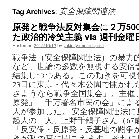
安全保障関連法
Tag Archives:
原発と戦争法反対集会に２万50
た政治的冷笑主義 via 週刊金
Posted on
2015/10/13
by
yukimiyamotodepaul
戦争法（安全保障関連法）の暴力
など、世論の多数を無視する安倍
結集しつつある。この動きを可視
23日に東京・代々木公園で開かれ
さようなら戦争全国集会」。主催
原発』一千万署名市民の会」による
人が参加した。 安全保障関連法に
起人の一人、上野千鶴子さん（67
「反安保・反原発・反基地の闘争
きが私の耳に聞こえます。それに