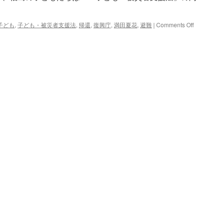
on
子ども
,
子ども・被災者支援法
,
帰還
,
復興庁
,
満田夏花
,
避難
|
Comments Off
「『放
置』
が
『骨
抜
き』
に
な
っ
た
だ
け」
復
興
庁
に
異
議
あ
り！〜
記
者