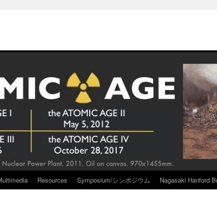
Multimedia
Resources
Symposium/シンポジウム
Nagasaki Hanford Br