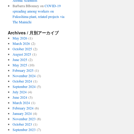
Atomic Scientists
Barbarra BBonney
on
COVID-19
spreading among workers on
Fukushima plant, related projects via
The Mainichi
dent
Archives / 月別アーカイブ
May 2026
(1)
March 2026
(2)
October 2025
(2)
August 2025
(1)
June 2025
(2)
May 2025
(10)
February 2025
(1)
November 2024
(3)
October 2024
(1)
September 2024
(5)
July 2024
(4)
June 2024
(3)
March 2024
(1)
February 2024
(6)
January 2024
(4)
November 2023
(8)
October 2023
(1)
September 2023
(7)