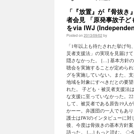
「『放置』が『骨抜き
者会見 「原発事故子
をvia IWJ (Independen
Posted on
2013/09/02
by
「1年以上も待たされた挙げ句
災者支援法」の実現を見届けてき
隠さなかった。 […] 基本方
聴会を実施することが定められ
グを実施していない。また、支
地域を対象にすべきだとの要望
れた。 子ども・被災者支援法
な支援に至っていなかった。2
して、被災者である原告19人
かーー。弁護団の一人でもあり
護士はIWJのインタビューに
後、今度は骨抜きの基本方針案
語った。 […] もっと読む。