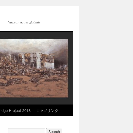
Nuclear issues globally
idge Project 2018
Links/リンク