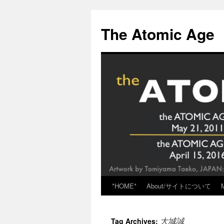
Skip
to
The Atomic Age
content
*HOME*
About/サイトについて
大城誠
Tag Archives: