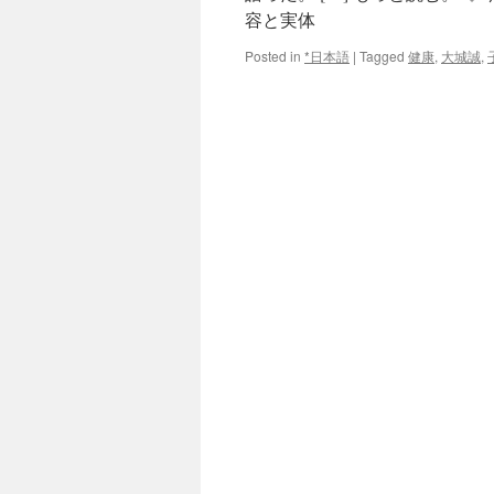
容と実体
Posted in
*日本語
|
Tagged
健康
,
大城誠
,