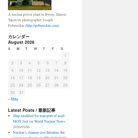
A nuclear power plant in Byron, Illinois.
Taken by photographer Joseph
Pobereskin (
http://pobereskin.com
).
カレンダー
August 2026
S
M
T
W
T
F
S
1
2
3
4
5
6
7
8
9
10
11
12
13
14
15
16
17
18
19
20
21
22
23
24
25
26
27
28
29
30
31
« May
Latest Posts / 最新記事
Ship modified for transport of used
MOX fuel via World Nuclear News
2026/05/06
Nuclear’s cleanup cost threatens the
expansion dream via DW
2026/03/21