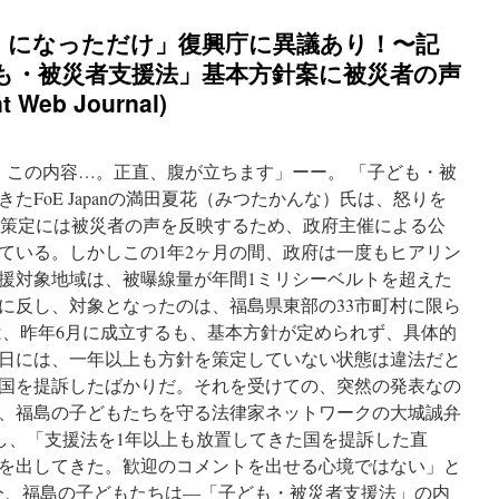
』になっただけ」復興庁に異議あり！〜記
ども・被災者支援法」基本方針案に被災者の声
t Web Journal)
、この内容…。正直、腹が立ちます」ーー。 「子ども・被
たFoE Japanの満田夏花（みつたかんな）氏は、怒りを
針の策定には被災者の声を反映するため、政府主催による公
ている。しかしこの1年2ヶ月の間、政府は一度もヒアリン
援対象地域は、被曝線量が年間1ミリシーベルトを超えた
に反し、対象となったのは、福島県東部の33市町村に限ら
は、昨年6月に成立するも、基本方針が定められず、具体的
2日には、一年以上も方針を策定していない状態は違法だと
が国を提訴したばかりだ。それを受けての、突然の発表なの
、福島の子どもたちを守る法律家ネットワークの大城誠弁
対し、「支援法を1年以上も放置してきた国を提訴した直
を出してきた。歓迎のコメントを出せる心境ではない」と
 ◇今、福島の子どもたちは—「子ども・被災者支援法」の内