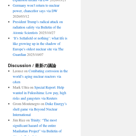
Germany won’t return to nuclear
power, chancellor says via DW
2026/03/12
President Trump’s radical attack on
radiation safety via Bulletin of the
Atomic Scientists
2025/10/27
‘It’s Sellafield or nothing’: what life is
like growing up in the shadow of
Europe’s oldest nuclear site via The
Guardian
2025/10/07
Discussion / 最新の議論
Leonsz
on
Combating corrosion in the
world’s aging nuclear reactors via
c&en
Mark Ultra
on
Special Report: Help
wanted in Fukushima: Low pay, high
risks and gangsters via Reuters
Grom Montenegro
on
Duke Energy’s
shell game via Beyond Nuclear
International
Jim Rice
on
Trinity: “The most
significant hazard of the entire
Manhattan Project” via Bulletin of