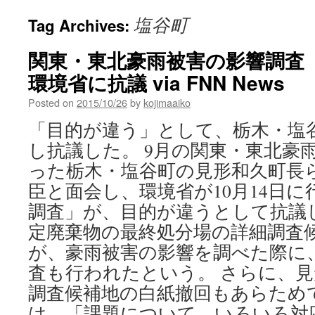
塩谷町
Tag Archives:
関東・東北豪雨被害の影響調査
環境省に抗議 via FNN News
Posted on
2015/10/26
by
kojimaaiko
「目的が違う」として、栃木・塩
し抗議した。 9月の関東・東北豪
った栃木・塩谷町の見形和久町長
臣と面会し、環境省が10月14日
調査」が、目的が違うとして抗議
定廃棄物の最終処分場の詳細調査
が、豪雨被害の影響を調べた際に
査も行われたという。 さらに、
調査候補地の白紙撤回もあらため
は、「課題について、いろいろ対