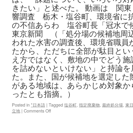
きたい」と述べた。 動画は 関
響調査 栃木・塩谷町、環境省に抗
の不信あらわ 塩谷町長「冠水で候
東京新聞 （「処分場の候補地周
われた水害の調査後、環境省職員
たから、ただちに全部が駄目とい
え方ではなく、敷地の中でどう施
を詰めないといけない」と持論を
た。また、国が候補地を選定した
がある地域は、あらかじめ対象か
ったとも指摘。）
Posted in
*日本語
|
Tagged
塩谷町
,
指定廃棄物
,
最終処分場
,
東
on
立地
|
Comments Off
関
東・
東