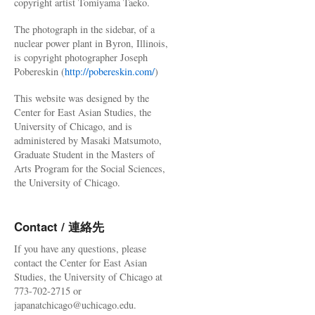
copyright artist Tomiyama Taeko.
The photograph in the sidebar, of a
nuclear power plant in Byron, Illinois,
is copyright photographer Joseph
Pobereskin (
http://pobereskin.com/
)
This website was designed by the
Center for East Asian Studies, the
University of Chicago, and is
administered by Masaki Matsumoto,
Graduate Student in the Masters of
Arts Program for the Social Sciences,
the University of Chicago.
Contact / 連絡先
If you have any questions, please
contact the Center for East Asian
Studies, the University of Chicago at
773-702-2715 or
japanatchicago@uchicago.edu.