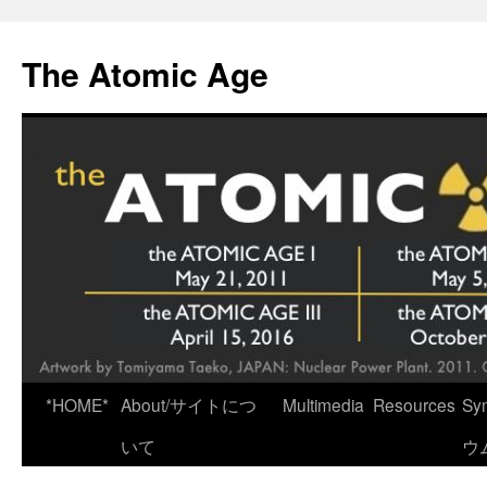
Skip
to
The Atomic Age
content
*HOME*
About/サイトにつ
Multimedia
Resources
Sy
いて
ウ