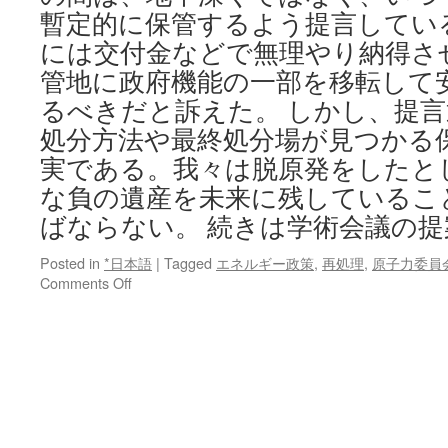
暫定的に保管するよう提言してい
には交付金などで無理やり納得さ
管地に政府機能の一部を移転して
るべきだと訴えた。 しかし、提
処分方法や最終処分場が見つかる
実である。我々は脱原発をしたと
な負の遺産を未来に残しているこ
ばならない。 続きは学術会議の
Posted in
*日本語
|
Tagged
エネルギー政策
,
再処理
,
原子力委員
on
Comments Off
学
術
会
議
の
提
案
を