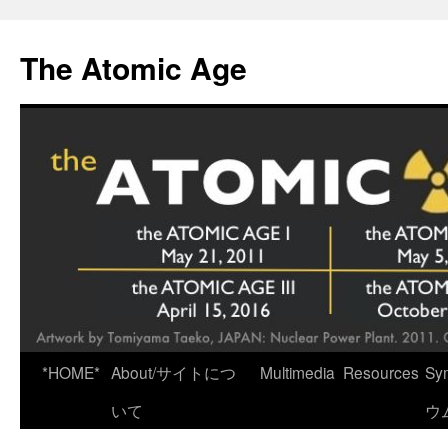
Skip
to
The Atomic Age
content
*HOME*
About/サイトにつ
Multimedia
Resources
Sy
いて
ウ