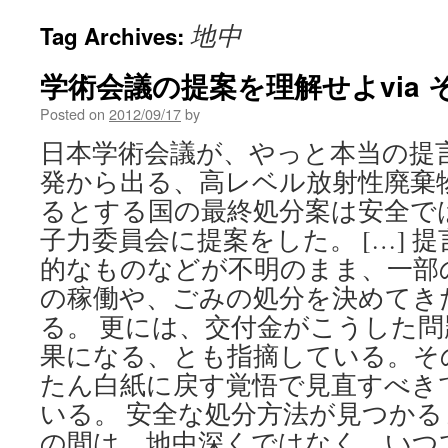
地中
Tag Archives:
学術会議の提案を理解せよvia
Posted on
2012/09/17
by
日本学術会議が、やっと本当の提
発から出る、高レベル放射性廃棄
るとする国の最終処分案は安全で
子力委員会に提案をした。 […] 
的なものなどが不明のまま、一部
の稼働や、ごみの処分を決めてき
る。 更には、交付金がこうした
果になる、とも指摘している。そ
たん白紙に戻す覚悟で見直すべき
いる。 安全な処分方法が見つか
の間は、地中深くではなく、いつ