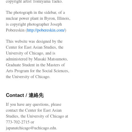
copyright artist Tomiyama Taeko.
The photograph in the sidebar, of a
nuclear power plant in Byron, Illinois,
is copyright photographer Joseph
Pobereskin (
http://pobereskin.com/
)
This website was designed by the
Center for East Asian Studies, the
University of Chicago, and is
administered by Masaki Matsumoto,
Graduate Student in the Masters of
Arts Program for the Social Sciences,
the University of Chicago.
Contact / 連絡先
If you have any questions, please
contact the Center for East Asian
Studies, the University of Chicago at
773-702-2715 or
japanatchicago@uchicago.edu.