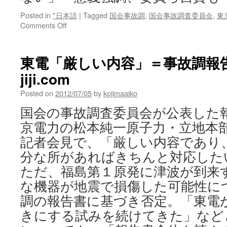
Posted in
*日本語
|
Tagged
国会事故調
,
国会事故調査委員会
,
東
on
Comments Off
「事
故
終
東電「厳しい内容」＝事故調報告に
わ
jiji.com
っ
て
Posted on
2012/07/05
by
kojimaaiko
な
い」
国会の事故調査委員会が公表した
＝
京電力の松本純一原子力・立地本
意
義
記者会見で、「厳しい内容であり
強
分な所があればきちんと対応し
調、
委
ただ、福島第１原発に津波が到来
員
な機器が地震で損傷した可能性に
ら
自
調の報告書に基づき否定。「東電
賛
きにする試みを続けてきた」など
も