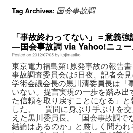
国会事故調
Tag Archives:
「事故終わってない」＝意義強
―国会事故調 via Yahoo!ニ
Posted on
2012/07/05
by
kojimaaiko
東京電力福島第1原発事故の報告
事故調査委員会は5日夜、記者会
学術会議会長の黒川清委員長は「
いない。提言実現の一歩を踏み出
た信頼を取り戻すことになる」と
した。 質問に身ぶり手ぶりを交
えた黒川委員長。「国会事故調で
結論はあるのか」と厳しく問われ