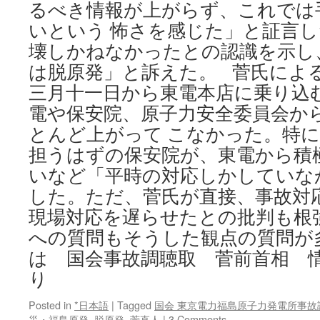
るべき情報が上がらず、これでは
いという 怖さを感じた」と証言
壊しかねなかったとの認識を示し
は脱原発」と訴えた。 菅氏によ
三月十一日から東電本店に乗り込
電や保安院、原子力安全委員会か
とんど上がって こなかった。特
担うはずの保安院が、東電から積
いなど「平時の対応しかしていな
した。ただ、菅氏が直接、事故対
現場対応を遅らせたとの批判も根
への質問もそうした観点の質問が
は 国会事故調聴取 菅前首相 
り
Posted in
*日本語
|
Tagged
国会 東京電力福島原子力発電所事故
災・福島原発
,
脱原発
,
菅直人
|
3 Comments