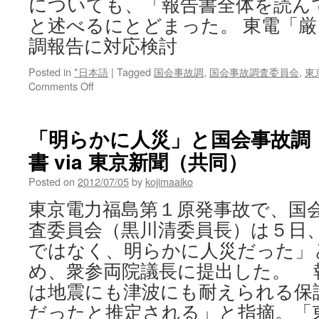
についても、「報告書全体を読ん
―
国
と述べるにとどまった。 東電「
会
調報告に対応検討
事
故
Posted in
*日本語
調
|
Tagged
国会事故調
,
国会事故調査委員会
,
東
on
Comments Off
via
東
Yahoo!
電
ニ
「厳
ュ
「明らかに人災」と国会事故調
し
ー
書 via 東京新聞（共同）
い
ス
内
（時
Posted on
2012/07/05
by
kojimaaiko
容」
事
＝
通
東京電力福島第１原発事故で、国
事
信）
査委員会（黒川清委員長）は５日
故
調
ではなく、明らかに人災だった」
報
め、衆参両院議長に提出した。 
告
に
は地震にも津波にも耐えられる保
対
だったと推定される」と指摘。「
応