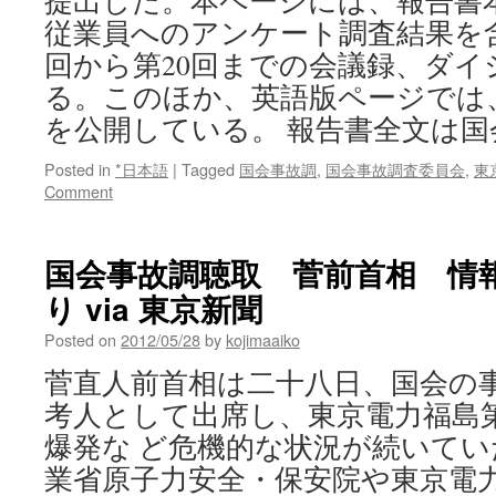
提出した。本ページには、報告書
従業員へのアンケート調査結果を
回から第20回までの会議録、ダイ
る。このほか、英語版ページでは、Execu
を公開している。 報告書全文は国
Posted in
*日本語
|
Tagged
国会事故調
,
国会事故調査委員会
,
東
Comment
国会事故調聴取 菅前首相 情
り via 東京新聞
Posted on
2012/05/28
by
kojimaaiko
菅直人前首相は二十八日、国会の
考人として出席し、東京電力福島
爆発な ど危機的な状況が続いて
業省原子力安全・保安院や東京電