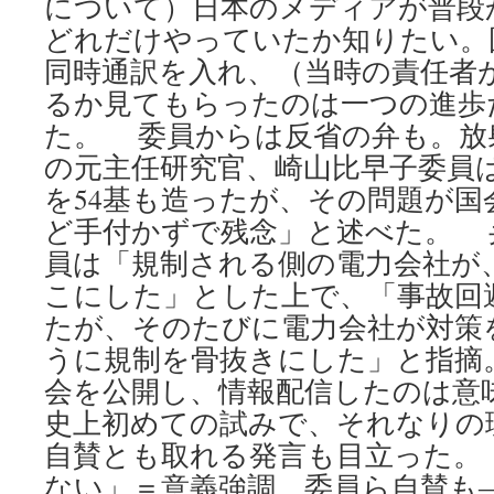
について）日本のメディアが普段
どれだけやっていたか知りたい。
同時通訳を入れ、（当時の責任者
るか見てもらったのは一つの進歩
た。 委員からは反省の弁も。放
の元主任研究官、崎山比早子委員
を54基も造ったが、その問題が国
ど手付かずで残念」と述べた。 
員は「規制される側の電力会社が
こにした」とした上で、「事故回
たが、そのたびに電力会社が対策
うに規制を骨抜きにした」と指摘
会を公開し、情報配信したのは意
史上初めての試みで、それなりの
自賛とも取れる発言も目立った。
ない」＝意義強調、委員ら自賛も