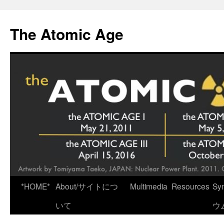
Skip
to
The Atomic Age
content
*HOME*
About/サイトにつ
Multimedia
Resources
Sy
いて
ウ