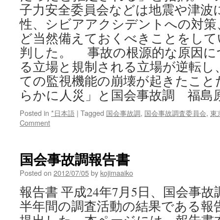
検
子力安全委員会などは地震や津波
討
性、シビアアクシデントへの対策
via
ど当然備えておくべきことをして
jiji.com
判した。 事故の根源的な原因に
る立場と規制される立場が逆転し
ての監視機能の崩壊が起きたこと
らかに人災」と国会事故調 福島
Posted in
*日本語
|
Tagged
国会事故調
,
国会事故調査委員会
,
東
Comment
国会事故調報告書
Posted on
2012/07/05
by
kojimaaiko
報告書 平成24年7月5日、国会事
半年間の調査活動の結果である報