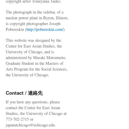
copyright artist Tomiyama Taeko.
The photograph in the sidebar, of a
nuclear power plant in Byron, Illinois,
is copyright photographer Joseph
Pobereskin (
http://pobereskin.com/
)
This website was designed by the
Center for East Asian Studies, the
University of Chicago, and is
administered by Masaki Matsumoto,
Graduate Student in the Masters of
Arts Program for the Social Sciences,
the University of Chicago.
Contact / 連絡先
If you have any questions, please
contact the Center for East Asian
Studies, the University of Chicago at
773-702-2715 or
japanatchicago@uchicago.edu.