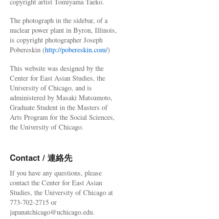
copyright artist Tomiyama Taeko.
The photograph in the sidebar, of a
nuclear power plant in Byron, Illinois,
is copyright photographer Joseph
Pobereskin (
http://pobereskin.com/
)
This website was designed by the
Center for East Asian Studies, the
University of Chicago, and is
administered by Masaki Matsumoto,
Graduate Student in the Masters of
Arts Program for the Social Sciences,
the University of Chicago.
Contact / 連絡先
If you have any questions, please
contact the Center for East Asian
Studies, the University of Chicago at
773-702-2715 or
japanatchicago@uchicago.edu.