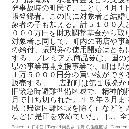
発事故時の町民で、ことし４月１
帳登録者。この間に対象者と結婚
象者の子も加える。計５１００人
０００万円を財政調整基金から取
対象者は同じで、町内の商店や事
の給付、振興券の使用開始はとも
する。プレミアム商品券は、国の
県の事業再開支援事業で、町は県
１万５０００円分の買い物ができ
販売する。 広野町は第１原発か
旧緊急時避難準備区域で、精神的
月で打ち切られた。１８年３月ま
域（帰還困難区域を除く）などと
などに是正を求めていた。 […] 
Posted in
*日本語
|
Tagged
商品券
,
広野町
,
避難区域
|
Comments