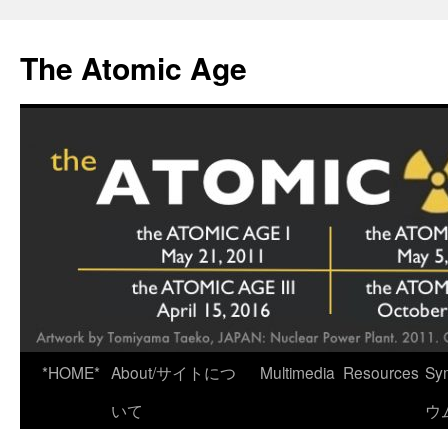
Skip
to
The Atomic Age
content
*HOME*
About/サイトにつ
Multimedia
Resources
Sy
いて
ウ