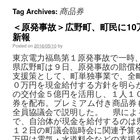
商品券
Tag Archives:
＜原発事故＞広野町、町民に10万円
新報
Posted on
2016/05/10
by
東京電力福島第１原発事故で一時
県広野町は９日、原発事故の賠償
支援策として、町単独事業で、全
０万円を現金給付する方針を明ら
の交付金５億円を活用し、１人１
券を配布。プレミアム付き商品券
全員協議会で説明した。 県によ
で、自治体が現金を給付するのは
１２日の町議会臨時会に関連予算
万円は電気・水道料金などの支援