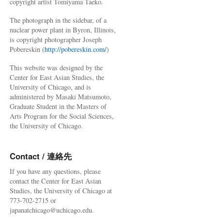
copyright artist Tomiyama Taeko.
The photograph in the sidebar, of a
nuclear power plant in Byron, Illinois,
is copyright photographer Joseph
Pobereskin (
http://pobereskin.com/
)
This website was designed by the
Center for East Asian Studies, the
University of Chicago, and is
administered by Masaki Matsumoto,
Graduate Student in the Masters of
Arts Program for the Social Sciences,
the University of Chicago.
Contact / 連絡先
If you have any questions, please
contact the Center for East Asian
Studies, the University of Chicago at
773-702-2715 or
japanatchicago@uchicago.edu.