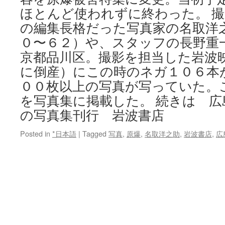
ほとんど使われずに終わった。 
の編集長格だった写真家の名取洋
０〜６２）や、スタッフの長野重
京都品川区。撮影を担当した岩波
に倒産）にこの時のネガ１０６本
００枚以上の写真が写っていた。
を写真集に掲載した。 続きは 広
の写真集刊行 岩波書店
Posted in
*日本語
|
Tagged
写真
,
原爆
,
名取洋之助
,
岩波書店
,
広