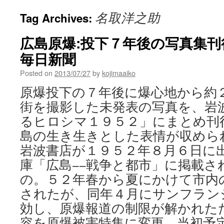
名取洋之助
Tag Archives:
広島原爆:投下７年後の写真集刊行
毎日新聞
Posted on
2013/07/27
by
kojimaaiko
原爆投下の７年後に爆心地から約
街を撮影した未発表の写真を、岩
るヒロシマ１９５２」にまとめ刊
島の生き生きとした表情が収めら
岩波書店が１９５２年８月６日に
庫「広島−−戦争と都市」に掲載さ
の。５２年春から夏にかけて市内
されたが、同年４月にサンフラン
効し、原爆報道の制限が解かれた
容を原爆被害特集に変更。当初予