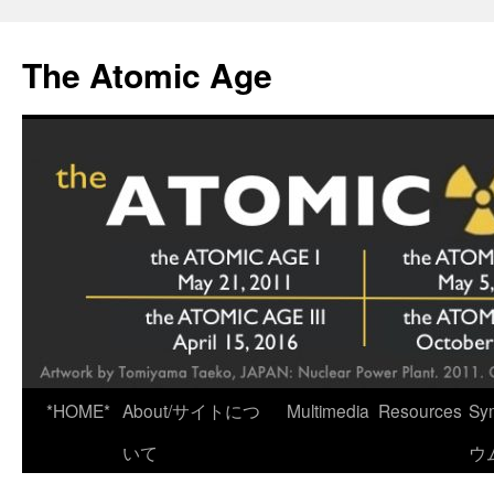
Skip
to
The Atomic Age
content
*HOME*
About/サイトにつ
Multimedia
Resources
Sy
いて
ウ