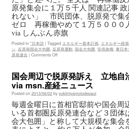
原発集会に１万５千人 関連記事 
れない」 市民団体、脱原発で集会 v
ゼロ 再稼働やめて１万５０００
via しんぶん赤旗
Posted in
*日本語
|
Tagged
エネルギー基本計画
,
エネルギー政策
ン
,
反原発国会大包囲
,
反原発運動
,
国会大包囲
,
安倍政権
,
東日本
on
原発連合
|
Comments Off
再
稼
働
国会周辺で脱原発訴え 立地自
反
via msn.産経ニュース
対
訴
Posted on
2013/06/02
by
yukimiyamotodepaul
え
国
毎週金曜日に首相官邸前や国会周
会
いる首都圏反原発連合など３団体
包
囲
会大包囲」と称して大規模な集会
脱