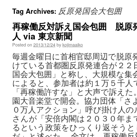
反原発国会大包囲
Tag Archives:
再稼働反対訴え国会包囲 脱原
人 via 東京新聞
Posted on
2013/12/24
by
kojimaaiko
毎週金曜日に首相官邸周辺で脱原
けている首都圏反原発連合が２
国会大包囲」と称し、大規模な集
によると、参加者は約１万５千人
「再稼働許すな」と大声で訴えた。
園大音楽堂で開会。協力団体「さ
０万人アクション」呼び掛け人の
さんが「安倍内閣は２０３０年ま
るという政策をひっくり返そうと
だ」と述べた。 全文は 再稼働反