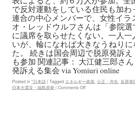
表によると、約６万人が参加。全
原
発
で反対運動をしている住民も加わ
集
連合の中心メンバーで、女性イラ
会
に
オ・レッドウルフさんは「参院選
１
に議席を取らせたくない。一人一
万
いが、輪になれば大きなうねりに
５
千
た。 続きは国会周辺で脱原発訴え
人
も参加 関連記事： 大江健三郎さ
via
東
発訴える集会 via Yomiuri online
京
新
Posted in
*日本語
|
Tagged
エネルギー政策
,
公正・共生
,
反原発
聞
on
日本大震災・福島原発
|
Comments Off
国
会
周
辺
で
脱
原