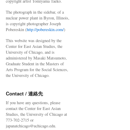
copyright artist Tomiyama Taeko.
The photograph in the sidebar, of a
nuclear power plant in Byron, Illinois,
is copyright photographer Joseph
Pobereskin (
http://pobereskin.com/
)
This website was designed by the
Center for East Asian Studies, the
University of Chicago, and is
administered by Masaki Matsumoto,
Graduate Student in the Masters of
Arts Program for the Social Sciences,
the University of Chicago.
Contact / 連絡先
If you have any questions, please
contact the Center for East Asian
Studies, the University of Chicago at
773-702-2715 or
japanatchicago@uchicago.edu.