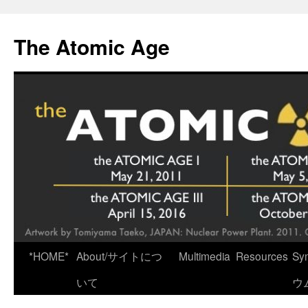
Skip
to
The Atomic Age
content
*HOME*
About/サイトにつ
Multimedia
Resources
Sy
いて
ウ