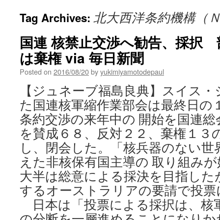
北大西洋条約機構（
Tag Archives:
国連 核禁止交渉へ勧告、採択 
は棄権 via 毎日新聞
Posted on
2016/08/20
by
yukimiyamotodepaul
【ジュネーブ福島良典】スイス・
た国連核軍縮作業部会は最終日の
条約交渉の来年中の 開始を国連総
を賛成６８、反対２２、棄権１３
し、閉会した。「核兵器のない世
えた非核保有国主導の 取り組み
大半は総意による採決を目指した
するオーストラリアの要請で投票
日本は「投票による採択は、核
の分断を一層進めることになりか