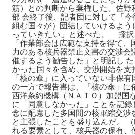
筋）との判断から棄権した。佐野
部 会終了後、記者団に対して「今
組む国々が）団結していけるよう
っていきたい」と述べた。 採択
「作業部会は広範な支持を得て、
力のある核兵器禁止文書の交渉会
催するよう勧告した」と明記し 
かった国々を含め、交渉開始を支
「核の傘」に入っていない非保有
の一方で報告書は、「核の傘」に
西洋条約機構（ＮＡＴＯ）加盟国
に「同意しなかった」ことを記録
念に配慮した多国間の核軍縮交渉
と主張したことを盛り込んだ。 （
れる要素として、核兵器の保有、