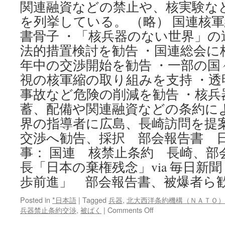
関連融資などの禁止や、核実験な
を列挙している。 （略） 国連核
書骨子 ・「核兵器のない世界」
法的措置検討を勧告 ・国連総会に
年中の交渉開始を勧告 ・一部の国
視の核軍縮の取り組みを支持 ・透
事故など危険の削減を勧告 ・核兵
蓄、配備や関連融資などの条約に
界の指導者に広島、長崎訪問を提案
交渉へ勧告、採択 部会報告書 日
事： 国連 核禁止条約 長崎、部
長「日本の棄権残念」via 毎日新
歩前進」 部会報告書、被爆者ら歓迎
Posted in
*日本語
|
Tagged
兵器
,
北大西洋条約機構（ＮＡＴＯ）
on
兵器禁止条約交渉
,
被ばく
|
Comments Off
国