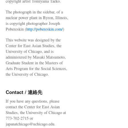
copyright artist Tomiyama Taeko.
The photograph in the sidebar, of a
nuclear power plant in Byron, Illinois,
is copyright photographer Joseph
Pobereskin (
http://pobereskin.com/
)
This website was designed by the
Center for East Asian Studies, the
University of Chicago, and is
administered by Masaki Matsumoto,
Graduate Student in the Masters of
Arts Program for the Social Sciences,
the University of Chicago.
Contact / 連絡先
If you have any questions, please
contact the Center for East Asian
Studies, the University of Chicago at
773-702-2715 or
japanatchicago@uchicago.edu.