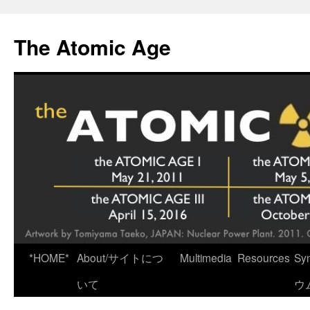
Skip
to
The Atomic Age
content
*HOME*
About/サイトにつ
Multimedia
Resources
Sy
いて
ウ