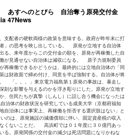
】 あすへのとびら 自治奪う原発交付金
 47News
、支配者の硬軟両様の政策を意味する。政府が昨年末に打
者」の思考を映し出している。 原発が立地する自治体
出る。来年度からこの交付金の額を、原発が再稼働した自
働が見通せない自治体は減収になる。 原子力規制委員
が再稼働できるかどうかは、最終的には立地自治体の「同
策は財政面で締め付け、同意を半ば強制する。自治体が将
。 「。。。」東京電力福島第１原発の事故は、暴走し
深刻な影響を与えるのかを浮き彫りにした。原発が立地す
か、住民たちが真摯（しんし）に話し合う機会になったは
自治体の財政状況を研究している成美大学（京都府福知
地自治体には事実上、再稼働を拒否する選択肢はない」と
いのは、原発施設の減価償却に伴い、固定資産税の収入
なくないことだ。 高浜町では０１年度に３０億円あっ
いる。原発関係の交付金の減少は死活問題になりかねな