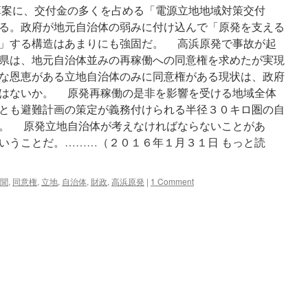
案に、交付金の多くを占める「電源立地地域対策交付
る。政府が地元自治体の弱みに付け込んで「原発を支える
」する構造はあまりにも強固だ。 高浜原発で事故が起
県は、地元自治体並みの再稼働への同意権を求めたが実現
な恩恵がある立地自治体のみに同意権がある現状は、政府
はないか。 原発再稼働の是非を影響を受ける地域全体
とも避難計画の策定が義務付けられる半径３０キロ圏の自
。 原発立地自治体が考えなければならないことがあ
いうことだ。………（２０１６年１月３１日 もっと読
聞
,
同意権
,
立地
,
自治体
,
財政
,
高浜原発
|
1 Comment