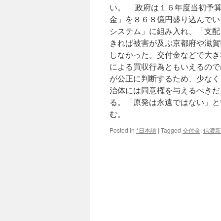
い。 政府は１６年度当初予算
金」を８６８億円盛り込んでい
システム」に組み入れ、「支配
きれば被害が及ぶ京都府や滋賀
しなかった。交付金などで大き
による買収行為ともいえるので
が公正に判断するため、少なく
治体には同意権を与えるべきだ
る。「原発は永遠ではない」と
む。
Posted in
*日本語
|
Tagged
交付金
,
信濃新