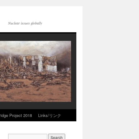
Nuclear issues globally
idge Project 2018
Links/リンク