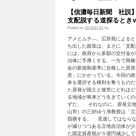
【信濃毎日新聞 社説
支配脱する道探るときvia
Posted on
2016/01/31
by
アメとムチ―。広辞苑によると
ち出した政策は、まさに「支配
には、政府から多額の交付金が
治体に手厚くする。一方で再稼
会の新規制基準に合格した原発
意」にかかっている。今回の政
来を選択する権利を奪うものだ
た原発が国土と後世にどれほど
る地域が将来どう生きていくの
ずだ。 それなのに、原発立地
山市）の三好ゆう准教授は「立
指摘する。 見逃してはならな
が減りつつある立地自治体が少
た固定資産税が５億円減少して