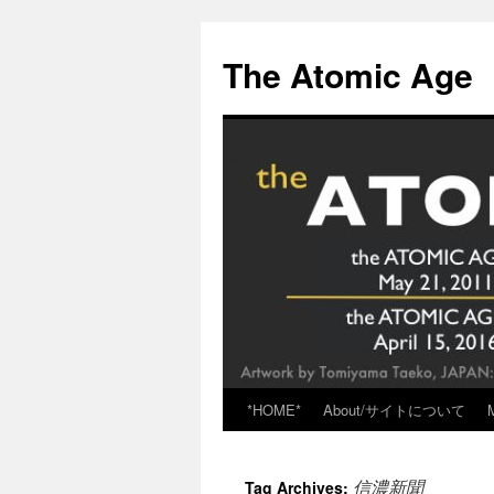
Skip
to
The Atomic Age
content
*HOME*
About/サイトについて
信濃新聞
Tag Archives: