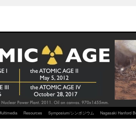
Multimedia
Resources
Symposium/シンポジウム
Nagasaki Hanford Br