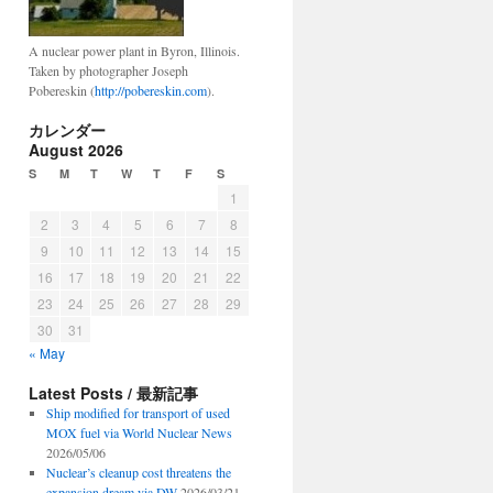
A nuclear power plant in Byron, Illinois.
Taken by photographer Joseph
Pobereskin (
http://pobereskin.com
).
カレンダー
August 2026
S
M
T
W
T
F
S
1
2
3
4
5
6
7
8
9
10
11
12
13
14
15
16
17
18
19
20
21
22
23
24
25
26
27
28
29
30
31
« May
Latest Posts / 最新記事
Ship modified for transport of used
MOX fuel via World Nuclear News
2026/05/06
Nuclear’s cleanup cost threatens the
expansion dream via DW
2026/03/21