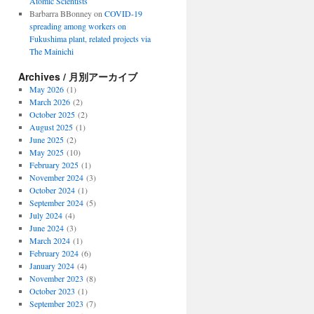
Atomic Scientists
Barbarra BBonney
on
COVID-19
spreading among workers on
Fukushima plant, related projects via
The Mainichi
Archives / 月別アーカイブ
May 2026
(1)
March 2026
(2)
October 2025
(2)
August 2025
(1)
June 2025
(2)
May 2025
(10)
February 2025
(1)
November 2024
(3)
October 2024
(1)
September 2024
(5)
July 2024
(4)
June 2024
(3)
March 2024
(1)
February 2024
(6)
January 2024
(4)
November 2023
(8)
October 2023
(1)
September 2023
(7)