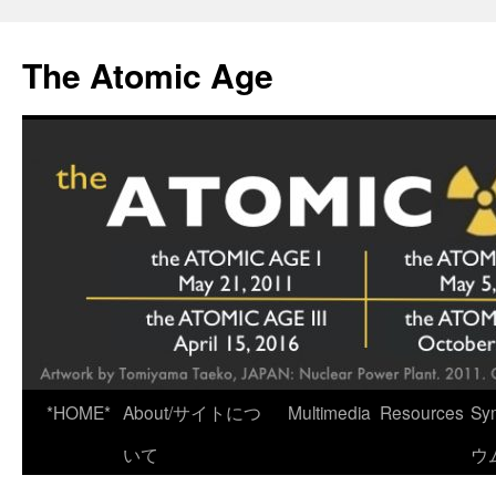
Skip
to
The Atomic Age
content
*HOME*
About/サイトにつ
Multimedia
Resources
Sy
いて
ウ