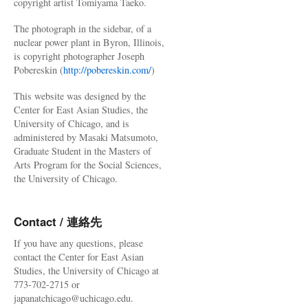
copyright artist Tomiyama Taeko.
The photograph in the sidebar, of a
nuclear power plant in Byron, Illinois,
is copyright photographer Joseph
Pobereskin (
http://pobereskin.com/
)
This website was designed by the
Center for East Asian Studies, the
University of Chicago, and is
administered by Masaki Matsumoto,
Graduate Student in the Masters of
Arts Program for the Social Sciences,
the University of Chicago.
Contact / 連絡先
If you have any questions, please
contact the Center for East Asian
Studies, the University of Chicago at
773-702-2715 or
japanatchicago@uchicago.edu.