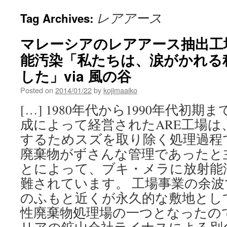
レアアース
Tag Archives:
マレーシアのレアアース抽出工
能汚染「私たちは、涙がかれる
した」via 風の谷
Posted on
2014/01/22
by
kojimaaiko
[…] 1980年代から1990年代初
成によって経営されたARE工場は
するためスズを取り除く処理過程
廃棄物がずさんな管理であったと
とによって、ブキ・メラに放射能
難されています。 工場事業の余
のふもと近くが永久的な敷地とし
性廃棄物処理場の一つとなったの