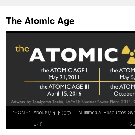
Skip
to
The Atomic Age
content
*HOME*
About/サイトにつ
Multimedia
Resources
Sy
いて
ウ