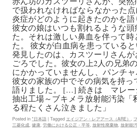
赤ん坊のカスツーリさんが、突然
で扱われなければならなかった点
炎症がどのように起きたのかを語
彼女の娘はいつも割れるような頭
た。それは激しい鼻血を伴って時
た。 彼女が白血病を患っている
発見したのは、カスツーリさんがお
ごろでした。彼女の上2人の兄弟
にかかっていませんし、パンチャ
彼女の家族の中でその病気を持っ
語りました。 […] 続きは マレ
抽出工場～ブキメラ放射能汚染「
る程たくさん泣きました」
Posted in
*日本語
|
Tagged
エイジアン・レアアース（ARE）
,
三菱化成
,
健康
,
労働における公正・平等
,
放射性廃棄物
,
放射能