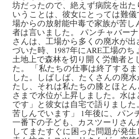
坊だったので、絶えず病院を出た
いうことは、彼女にとっては難儀
場からの放射能中毒で家族が苦し
者は言いました。 パンチャバーナム Sh
さんは、工場から多くの廃水が出
づいた時、1987年にARE工場の
土地上で森林を切り開く労働者と
た。 「私たちの仕事は終了するま
した。しばしば、たくさんの廃水
たし、それは私たちの膝とほとん
さまで水位が上昇しました。水は
です」と彼女は自宅で語りました
苦しんでいます」 1年後に、パン
一番下の子ども、カスツーリさん
してまたすぐに困った問題が発生