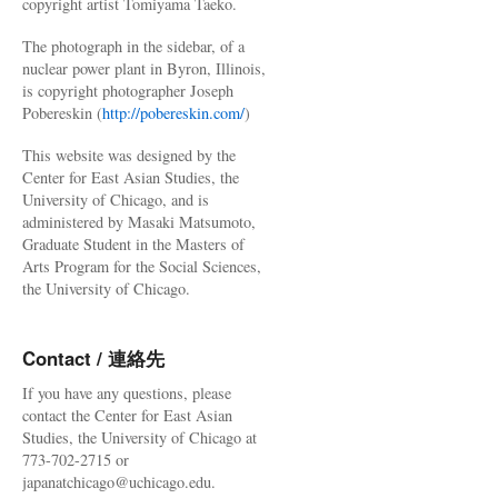
copyright artist Tomiyama Taeko.
The photograph in the sidebar, of a
nuclear power plant in Byron, Illinois,
is copyright photographer Joseph
Pobereskin (
http://pobereskin.com/
)
This website was designed by the
Center for East Asian Studies, the
University of Chicago, and is
administered by Masaki Matsumoto,
Graduate Student in the Masters of
Arts Program for the Social Sciences,
the University of Chicago.
Contact / 連絡先
If you have any questions, please
contact the Center for East Asian
Studies, the University of Chicago at
773-702-2715 or
japanatchicago@uchicago.edu.