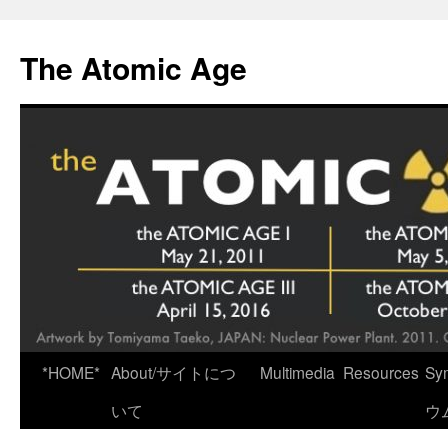
Skip
to
The Atomic Age
content
*HOME*
About/サイトにつ
Multimedia
Resources
Sy
いて
ウ