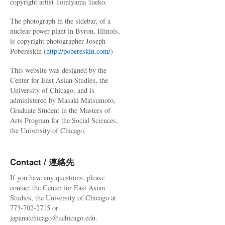
copyright artist Tomiyama Taeko.
The photograph in the sidebar, of a
nuclear power plant in Byron, Illinois,
is copyright photographer Joseph
Pobereskin (
http://pobereskin.com/
)
This website was designed by the
Center for East Asian Studies, the
University of Chicago, and is
administered by Masaki Matsumoto,
Graduate Student in the Masters of
Arts Program for the Social Sciences,
the University of Chicago.
Contact / 連絡先
If you have any questions, please
contact the Center for East Asian
Studies, the University of Chicago at
773-702-2715 or
japanatchicago@uchicago.edu.