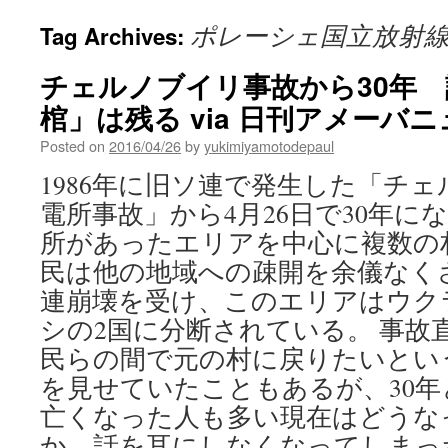
ポレーシェ国立放射
Tag Archives:
チェルノブイリ事故から30年
棺」は残る via 日刊アメーバ
Posted on
2016/04/26
by
yukimiyamotodepaul
1986年に旧ソ連で発生した「チ
電所事故」から4月26日で30年に
所があったエリアを中心に複数の
民は他の地域への疎開を余儀なく
連崩壊を受け、このエリアはウク
シの2国に分断されている。 事故
民らの間で元の村に戻りたいとい
を見せていたこともあるが、30
亡くなった人も多い現在はどうな
か。話を耳にしなくなってしまっ