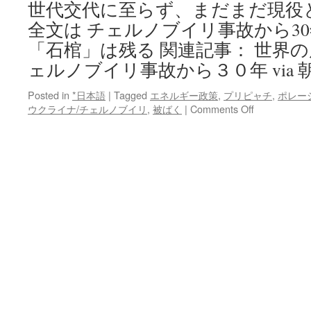
世代交代に至らず、まだまだ現役
全文は チェルノブイリ事故から3
「石棺」は残る 関連記事： 世界
ェルノブイリ事故から３０年 via 
Posted in
*日本語
|
Tagged
エネルギー政策
,
プリピャチ
,
ポレー
on
ウクライナ/チェルノブイリ
,
被ばく
|
Comments Off
チ
ェ
ル
ノ
ブ
イ
リ
事
故
か
ら
30
年
記