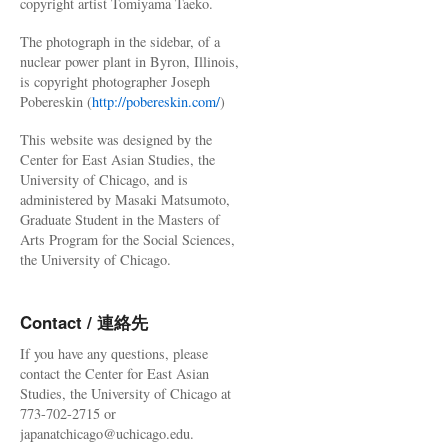
copyright artist Tomiyama Taeko.
The photograph in the sidebar, of a
nuclear power plant in Byron, Illinois,
is copyright photographer Joseph
Pobereskin (
http://pobereskin.com/
)
This website was designed by the
Center for East Asian Studies, the
University of Chicago, and is
administered by Masaki Matsumoto,
Graduate Student in the Masters of
Arts Program for the Social Sciences,
the University of Chicago.
Contact / 連絡先
If you have any questions, please
contact the Center for East Asian
Studies, the University of Chicago at
773-702-2715 or
japanatchicago@uchicago.edu.