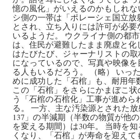
憶の風化」がいえるのかもしれな
シ側の一帯は「ポレーシェ国立放
とされ、立ち入りには許可が必要
いるようだ。 ウクライナ側の都
は、住民が避難したまま廃虚と化
はたびたび、ジャーナリストの取
になっているので、写真や映像を
る人もいるだろう。 （略） いっ
めに成功した「石棺」も、耐用年数
この「石棺」をさらにかまぼこ状
う「石棺の石棺化」工事が進めら
る。 一方、主な汚染源とされた
137」の半減期（半数の物質が他
を変える期間）は30年。 当時を
くなり、「石棺」が寿命を迎えて