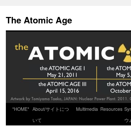
Skip
to
The Atomic Age
content
*HOME*
About/サイトにつ
Multimedia
Resources
Sy
いて
ウ