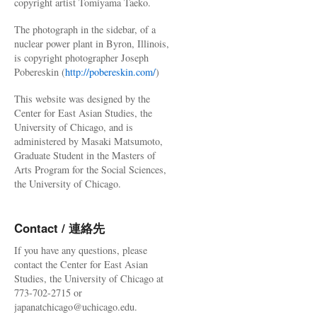
copyright artist Tomiyama Taeko.
The photograph in the sidebar, of a
nuclear power plant in Byron, Illinois,
is copyright photographer Joseph
Pobereskin (
http://pobereskin.com/
)
This website was designed by the
Center for East Asian Studies, the
University of Chicago, and is
administered by Masaki Matsumoto,
Graduate Student in the Masters of
Arts Program for the Social Sciences,
the University of Chicago.
Contact / 連絡先
If you have any questions, please
contact the Center for East Asian
Studies, the University of Chicago at
773-702-2715 or
japanatchicago@uchicago.edu.