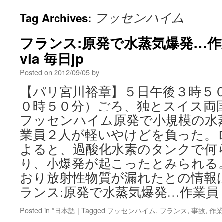
フッセンハイム
Tag Archives:
フランス:原発で水蒸気爆発…
via 毎日jp
Posted on
2012/09/05
by
【パリ宮川裕章】５日午後３時５
０時５０分）ごろ、独とスイス両
フッセンハイム原発で小規模の水
業員２人が軽いやけどを負った。
よると、過酸化水素のタンクで何
り、小爆発が起こったとみられる
おり放射性物質が漏れたとの情報
ランス:原発で水蒸気爆発…作業員
Posted in
*日本語
|
Tagged
フッセンハイム
,
フランス
,
事故
,
作