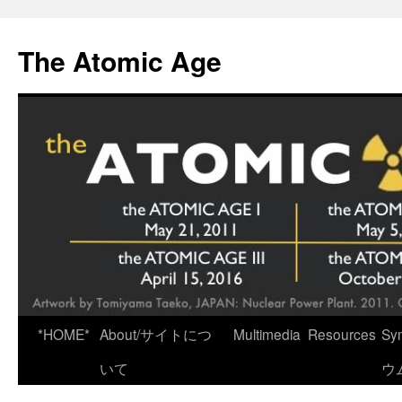
Skip
to
The Atomic Age
content
*HOME*
About/サイトにつ
Multimedia
Resources
Sy
いて
ウ