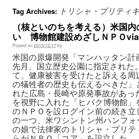
トリシャ・プリティ
Tag Archives:
（核といのちを考える）米国内
い 博物館建設めざしＮＰＯvia
Posted on
2015/12/17
by
米国の原爆開発「マンハッタン計
先月、国立歴史公園に指定された
て、健康被害を受けたと訴える周
の犠牲者の歴史も伝えるべきだ」
れた広島・長崎や原発事故があっ
を視野に入れた「ヒバク博物館」
のＮＰＯを設ログイン前の続き立
の一つ、米ワシントン州ハンフォ
の娘で法律家のトリシャ・プリテ
らがＮＰＯ「コア」を設立した。