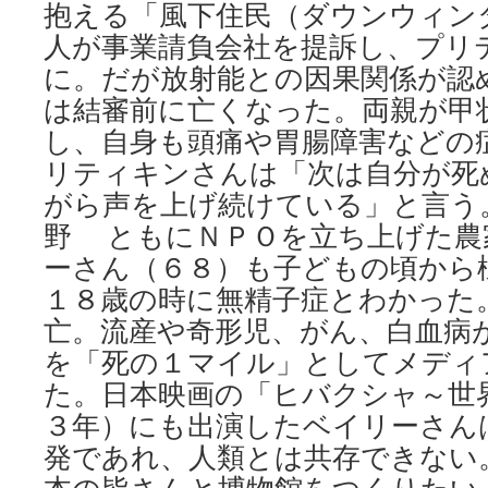
抱える「風下住民（ダウンウィン
人が事業請負会社を提訴し、プリ
に。だが放射能との因果関係が認
は結審前に亡くなった。両親が甲
し、自身も頭痛や胃腸障害などの
リティキンさんは「次は自分が死
がら声を上げ続けている」と言う
野 ともにＮＰＯを立ち上げた農
ーさん（６８）も子どもの頃から
１８歳の時に無精子症とわかった
亡。流産や奇形児、がん、白血病
を「死の１マイル」としてメディ
た。日本映画の「ヒバクシャ～世
３年）にも出演したベイリーさん
発であれ、人類とは共存できない