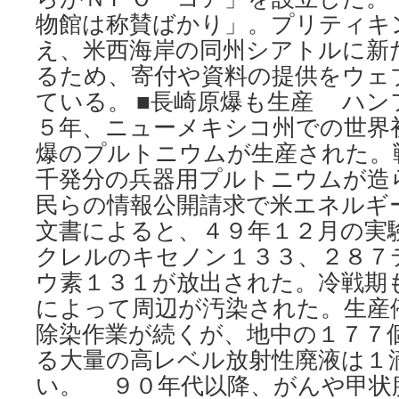
物館は称賛ばかり」。プリティキ
え、米西海岸の同州シアトルに新
るため、寄付や資料の提供をウェ
ている。 ■長崎原爆も生産 ハン
５年、ニューメキシコ州での世界
爆のプルトニウムが生産された。
千発分の兵器用プルトニウムが造
民らの情報公開請求で米エネルギ
文書によると、４９年１２月の実
クレルのキセノン１３３、２８７
ウ素１３１が放出された。冷戦期
によって周辺が汚染された。生産
除染作業が続くが、地中の１７７
る大量の高レベル放射性廃液は１
い。 ９０年代以降、がんや甲状