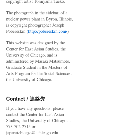
copyright artist Tomiyama Taeko.
The photograph in the sidebar, of a
nuclear power plant in Byron, Illinois,
is copyright photographer Joseph
Pobereskin (
http://pobereskin.com/
)
This website was designed by the
Center for East Asian Studies, the
University of Chicago, and is
administered by Masaki Matsumoto,
Graduate Student in the Masters of
Arts Program for the Social Sciences,
the University of Chicago.
Contact / 連絡先
If you have any questions, please
contact the Center for East Asian
Studies, the University of Chicago at
773-702-2715 or
japanatchicago@uchicago.edu.