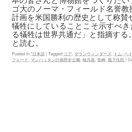
本の皆さんと博物館をつくりたい」
ゴ大のノーマ・フィールド名誉教
計画を米国勝利の歴史として称賛
犠牲にしていることこそ示すべき
る犠牲は世界共通だ」と指摘する。
と読む。
Posted in
*日本語
|
Tagged
コア
,
ダウンウィンダーズ
,
トム･ベ
フォード
,
マンハッタン計画歴史公園
,
核兵器
,
長崎
,
風下住民
|
C