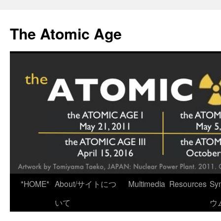
Skip
to
The Atomic Age
content
*HOME*
About/サイトにつ
Multimedia
Resources
Sy
いて
ウ