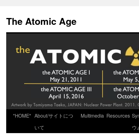
Skip
to
The Atomic Age
content
*HOME*
About/サイトにつ
Multimedia
Resources
Sy
いて
ウ