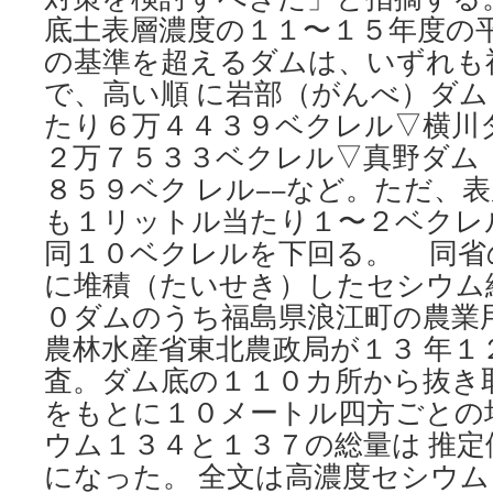
底土表層濃度の１１〜１５年度の
の基準を超えるダムは、いずれも
で、高い順 に岩部（がんべ）ダ
たり６万４４３９ベクレル▽横川
２万７５３３ベクレル▽真野ダム
８５９ベク レル−−など。ただ、
も１リットル当たり１〜２ベクレ
同１０ベクレルを下回る。 同省
に堆積（たいせき）したセシウム
０ダムのうち福島県浪江町の農業
農林水産省東北農政局が１３ 年１
査。ダム底の１１０カ所から抜き
をもとに１０メートル四方ごとの
ウム１３４と１３７の総量は 推
になった。 全文は高濃度セシウム