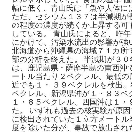
幅に低く、青山氏は「魚や人体に
ただ、セシウム１３７は半減期が
の程度の濃度が続くか上昇する可
している。 青山氏によると、昨
にかけて、汚染水流出の影響が強
北海道から沖縄県の海域７１カ所
部の分析を終えた。 半減期が３
は、鹿児島県・薩摩半島の南西沖
ートル当たり２ベクレル、最低の
近でも１・ ３９ベクレルを検出
ベクレル、新潟県沖が１・８３ベ
１・８５ベクレル、四国沖は１・
た。 いずれも過去の核実験が原
に検出されていた１立方メートル
度を除いた分が、事故で放出され