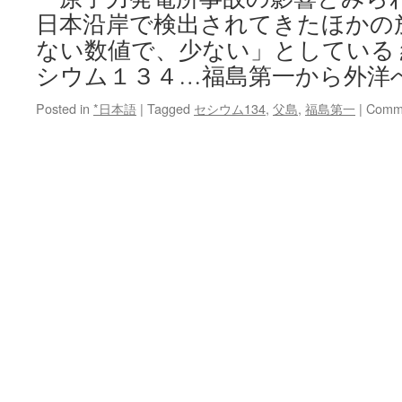
部
日本沿岸で検出されてきたほかの
が
日
ない数値で、少ない」としている
本
シウム１３４…福島第一から外洋
海
域
Posted in
*日本語
|
Tagged
セシウム134
,
父島
,
福島第一
|
Comme
に
環
流
via
日
刊
ス
ポ
ー
ツ