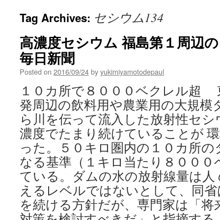
セシウム134
Tag Archives:
高濃度セシウム 福島第１周辺のダ
毎日新聞
Posted on
2016/09/24
by
yukimiyamotodepaul
１０カ所で８０００ベクレル超 
発周辺の飲料用や農業用の大規模
ら川を伝って流入した放射性セシ
濃度でたまり続けていることが 
った。５０キロ圏内の１０カ所の
なる基準（１キロ当たり８０００
ている。ダムの水の放射線量は人
えるレベルではないとして、同省
を続ける方針だが、専門家は「将
対策を検討すべきだ」と指摘する。