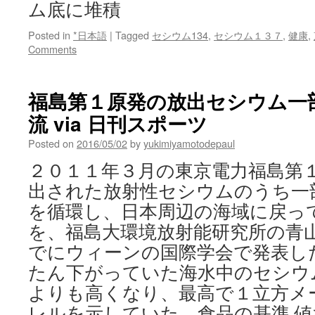
ム底に堆積
Posted in
*日本語
|
Tagged
セシウム134
,
セシウム１３７
,
健康
,
Comments
福島第１原発の放出セシウム一
流 via 日刊スポーツ
Posted on
2016/05/02
by
yukimiyamotodepaul
２０１１年３月の東京電力福島第
出された放射性セシウムのうち一
を循環し、日本周辺の海域に戻っ
を、福島大環境放射能研究所の青
でにウィーンの国際学会で発表し
たん下がっていた海水中のセシウ
よりも高くなり、最高で１立方メ
レルを示していた。食品の基準 