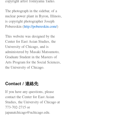
copyright artist Tomiyama Taeko.
The photograph in the sidebar, of a
nuclear power plant in Byron, Illinois,
is copyright photographer Joseph
Pobereskin (
http://pobereskin.com/
)
This website was designed by the
Center for East Asian Studies, the
University of Chicago, and is
administered by Masaki Matsumoto,
Graduate Student in the Masters of
Arts Program for the Social Sciences,
the University of Chicago.
Contact / 連絡先
If you have any questions, please
contact the Center for East Asian
Studies, the University of Chicago at
773-702-2715 or
japanatchicago@uchicago.edu.