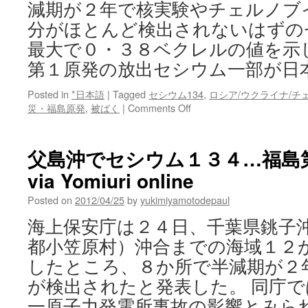
減期が２年で核実験やチェルノブ
分がほとんど検出されないはずの
最大で０・３８ベクレルの値を示
第１原発の放出セシウム一部が日
Posted in
*日本語
|
Tagged
セシウム134
,
ロシア/ウクライナ/チ
on
災・福島原発
,
被ばく
|
Comments Off
福
島
第
父島沖でセシウム１３４…福島
１
via Yomiuri online
原
発
Posted on
2012/04/25
by
yukimiyamotodepaul
の
放
海上保安庁は２４日、千葉県銚子
出
都小笠原村）沖合までの海域１２
セ
シ
したところ、８か所で半減期が２
ウ
が検出されたと発表した。 同庁
ム
一
一原子力発電所事故の影響とみら