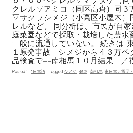
５７００ベクレル▽マツタケ（同
クレル▽アミコ（同区高倉）同３
▽サクラシメジ（小高区小屋木）
レルなど。 同分析は、市民が自
庭菜園などで採取・栽培した農水
一般に流通していない。 続きは 
１原発事故 シメジから４３万ベ
品検査で−−南相馬１０月結果 ／
Posted in
*日本語
|
Tagged
シメジ
,
健康
,
南相馬
,
東日本大震災