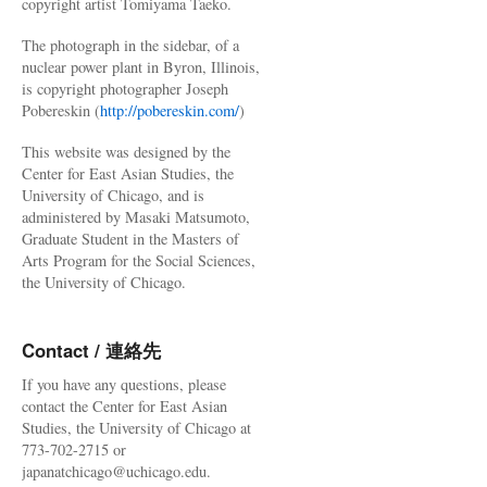
copyright artist Tomiyama Taeko.
The photograph in the sidebar, of a
nuclear power plant in Byron, Illinois,
is copyright photographer Joseph
Pobereskin (
http://pobereskin.com/
)
This website was designed by the
Center for East Asian Studies, the
University of Chicago, and is
administered by Masaki Matsumoto,
Graduate Student in the Masters of
Arts Program for the Social Sciences,
the University of Chicago.
Contact / 連絡先
If you have any questions, please
contact the Center for East Asian
Studies, the University of Chicago at
773-702-2715 or
japanatchicago@uchicago.edu.