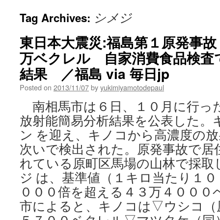
シメジ
Tag Archives:
東日本大震災:福島第１原発事
万ベクレル 自家消費食品検査で
結果 ／福島 via 毎日jp
Posted on
2013/11/07
by
yukimiyamotodepaul
南相馬市は６日、１０月に行っ
放射能簡易分析結果を公表した。
ン を迎え、キノコから高濃度の
次いで検出された。原発事故で居
れている原町区馬場の山林で採取
ジ は、基準値（１キロ当たり１
０００倍を超える４３万４０００
市によると、キノコは▽ウシコ（