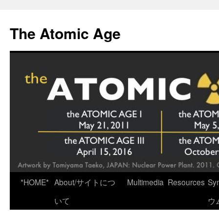
Skip
to
The Atomic Age
content
*HOME*
About/サイトにつ
Multimedia
Resources
Sy
いて
ウ