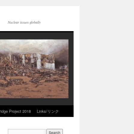
Nuclear issues globally
idge Project 2018
Links/リンク