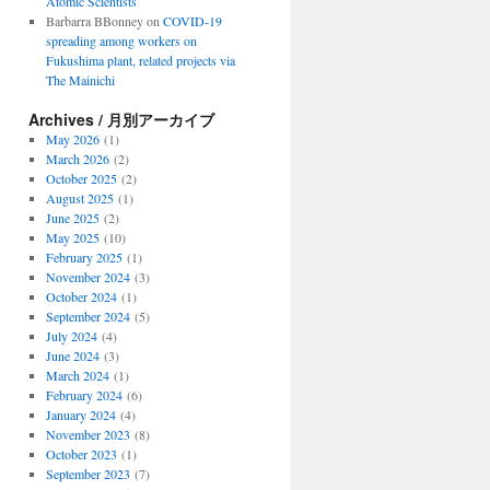
Atomic Scientists
Barbarra BBonney
on
COVID-19
spreading among workers on
Fukushima plant, related projects via
The Mainichi
Archives / 月別アーカイブ
May 2026
(1)
March 2026
(2)
October 2025
(2)
August 2025
(1)
June 2025
(2)
May 2025
(10)
February 2025
(1)
November 2024
(3)
October 2024
(1)
September 2024
(5)
July 2024
(4)
June 2024
(3)
March 2024
(1)
February 2024
(6)
January 2024
(4)
November 2023
(8)
October 2023
(1)
September 2023
(7)