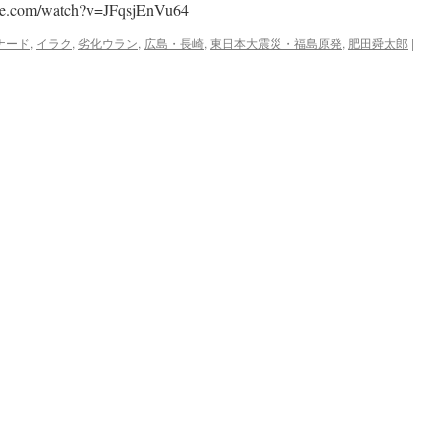
be.com/watch?v=JFqsjEnVu64
ナード
,
イラク
,
劣化ウラン
,
広島・長崎
,
東日本大震災・福島原発
,
肥田舜太郎
|