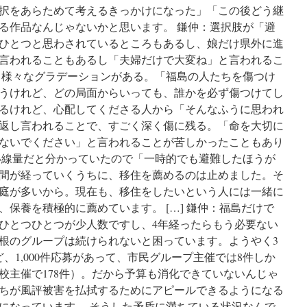
択をあらためて考えるきっかけになった」「この後どう継
る作品なんじゃないかと思います。 鎌仲：選択肢が「避
ひとつと思わされているところもあるし、娘だけ県外に進
言われることもあるし「夫婦だけで大変ね」と言われるこ
も様々なグラデーションがある。「福島の人たちを傷つけ
うけれど、どの局面からいっても、誰かを必ず傷つけてし
るけれど、心配してくださる人から「そんなふうに思われ
返し言われることで、すごく深く傷に残る。「命を大切に
ないでください」と言われることが苦しかったこともあり
い線量だと分かっていたので「一時的でも避難したほうが
間が経っていくうちに、移住を薦めるのは止めました。そ
庭が多いから。現在も、移住をしたいという人には一緒に
保養を積極的に薦めています。 […] 鎌仲：福島だけで
、ひとつひとつが少人数ですし、4年経ったらもう必要ない
根のグループは続けられないと困っています。ようやく3
、1,000件応募があって、市民グループ主催では8件しか
校主催で178件）。だから予算も消化できていないんじゃ
ちが風評被害を払拭するためにアピールできるようになる
になっています。 そうした矛盾に満ちている状況なんで