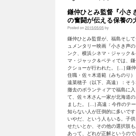
鎌仲ひとみ監督『小さ
の奮闘が伝える保養の大切さ
Posted on
2015/05/05
by
鎌仲ひとみ監督が、福島そして
ュメンタリー映画『小さき声の
ンク、横浜シネマ・ジャック＆
マ・ジャック＆ベティでは、鎌
クショーが行われた。 […] 
住職・佐々木道範（みちのり）
遠菜穂子（以下、高遠）：そう
撤去のボランティアで福島に入
て、佐々木さん一家が北海道の
ました。 […] 高遠：今作の
知らない人が圧倒的に多いです
いやだ、という人もいる。子供
せたいとか、その他の選択肢も
あって、どれが正解というので