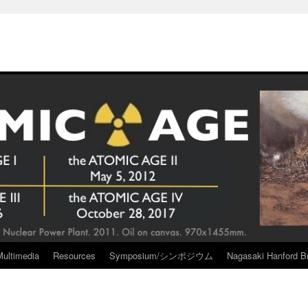
Multimedia
Resources
Symposium/シンポジウム
Nagasaki Hanford Br