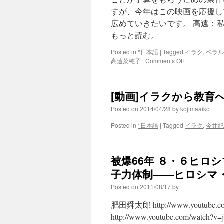
すが、今年はこの映画を応援し
広めていきたいです。 高遠：
もっと読む。
Posted in
*日本語
|
Tagged
イラク
,
ベラル
on
高遠菜穂子
|
Comments Off
鎌
仲
ひ
[動画]イラクから教育
と
み
Posted on
2014/04/28
by
kojimaaiko
監
督
Posted in
*日本語
|
Tagged
イラク
,
今井紀
『小
さ
き
被爆66年 ８・６ヒロ
声
の
子力体制——ヒロシマ・イラ
カ
ノ
Posted on
2011/08/17
by
ン』
肥田舜太郎 http://www.youtub
日
本
http://www.youtube.com/watch?
と