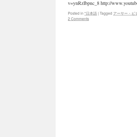
v=ynRzIbpnc_8 http://www.youtu
ベ
ラ
Posted in
*日本語
|
Tagged
アーサー・ビ
ル
2 Comments
ー
シ、
母
た
ち
の
奮
闘
が
伝
え
る
保
養
の
大
切
さ
via
webDICE