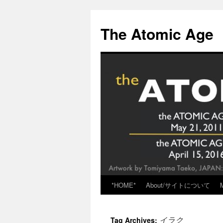
Skip
to
The Atomic Age
content
*HOME*
About/サイトについて
イラク
Tag Archives: