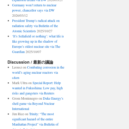
Germany won’t return to nuclear
power, chancellor says via DW
2026/03/12
President Trump’s radical attack on
radiation safety via Bulletin of the
Atomic Scientists
2025/10/27
‘It’s Sellafield or nothing’: what life is
like growing up in the shadow of
Europe’s oldest nuclear site via The
Guardian
2025/10/07
Discussion / 最新の議論
Leonsz
on
Combating corrosion in the
world’s aging nuclear reactors via
c&en
Mark Ultra
on
Special Report: Help
wanted in Fukushima: Low pay, high
risks and gangsters via Reuters
Grom Montenegro
on
Duke Energy’s
shell game via Beyond Nuclear
International
Jim Rice
on
Trinity: “The most
significant hazard of the entire
Manhattan Project” via Bulletin of