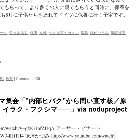
てもらって、より多くの人に観てもらうと同時に、保養を
私も8月に子供たちを連れてドイツに保養に行く予定です。
ーシ
,
佐々木るり
,
保養
,
女性
,
小さき声のカノン
,
福島
,
鎌仲ひとみ
,
風評被害
,
へ
on
明
,
教育
|
Comments Off
[動
画]
イ
シマ集会「”内部ヒバク”から問い直す核／原
ラ
ク
ク・フクシマ——」via noduproject
か
ら
教
e.com/watch?v=gfzG1nfZUqA アーサー・ビナード
育
へ
v=jW3-lHiTfI4 振津かつみ http://www.youtube.com/watch?