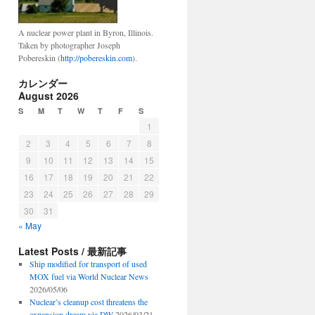
A nuclear power plant in Byron, Illinois.
Taken by photographer Joseph
Pobereskin (
http://pobereskin.com
).
カレンダー
August 2026
S
M
T
W
T
F
S
1
2
3
4
5
6
7
8
9
10
11
12
13
14
15
16
17
18
19
20
21
22
23
24
25
26
27
28
29
30
31
« May
Latest Posts / 最新記事
Ship modified for transport of used
MOX fuel via World Nuclear News
2026/05/06
Nuclear’s cleanup cost threatens the
expansion dream via DW
2026/03/21