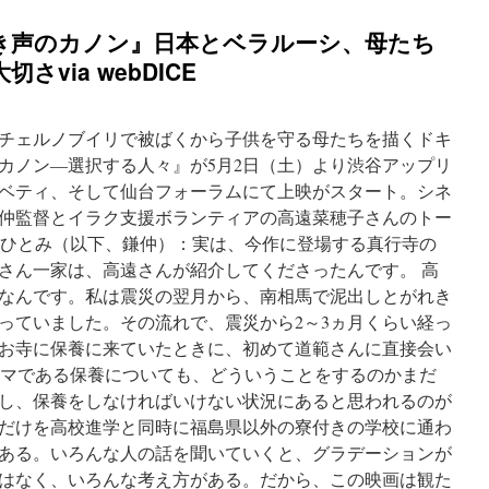
き声のカノン』日本とベラルーシ、母たち
via webDICE
チェルノブイリで被ばくから子供を守る母たちを描くドキ
カノン―選択する人々』が5月2日（土）より渋谷アップリ
ベティ、そして仙台フォーラムにて上映がスタート。シネ
仲監督とイラク支援ボランティアの高遠菜穂子さんのトー
鎌仲ひとみ（以下、鎌仲）：実は、今作に登場する真行寺の
さん一家は、高遠さんが紹介してくださったんです。 高
なんです。私は震災の翌月から、南相馬で泥出しとがれき
っていました。その流れで、震災から2～3ヵ月くらい経っ
お寺に保養に来ていたときに、初めて道範さんに直接会い
テーマである保養についても、どういうことをするのかまだ
し、保養をしなければいけない状況にあると思われるのが
だけを高校進学と同時に福島県以外の寮付きの学校に通わ
ある。いろんな人の話を聞いていくと、グラデーションが
はなく、いろんな考え方がある。だから、この映画は観た