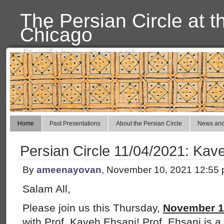
The Persian Circle at t
Chicago
انجمن سخن فارسی در دانشگاه شیکاگو
Home
Past Presentations
About the Persian Circle
News and
Persian Circle 11/04/2021: Kav
By
ameenayovan
, November 10, 2021 12:55
Salam All,
Please join us this Thursday,
November 11
with Prof. Kaveh Ehsani! Prof. Ehsani is a 