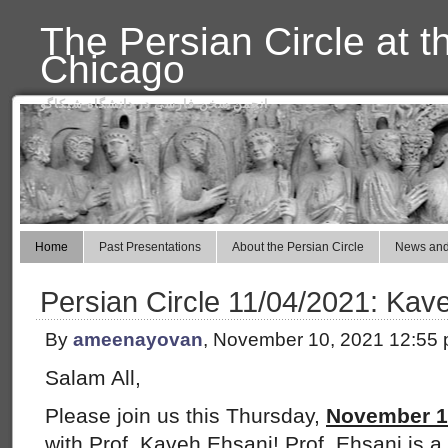
The Persian Circle at t
Chicago
انجمن سخن فارسی در دانشگاه شیکاگو
Home
Past Presentations
About the Persian Circle
News and
Persian Circle 11/04/2021: Kav
By
ameenayovan
, November 10, 2021 12:55
Salam All,
Please join us this Thursday,
November 11
with Prof. Kaveh Ehsani! Prof. Ehsani is a 