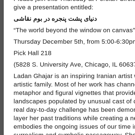
give a presentation entitled:
دنیای پشت پنجره در بوم نقاشی
“The world beyond the window on canvas
Thursday December 5th, from 5:00-6:30
Pick Hall 218
(5828 S. University Ave, Chicago, IL 6063
Ladan Ghajar is an inspiring Iranian artis
artistic family. Most of her work has chan
metaphor and figural vignettes that provid
landscapes populated by unusual cast of 
real day-to-day challenge has been demo
layer her past traditions while creating a n
embodies the ongoing issues of our time 
surrealism and symbolic passageway. She