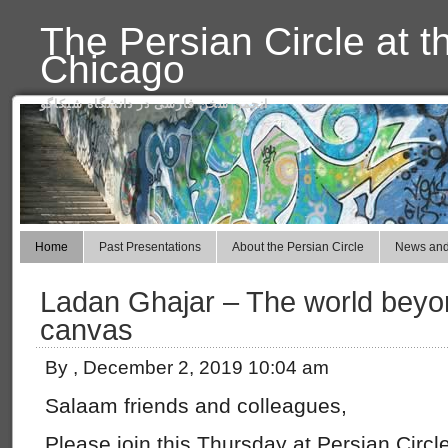
The Persian Circle at t
Chicago
انجمن سخن فارسی در دانشگاه شیکاگو
Home
Past Presentations
About the Persian Circle
News and
Ladan Ghajar – The world beyo
canvas
By , December 2, 2019 10:04 am
Salaam friends and colleagues,
Please join this Thursday at Persian Circ