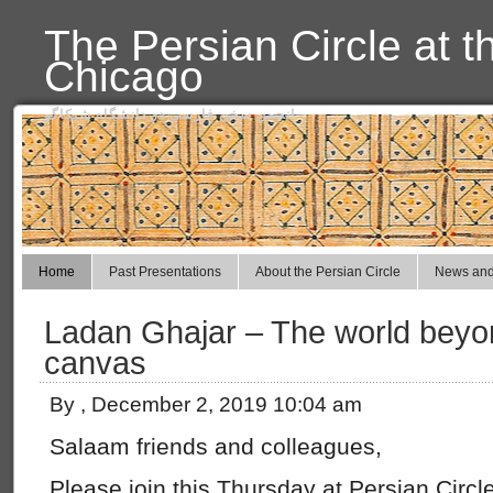
The Persian Circle at t
Chicago
انجمن سخن فارسی در دانشگاه شیکاگو
Home
Past Presentations
About the Persian Circle
News and
Ladan Ghajar – The world beyo
canvas
By , December 2, 2019 10:04 am
Salaam friends and colleagues,
Please join this Thursday at Persian Circ