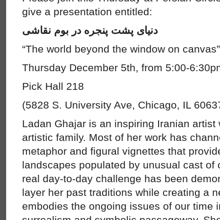
give a presentation entitled:
دنیای پشت پنجره در بوم نقاشی
“The world beyond the window on canvas
Thursday December 5th, from 5:00-6:30
Pick Hall 218
(5828 S. University Ave, Chicago, IL 6063
Ladan Ghajar is an inspiring Iranian artis
artistic family. Most of her work has chan
metaphor and figural vignettes that provid
landscapes populated by unusual cast of 
real day-to-day challenge has been demo
layer her past traditions while creating a n
embodies the ongoing issues of our time 
surrealism and symbolic passageway. She