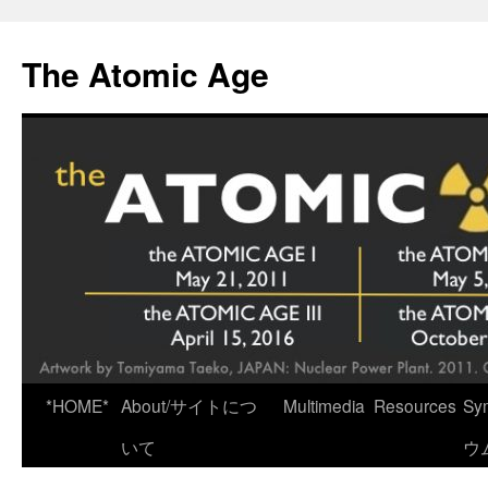
Skip
to
The Atomic Age
content
*HOME*
About/サイトにつ
Multimedia
Resources
Sy
いて
ウ