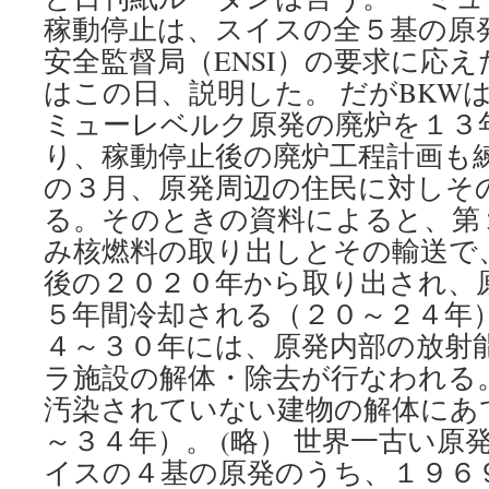
稼動停止は、スイスの全５基の原
安全監督局（ENSI）の要求に応え
はこの日、説明した。 だがBKW
ミューレベルク原発の廃炉を１３
り、稼動停止後の廃炉工程計画も
の３月、原発周辺の住民に対しそ
る。そのときの資料によると、第
み核燃料の取り出しとその輸送で
後の２０２０年から取り出され、
５年間冷却される（２０～２４年）
４～３０年には、原発内部の放射
ラ施設の解体・除去が行なわれる
汚染されていない建物の解体にあ
～３４年）。 (略） 世界一古い原
イスの４基の原発のうち、１９６