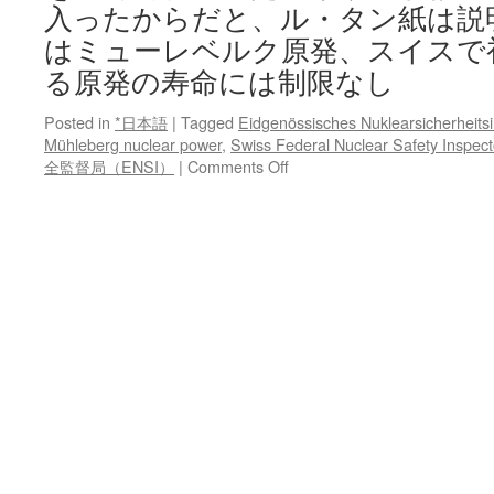
入ったからだと、ル・タン紙は説明
はミューレベルク原発、スイスで
る原発の寿命には制限なし
Posted in
*日本語
|
Tagged
Eidgenössisches Nuklearsicherheits
Mühleberg nuclear power
,
Swiss Federal Nuclear Safety Inspec
on
全監督局（ENSI）
|
Comments Off
ミ
ュ
ー
レ
ベ
ル
ク
原
発、
ス
イ
ス
で
初