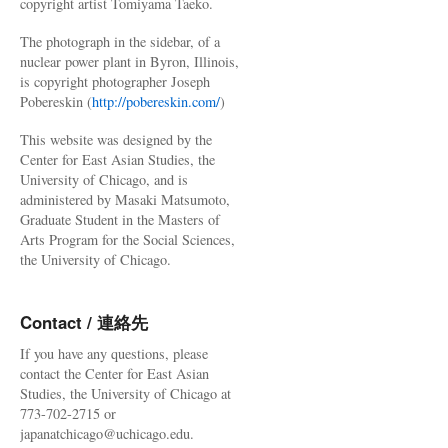
copyright artist Tomiyama Taeko.
The photograph in the sidebar, of a
nuclear power plant in Byron, Illinois,
is copyright photographer Joseph
Pobereskin (
http://pobereskin.com/
)
This website was designed by the
Center for East Asian Studies, the
University of Chicago, and is
administered by Masaki Matsumoto,
Graduate Student in the Masters of
Arts Program for the Social Sciences,
the University of Chicago.
Contact / 連絡先
If you have any questions, please
contact the Center for East Asian
Studies, the University of Chicago at
773-702-2715 or
japanatchicago@uchicago.edu.