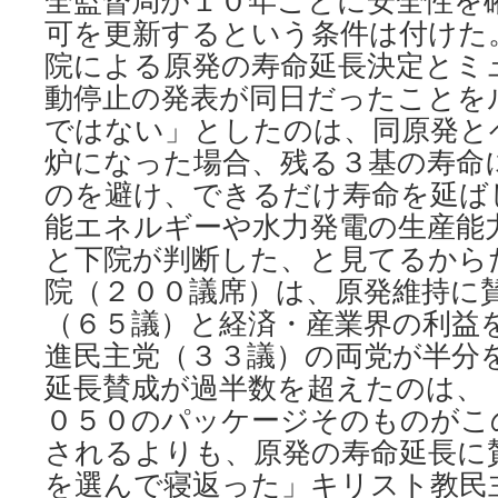
全監督局が１０年ごとに安全性を
可を更新するという条件は付けた。
院による原発の寿命延長決定とミ
動停止の発表が同日だったことを
ではない」としたのは、同原発と
炉になった場合、残る３基の寿命
のを避け、できるだけ寿命を延ば
能エネルギーや水力発電の生産能
と下院が判断した、と見てるから
院（２００議席）は、原発維持に
（６５議）と経済・産業界の利益を
進民主党（３３議）の両党が半分
延長賛成が過半数を超えたのは、
０５０のパッケージそのものがこ
されるよりも、原発の寿命延長に
を選んで寝返った」キリスト教民