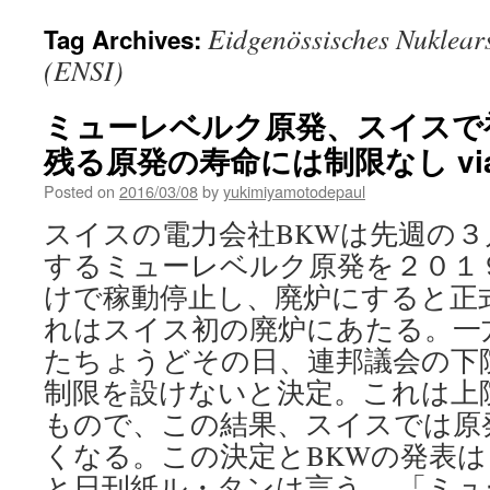
Eidgenössisches Nuklears
Tag Archives:
(ENSI)
ミューレベルク原発、スイス
残る原発の寿命には制限なし via Sw
Posted on
2016/03/08
by
yukimiyamotodepaul
スイスの電力会社BKWは先週の
するミューレベルク原発を２０１
けで稼動停止し、廃炉にすると正
れはスイス初の廃炉にあたる。一
たちょうどその日、連邦議会の下
制限を設けないと決定。これは上
もので、この結果、スイスでは原
くなる。この決定とBKWの発表
と日刊紙ル・タンは言う。 「ミ