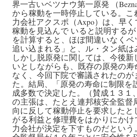
界一古いベツナウ第一原発 （Bezn
から稼動を一時停止している。こ
力会社アクスポ（Axpo）は、早
稼動を見込んで いると説明する
を計算すると、ほぼ間違いなくベ
追い込まれる」と、ル・タン紙は
しかし脱原発に関しては、今後新
いとしながらも、既存の原発の寿
なく、今回下院で審議されたのが
た。結局、「原発の寿命に制限を
成多数で決定した。（賛成１３１、
の主張は、たとえ連邦核安全監督
向に反して稼動停止を要求したと
がる利益と修理費をはかりにかけ
力会社が決定を下すものだという