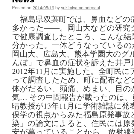
Posted on
2014/05/16
by
yukimiyamotodepaul
福島県双葉町では、鼻血などの
多かった――。岡山大などの研究
で健康調査したところ、こんな結
分かった。一体どうなっているの
岡山大、広島大、熊本学園大のグ
んぼ」で鼻血の症状を訴えた井戸
2012年11月に実施した。全町民
って調査したため、町に配布など
体がだるい、頭痛、めまい、目の
気… その中間報告が載ったのは
晴教授が13年11月に学術雑誌に
俣学の視点からみた福島原発事故
染」の論文によると、住民には原
安が募っていることから、放射線