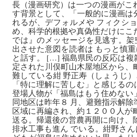
長（漫画研究）は一つの漫画がこ
見
す背景として、「一般的に漫画は
解
１
れるが、デフォルメや フィクシ
９
め、科学的根拠や真偽性だけにこ
日
発
では』のメッセージを見逃す。架
売
出させた意図を読者は もっと慎
via
産
と話す。 […] 福島県民の反応は
経
定された川俣町山木屋地区から、
ニ
ュ
難している紺 野正寿（しょうじ
ー
「特に理解に苦しむ」と感じるの
ス
登場人物が「福島はもう住めない
同地区は昨年８ 月、避難指示解除
区域に再編され、約１２００人が
送る。帰還後の営農再開に向け、
排水工事も進ん でいる。紺野さ