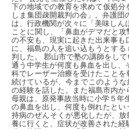
下の地域での教育を求めて仮処分
射
線
しま集団疎開裁判の会」。弁護団
に
は、行政機関が次々に「美味しん
由
来
ことに関し、「鼻血がデマだと攻
す
の不安も、現実に起きた出来事も
る」
via
に、福島の人を追い込もうとする
日
判した。 郡山市で塾の講師をし
刊
ゲ
通う中学生が何度も鼻血を出し、
ン
科でレーザー治療を受けたことを
ダ
続けているが、今までこのような
イ
の経験を話した。また福島市内か
母親は、原発事故当時に小学５年
の鼻血を出し、何度も倒れたとい
持病のぜんそくが悪化したが、放
養に行くと、症状が改善された経