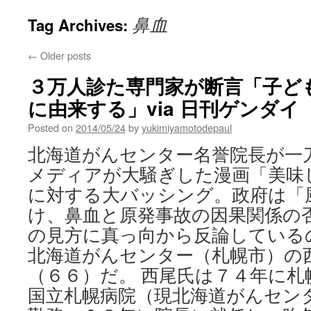
鼻血
Tag Archives:
←
Older posts
３万人診た専門家が断言「子ど
に由来する」via 日刊ゲンダイ
Posted on
2014/05/24
by
yukimiyamotodepaul
北海道がんセンター名誉院長が一
メディアが大騒ぎした漫画「美味
に対する大バッシング。政府は「
け、鼻血と原発事故の因果関係の
の見方に真っ向から反論している
北海道がんセンター（札幌市）の
（６６）だ。 西尾氏は７４年に札
国立札幌病院（現北海道がんセン