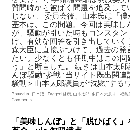
質問時から被ばく問題を追及して
じない。 委員会後、山本氏は「僕
基本は、この問題。今回は美味し
が、騒動が引いた時もコンスタン
け、有効な回答を引き出していく
森大臣に直接ぶつけて、過去の発
たい。少なくとも任期中はこの問
う」と断言した。 続きは山本太
んぼ騒動“参戦” 当サイト既出関
騒動＞山本太郎議員が“沈黙”するワケ 
Posted in
*日本語
|
Tagged
健康
,
山本太郎
,
東日本大震災・福島
Comments
「美味しんぼ」と「脱ひばく」