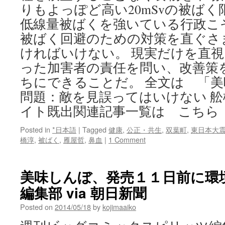
りもよっぽど高い20mSvの被ば
低線量被ばくを強いている行政こ
被ばく回避のための対策を直ぐさ
ければいけない。 現実だけを直
った加害者の責任を問い、改善策
ちにできることだ。 全文は 「
問題：敵を見誤ってはいけない 舩
イト既出関連記事一覧は こちら
Posted in
*日本語
|
Tagged
健康
,
公正・共生
,
双葉町
,
東日本大
橋淳
,
被ばく
,
雁屋哲
,
鼻血
|
1 Comment
美味しんぼ、発売１１日前に
編集部 via 朝日新聞
Posted on
2014/05/18
by
kojimaaiko