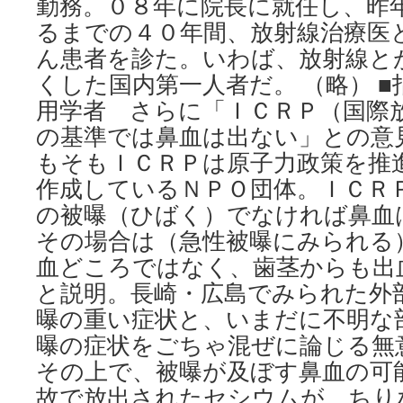
勤務。０８年に院長に就任し、昨
るまでの４０年間、放射線治療医
ん患者を診た。いわば、放射線と
くした国内第一人者だ。 （略） 
用学者 さらに「ＩＣＲＰ（国際
の基準では鼻血は出ない」との意
もそもＩＣＲＰは原子力政策を推
作成しているＮＰＯ団体。ＩＣＲ
の被曝（ひばく）でなければ鼻血
その場合は（急性被曝にみられる
血どころではなく、歯茎からも出
と説明。長崎・広島でみられた外
曝の重い症状と、いまだに不明な
曝の症状をごちゃ混ぜに論じる無
その上で、被曝が及ぼす鼻血の可
故で放出されたセシウムが、ちり