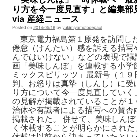
双
り方を今一度見直す」と編集部
葉
町
via 産経ニュース
で
鼻
Posted on
2014/05/16
by
yukimiyamotodepaul
血
東京電力福島第１原発を訪問し
「有
意
倦怠（けんたい）感を訴える描写
に
んではいけない」などの表現で議
多
い」
画「美味しんぼ」を連載する小学
調
ミックスピリッツ」最新号（１９
査
「避
判、お怒りは真摯（しんし）に受
難
り方について今一度見直していく
生
活
の見解が掲載されていることが１
か、
治体や有識者による描写への賛否
被
掲載された。 併せて、美味しん
ば
く
く休載することが明らかにされた
に
休載は以前から決まっていたという
よ