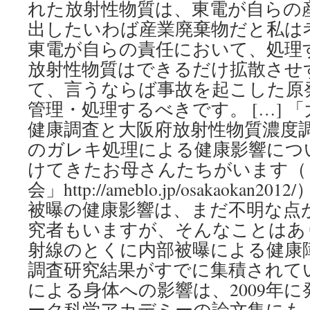
れた放射性物質は、東電が自らの
出したいわば産業廃棄物だと私は
東電が自らの責任において、処理
放射性物質はできるだけ拡散させ
て、言うならば事故を起こした原
管理・処理するべきです。 […] 
健康調査と大阪府放射性物質濃度調
のガレキ処理による健康影響につ
けてきたお母さんたちがいます（
会」http://ameblo.jp/osakaokan2
被曝の健康影響は、まだ不明な点
究者もいますが、そんなことはあ
射線のとくに内部被曝による健康
調査研究結果がすでに集積されて
による身体への影響は、2009年
ーク科学アカデミーの論文集にも