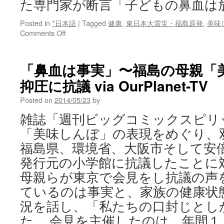
た専門家が断言「子どもの鼻血は
Posted in
*日本語
|
Tagged
健康
,
東日本大震災・福島原発
,
美味
on
Comments Off
３
万
人
「鼻血は事実」〜福島の母親「
診
抑圧に抗議 via OurPlanet-TV
た
専
Posted on
2014/05/23
by
門
家
雑誌「週刊ビッグコミックスピリ
が
「美味しんぼ」の表現をめぐり、
断
言
福島県、環境省、大阪市そして安
「子
発行元の小学館に抗議したことに
ど
も
母親らが東京で会見をし抗議の声
の
ているのは事実と、家族の健康状
鼻
血
況を話し、「私たちの口封じとし
は
た。 会見を主催したのは、年間
放