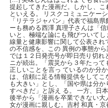
載
提起してきた漫画だ。しかし、こ
へ
最
といえる。 リスクコミュニケー
新
「リテラジャパン」代表で福島県
号
で
ーも務める西澤 真理子さんは「
「表
いと、極端な論にも飛びついてし
現
の
線量と健康影響に関して公表され
あ
の不信感を、この 異例の事態か
り
では１２日発売号が即日売り切れ
方
を
ニが続出。「震災から３年たって
今
正しいことを言っ ているのか分
一
度
は、信頼に足る情報提供をしてこ
見
も大きい」とし、「国や県は分か
直
す」
すべきだ」と訴え る。 一方、日
と
後半から「漫画を卒業できない大
編
集
女が漫画に親しむ。吉村 和真・京
部