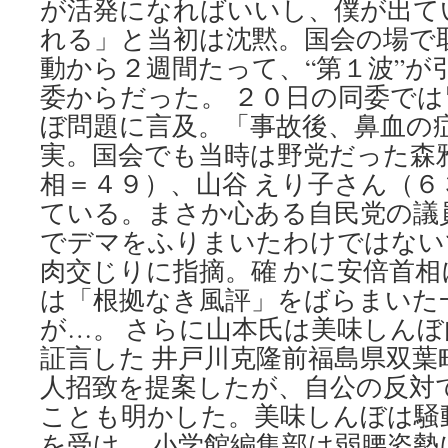
が活発になればいいし、僕が出て
via
OurPlanet-
れる」と当初は沈黙。国会の場で
TV
動から２週間たって、“第１波”が
委からだった。 ２０日の同委で
ぼ問題に言及。「事故後、鼻血の
実。国会でも当時は野党だった森
相＝４９）、山谷 えり子さん（
ている。まさか心ある自民党の議
でデマをふりまいたわけではない
肉交じりに指摘。確 かに安倍首
は「根拠なき風評」をばらまいた
が…。 さらに山本氏は美味しん
証言した 井戸川克隆前福島県双葉
人招致を提案したが、自公の反対
ことも明かした。美味しんぼは騒
を受け、 小学館編集部は弱腰姿勢