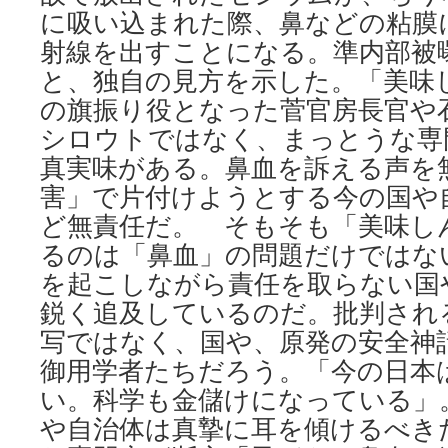
に吸い込まれた際、鼻などの粘膜
射線を出すことになる。準内部被
と、独自の見方を示した。「美味
の旗振り役となった菅官房長官や
シロウトではなく、まっとうな専
真実味がある。鼻血を訴える声を
害」で片付けようとする今の国や
ど無責任だ。 そもそも「美味し
るのは「鼻血」の問題だけではな
を起こしながら責任を取らない国
鋭く追及しているのだ。批判され
写ではなく、国や、原発の安全神
御用学者たちだろう。「今の日本
い。科学も金儲けになっている」
や自治体は真摯に耳を傾けるべき