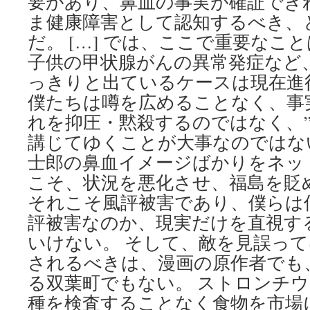
要があり、鼻血の事実が確証でき
ま健康障害として認知するべき、
だ。 […] では、ここで重要なこ
子供の甲状腺がんの異常発症など
っきりと出ているケースは現在進
僕たちは噂を広めることなく、事
れを抑圧・黙殺するのではなく、”
講じてゆくことが大事なのではな
士郎の鼻血イメージばかりをネッ
こそ、状況を悪化させ、福島を貶
それこそ風評被害であり、僕らは
評被害なのか、現実だけを直視す
いけない。 そして、敵を見誤って
されるべきは、漫画の原作者でも
る双葉町でもない。 ストロンチ
種を検査することなく食物を市場