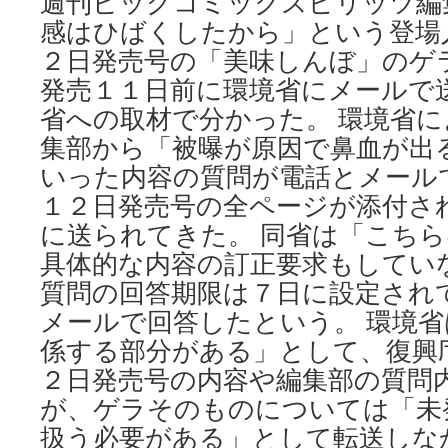
週刊ビッグコミックスピリッツ編
感はひばくしたから」という登場
２日発売号の「美味しんぼ」のゲ
発売１１日前に環境省にメールで
省への取材で分かった。 環境省
集部から「被曝が原因で鼻血が出
いった内容の質問が電話とメール
１２日発売号の全ページが添付さ
に送られてきた。 同省は「こち
具体的な内容の訂正要求もしてい
質問の回答期限は７日に設定され
メールで回答したという。 環境
係する部分がある」として、復興
２日発売号の内容や編集部の質問
が、ゲラそのものについては「未
扱う必要がある」として転送しな