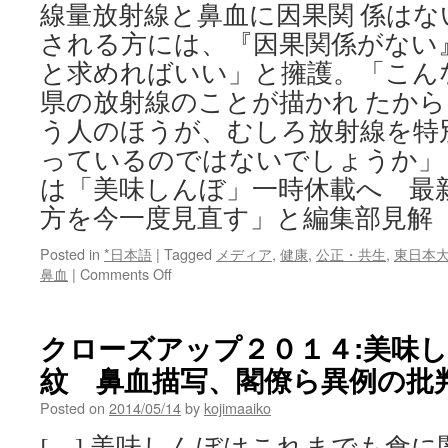
線量放射線と鼻血に因果関 係は
される方には、『因果関係がない
と求めればいい」と擁護。「こん
県の放射線のことが描かれ たか
う人のほうが、むしろ放射線を特
っているのではないでしょうか」
は「美味しんぼ」一時休載へ 最
方を今一度見直す」と編集部見解
Posted in
*日本語
|
Tagged
メディア
,
健康
,
公正・共生
,
東日本
on
鼻血
|
Comments Off
「美
味
し
クローズアップ２０１４:美味
ん
紋 鼻血描写、閣僚ら異例の批判 
ぼ」
一
Posted on
2014/05/14
by
kojimaaiko
時
休
[…] 美味しんぼはこれまでも食