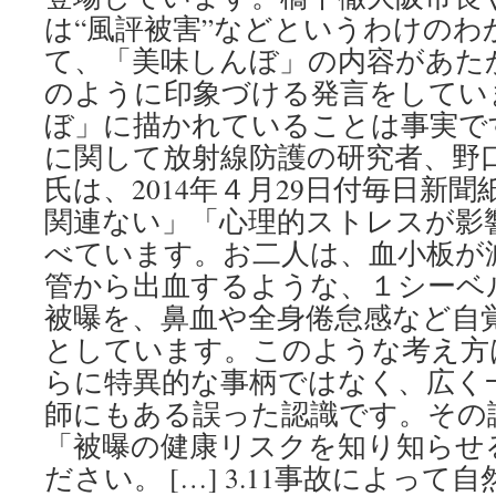
は“風評被害”などというわけのわ
て、「美味しんぼ」の内容があた
のように印象づける発言をしてい
ぼ」に描かれていることは事実です。
に関して放射線防護の研究者、野
氏は、2014年４月29日付毎日新
関連ない」「心理的ストレスが影
べています。お二人は、血小板が
管から出血するような、１シーベ
被曝を、鼻血や全身倦怠感など自
としています。このような考え方
らに特異的な事柄ではなく、広く
師にもある誤った認識です。その
「被曝の健康リスクを知り知らせ
ださい。 […] 3.11事故によっ