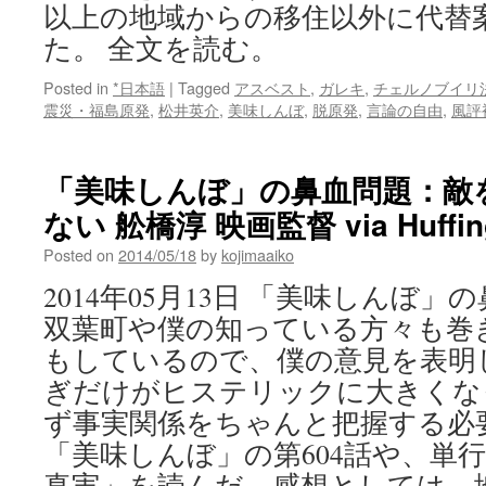
以上の地域からの移住以外に代替
た。 全文を読む。
Posted in
*日本語
|
Tagged
アスベスト
,
ガレキ
,
チェルノブイリ
震災・福島原発
,
松井英介
,
美味しんぼ
,
脱原発
,
言論の自由
,
風評
「美味しんぼ」の鼻血問題：敵
ない 舩橋淳 映画監督 via Huffing
Posted on
2014/05/18
by
kojimaaiko
2014年05月13日 「美味しんぼ
双葉町や僕の知っている方々も巻
もしているので、僕の意見を表明
ぎだけがヒステリックに大きくな
ず事実関係をちゃんと把握する必
「美味しんぼ」の第604話や、単行
真実」を読んだ。感想としては、