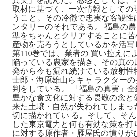
取材に基づく、一次情報としての
うこと。その冷徹で忠実な客観性
ンタリーのそれである。 福島の
準をちゃんとクリアすることに苦
産物を売ろうとしているかを活写
第110巻では、業者の 買い控え
陥っている農家を描き、その真の
発から今も漏れ続けている放射性
士郎・海原雄山らキャ ラクター
判をしている。 「福島の真実」
豊かな食文化に対する畏敬の念と
来た土壌・自然が失われてしまっ
切に描かれてい る。そして、そ
した東京電力と何も有効な策を打
に対する原作者・雁屋氏の憤りが