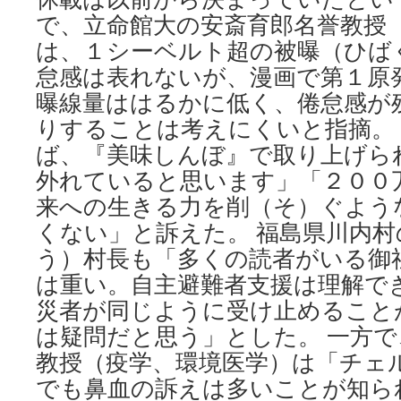
っ
で、立命館大の安斎育郎名誉教授
て
は、１シーベルト超の被曝（ひば
起
き
怠感は表れないが、漫画で第１原
た」
曝線量ははるかに低く、倦怠感が
via
J-
りすることは考えにくいと指摘。
Cast
ば、『美味しんぼ』で取り上げら
News
外れていると思います」「２００
来への生きる力を削（そ）ぐよう
くない」と訴えた。 福島県川内
う）村長も「多くの読者がいる御
は重い。自主避難者支援は理解で
災者が同じように受け止めること
は疑問だと思う」とした。 一方
教授（疫学、環境医学）は「チェ
でも鼻血の訴えは多いことが知ら