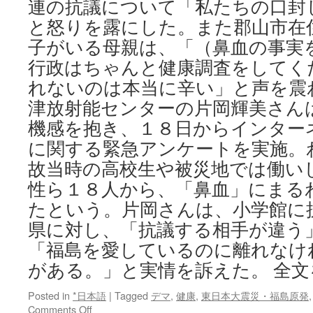
連の抗議について「私たちの口封
と怒りを露にした。また郡山市在
子がいる母親は、「（鼻血の事実
行政はちゃんと健康調査をしてく
れないのは本当に辛い」と声を震
津放射能センターの片岡輝美さん
機感を抱き、１８日からインター
に関する緊急アンケートを実施。
故当時の高校生や被災地では働い
性ら１８人から、「鼻血」にまる
たという。片岡さんは、小学館に
県に対し、「抗議する相手が違う
「福島を愛しているのに離れなけ
がある。」と実情を訴えた。 全文
Posted in
*日本語
|
Tagged
デマ
,
健康
,
東日本大震災・福島原発
on
Comments Off