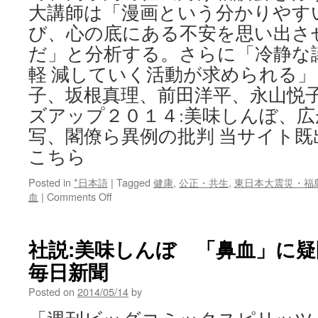
大講師は「漫画という分かりやす
び、心の底にある不安を思い出さ
だ」と分析する。さらに「冷静な
軽 減していく活動が求められる
子、坂根真理、前田洋平、永山悦子
ズアップ２０１４:美味しんぼ、
写、閣僚ら異例の批判 当サイト
こちら
Posted in
*日本語
|
Tagged
健康
,
公正・共生
,
東日本大震災・福
on
血
|
Comments Off
ク
ロ
ー
社説:美味しんぼ 「鼻血」に疑
ズ
毎日新聞
ア
ッ
Posted on
2014/05/14
by
プ
２