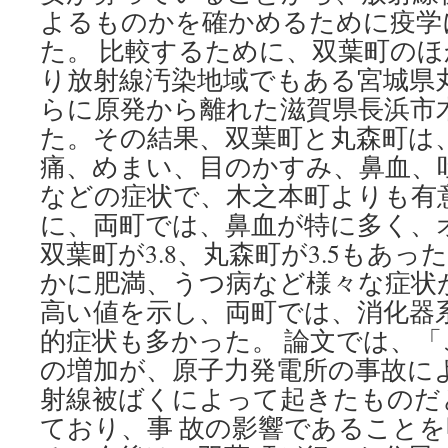
よるものかを確かめるために疫学
た。 比較するために、双葉町の
り放射線汚染地域でもある宮城県
らに原発から離れた滋賀県長浜市
た。その結果、双葉町と丸森町は
痛、めまい、目のかすみ、鼻血、
などの症状で、木之本町よりも有
に、両町では、鼻血が特に多く、
双葉町が3.8、丸森町が3.5もあ
かに肥満、うつ病など様々な症状
高い値を示し、両町では、消化器
的症状も多かった。 論文では、
の増加が、原子力発電所の事故に
射線被ばくによって起きたものだ
ており、事 故の影響であること