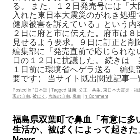
る。 また、１２日発売号には「
入れた東日本大震災のがれき処理
健康被害を訴えている」という内
２日に府と市に伝えた。府市は８
見せるよう要求。９日に訂正と削
編集部に「発売直前で応じられな
日の１２日に抗議した。 続きは
１日前に環境省へゲラ送る 編集
要です） 当サイト既出関連記事一
Posted in
*日本語
|
Tagged
健康
,
公正・共生
,
東日本大震災・福
現の自由
,
被ばく
,
言論の自由
,
鼻血
|
1 Comment
福島県双葉町で鼻血「有意に多
生活か、被ばくによって起きた」via
News