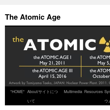
Skip
to
The Atomic Age
content
*HOME*
About/サイトにつ
Multimedia
Resources
Sy
いて
ウ