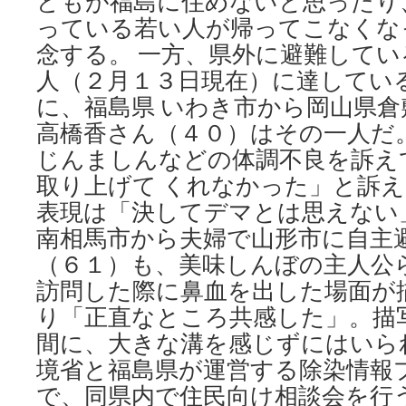
どもが福島に住めないと思ったり
っている若い人が帰ってこなくな
念する。 一方、県外に避難して
人（２月１３日現在）に達してい
に、福島県 いわき市から岡山県
高橋香さん（４０）はその一人だ
じんましんなどの体調不良を訴え
取り上げて くれなかった」と訴
表現は「決してデマとは思えない
南相馬市から夫婦で山形市に自主
（６１）も、美味しんぼの主人公
訪問した際に鼻血を出した場面が
り「正直なところ共感した」。描
間に、大きな溝を感じずにはいら
境省と福島県が運営する除染情報
で、同県内で住民向け相談会を行う