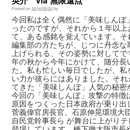
英介 via 無限遠点
Posted on
2014/05/20
by
今回私は全く偶然に「美味しんぼ
ったのですが、それから１年以上
て、ある感銘を覚えています。そ
編集部の方たちが、じつに丹念な
上げられる、その姿勢に対してで
年の秋から今年にかけて、随分長
た。私も忙しい毎日でしたが、私
い力が彼らにはありました。それ
てきた「美味しんぼ」人気の秘密
今回の「美味しんぼ」攻撃の特徴
原因をつくった日本政府が乗り出
菅義偉官房長官、石原伸晃環境大
自民党幹事長ら が舞台に上がり
登場しています。橋下徹大阪市長