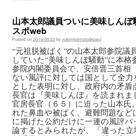
「鼻
血
は
山本太郎議員ついに美味しんぼ騒動“
事
スポweb
実」〜
福
Posted on
2014/05/22
by
yukimiyamotodepaul
島
の
“元祖脱被ばく”の山本太郎参院議
母
していた“美味しんぼ騒動”に本格
親
「美
参院内閣委員会で、安倍晋三首相
味
ない風評に対しては国として全力
し
ん
とした表明に対し、政府内の矛盾
ぼ」
長官は『美味しんぼ』を読まれま
言
論
官房長官（６５）に迫った山本氏
抑
れた鼻血や被ばく、避難問題など
圧
に掲げた公約だけに一連の風評バ
に
抗
論するとみられたが、「違った立
議