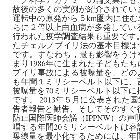
故後の多くの実例が紹介されてい
運転中の原発から５km圏内に住む
ちに２倍以上白血病が多発してい
行われた疫学調査結果も重要です。 [
たチェルノブイリ法の基本目標は
です。すなわち，最も影響をうけ
まり1986年に生まれた子どもた
ブイリ事故による被曝量を、どの
も年間１ミリシーベルト以下に、
被曝量を70ミリシーベルト以下
です。 2013年５月に公表された
告者報告と勧告、そしてそのすぐ
防止国際医師会議（IPPNW）の
唱する年間20ミリシーベルトは
曝線量を最小化するためには、年