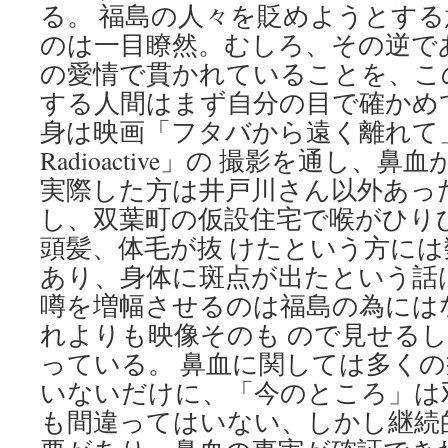
る。 福島の人々を貶めようとす
のは一目瞭然。むしろ、その逆で
の愛情で貫かれていることを、こ
する人間はまず自分の目で確かめて欲
身は映画「フタバから遠く離れて
Radioactive」の 撮影を通し、
実際した方は井戸川さん以外あっ
し、双葉町の仮設住宅で喉がひり
頭髪、体毛が抜 けたという方に
あり、身体に斑点が出たという話
噂を増幅させるのは福島の為には
れよりも映像そのも ので見せる
っている。 鼻血に関しては多く
いないだけに、「今のところ」は
も間違ってはいない、しかし継続