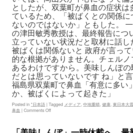
としたが、双葉町が鼻血の症状は
ているため、「被ばくとの関係に
ないのではないか」ともした。 
の津田敏秀教授は、最終報告につ
立っていない状況だと取材に話し
被ばくは関係ないと 政府が言っ
的な根拠がありません。チェルノ
あるわけですから。美味しんぼの
だとは思っていないです ね」と言
福島県双葉町で鼻血「有意に多い
か、被ばくによって起きた」
Posted in
*日本語
|
Tagged
メディア
,
中地重晴
,
健康
,
東日本大
on
鼻血
|
Comments Off
福
島
県
「美味しんぼ」一時休載へ 最