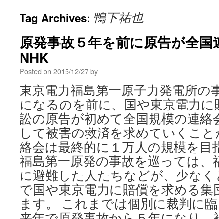
鴨下祐也
Tag Archives:
原発事故５年を前に原告が全国連
NHK
Posted on
2015/12/27
by
東京電力福島第一原子力発電所の
になるのを前に、国や東京電力に
訟の原告が初めて全国規模の連絡
して被害の救済を求めていくこと
絡会は最終的に１万人の規模を目
福島第一原発の事故を巡っては、
に避難した人たちなどが、少なく
で国や東京電力に賠償を求める集
ます。 これまでは個別に裁判に
来年で原発事故から５年になり、