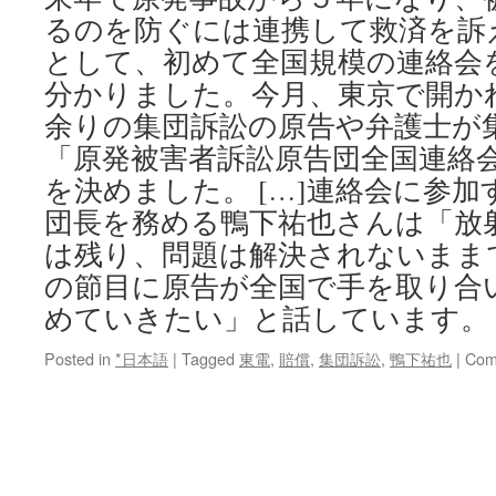
るのを防ぐには連携して救済を訴
として、初めて全国規模の連絡会
分かりました。今月、東京で開か
余りの集団訴訟の原告や弁護士が
「原発被害者訴訟原告団全国連絡
を決めました。 […]連絡会に参
団長を務める鴨下祐也さんは「放
は残り、問題は解決されないまま
の節目に原告が全国で手を取り合
めていきたい」と話しています。
Posted in
*日本語
|
Tagged
東電
,
賠償
,
集団訴訟
,
鴨下祐也
|
Com