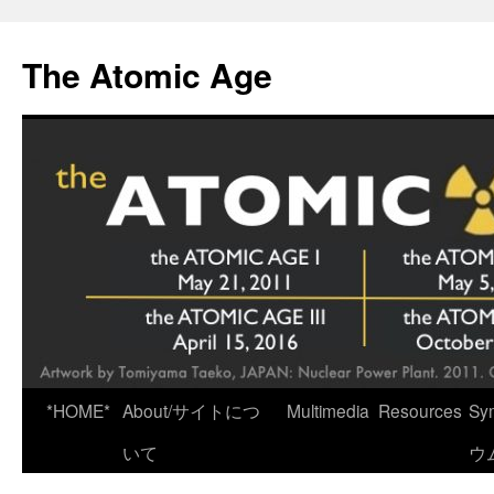
Skip
to
The Atomic Age
content
*HOME*
About/サイトにつ
Multimedia
Resources
Sy
いて
ウ