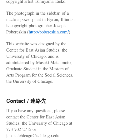
copyright artist Tomiyama Taeko.
The photograph in the sidebar, of a
nuclear power plant in Byron, Illinois,
is copyright photographer Joseph
Pobereskin (
http://pobereskin.com/
)
This website was designed by the
Center for East Asian Studies, the
University of Chicago, and is
administered by Masaki Matsumoto,
Graduate Student in the Masters of
Arts Program for the Social Sciences,
the University of Chicago.
Contact / 連絡先
If you have any questions, please
contact the Center for East Asian
Studies, the University of Chicago at
773-702-2715 or
japanatchicago@uchicago.edu.