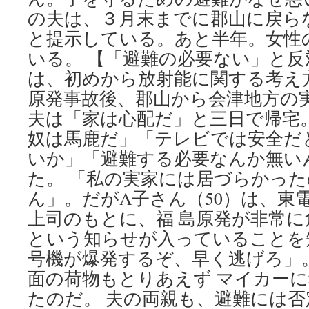
の夫は、３月末までに郡山に戻ら
と提示している。あと半年。女性
いる。 【「避難の必要ない」と反
は、初めから放射能に関する考え
原発事故後、郡山から会津地方の
夫は「家は心配だ」と三日で帰宅
奴は馬鹿だ」「テレビでは安全だ
いか」「避難する必要なんか無い
た。 「私の実家には居づらかっ
ん」。だがA子さん（50）は、東
上司のもとに、福 島原発が非常
という知らせが入っていることを
号機が爆発するぞ、早く逃げろ」
面の荷物もとりあえず マイカー
たのだ。 夫の両親も、避難には否