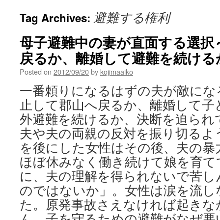
避難する権利
Tag Archives:
母子避難中の妻が直面する選択
戻るか、離婚して避難を続けるか 
Posted on
2012/09/20
by
kojimaaiko
一番頼りになるはずの夫が敵にな
止して郡山へ戻るか、離婚して子
外避難を続けるか、決断を迫られ
夫や夫の両親の反対を振り切るよ
を後にした女性はその後、夫の暴
ほぼ休みなく働き続けて娘を育て
に、夫の理解を得られないで苦し
のではないか」。女性は涙を流し
た。原発事故さえなければ起きな
ん。子を守るための避難がなぜ悪