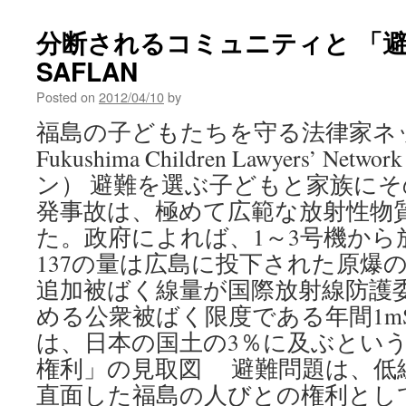
子
避
分断されるコミュニティと 「避難
難
SAFLAN
中
の
Posted on
2012/04/10
by
妻
が
福島の子どもたちを守る法律家ネット
直
Fukushima Children Lawyers’ N
面
す
ン） 避難を選ぶ子どもと家族にそ
る
発事故は、極めて広範な放射性物
選
択
た。政府によれば、1～3号機か
～
137の量は広島に投下された原爆の
避
難
追加被ばく線量が国際放射線防護委
を
める公衆被ばく限度である年間1m
中
は、日本の国土の3％に及ぶという。
止
し
権利」の見取図 避難問題は、低
て
直面した福島の人びとの権利とし
戻