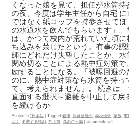
くなった娘を見て、担任が水筒持
の夜、今度は学年主任から自宅 に
ではなく紙コップを持参させてほ
の水道水を飲んでもらいます」。
は、かつて校内が荒れていた頃に
ち込みを禁じたという。有事の認
師にどれだけ失望したことか。水
閉め切ることによる熱中症対策で
励することになる。「被曝回避の
のに、熱中症対策なら水筒を持っ
て、考えられません」。 続きは
直面する選択～避難を中止して戻
を続けるか
Posted in
*日本語
|
Tagged
健康
,
原発避難民
,
学校給食
,
家族
,
東
on
ばく
,
避難する権利
,
郡山市
,
高木仁三郎
|
Comments Off
母