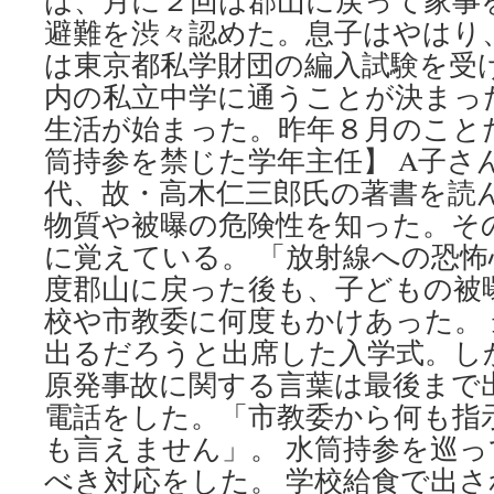
は、月に２回は郡山に戻って家事
避難を渋々認めた。息子はやはり
は東京都私学財団の編入試験を受
内の私立中学に通うことが決まっ
生活が始まった。昨年８月のこと
筒持参を禁じた学年主任】 A子さ
代、故・高木仁三郎氏の著書を読
物質や被曝の危険性を知った。そ
に覚えている。 「放射線への恐
度郡山に戻った後も、子どもの被
校や市教委に何度もかけあった。
出るだろうと出席した入学式。し
原発事故に関する言葉は最後まで
電話をした。「市教委から何も指
も言えません」。 水筒持参を巡
べき対応をした。 学校給食で出