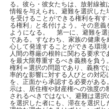
る
る。彼ら・彼女たちは、放射線被
か、
情報を与えられ、避難を選択した
離
婚
を受けることができる権利を有す
し
る権利」と名付けよう。その意義
て
避
ようになる。 第一に、避難を選
難
である。すなわち、家族の健康を
を
心して発達することができる環境
続
け
人間の尊厳の根幹に関わる要求で
る
を最大限尊重するべき義務を負う
か
via
権利＝選択の問題であり、義務で
民
率的な影響に対する人びとの対応
の
声
を、正面から承認する必要がある
新
示は、居住権や財産権への強度の
聞
されるべきではない。避難は選択
を選択した者にも、滞在を選択し