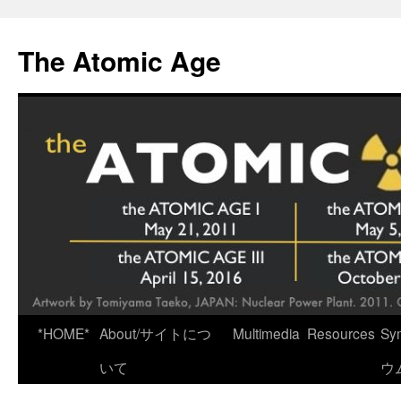
Skip
to
The Atomic Age
content
*HOME*
About/サイトにつ
Multimedia
Resources
Sy
いて
ウ