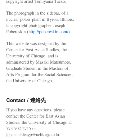
copyright artist Tomiyama Taeko.
The photograph in the sidebar, of a
nuclear power plant in Byron, Illinois,
is copyright photographer Joseph
Pobereskin (
http://pobereskin.com/
)
This website was designed by the
Center for East Asian Studies, the
University of Chicago, and is
administered by Masaki Matsumoto,
Graduate Student in the Masters of
Arts Program for the Social Sciences,
the University of Chicago.
Contact / 連絡先
If you have any questions, please
contact the Center for East Asian
Studies, the University of Chicago at
773-702-2715 or
japanatchicago@uchicago.edu.