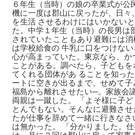
６年生（当時）の娘の卒業式が公
機に一度は郡山に戻ったが、日々
を生活 させるわけにはいかない
た。中学１年生（当時）の長男は
されていたこともあり避難には消
は学校給食の 牛乳に口をつけな
心が高まっていた。東京なら、か
ことがある。調べたら、子どもを
てくれる団体があ ることを知っ
ートに空きが出るまで、せめて子
福島から離れさせたい─。家族会
両親は一蹴した。 「よそ様に子
とんでもない。そんなに避難させ
たが仕事を辞めて一緒に行きなさい
は無かった。 「分かりました。仕