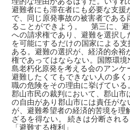
理的な理由があるはずだ。いずれ
避難者にも滞在者にも必要な支援
で、同じ原発事故の被害者である
ることができよう。 第三に、避
への請求権であり、避難を選択し
を可能にするだけの国家による支
ある。避難の選択が、経済的余裕
権であってはならない。国際環境NGO 
島老朽化原発を考える会のアンケ
避難したくてもできない人の多く
職の危険をその理由に挙げている
郡山市民の裁判において、郡山市
の自由があり郡山市には責任がな
が、避難希望者の経済的苦境を理
ざるを得ない。 続きは分断され
「避難する権利」