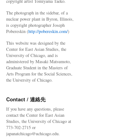
copyright artist Tomiyama Taeko.
The photograph in the sidebar, of a
nuclear power plant in Byron, Illinois,
is copyright photographer Joseph
Pobereskin (
http://pobereskin.com/
)
This website was designed by the
Center for East Asian Studies, the
University of Chicago, and is
administered by Masaki Matsumoto,
Graduate Student in the Masters of
Arts Program for the Social Sciences,
the University of Chicago.
Contact / 連絡先
If you have any questions, please
contact the Center for East Asian
Studies, the University of Chicago at
773-702-2715 or
japanatchicago@uchicago.edu.