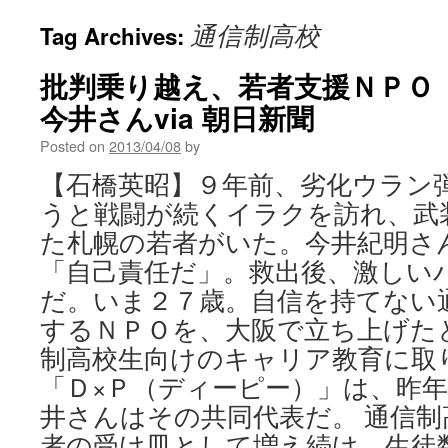
通信制高校
Tag Archives:
批判乗り越え、若者支援ＮＰＯ
今井さんvia 朝日新聞
Posted on
2013/04/08
by
【石橋英昭】９年前、劣化ウラン
うと戦闘が続くイラクを訪れ、武
た札幌の若者がいた。今井紀明さ
「自己責任だ」。救出後、激しい
だ。いま２７歳。自信を持てない
するＮＰＯを、大阪で立ち上げた
制高校生向けのキャリア教育に取
「Ｄ×Ｐ（ディーピー）」は、昨
井さんはその共同代表だ。 通信
者の受け皿として増え続け、生徒