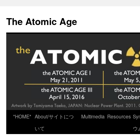
Skip
to
The Atomic Age
content
*HOME*
About/サイトにつ
Multimedia
Resources
Sy
いて
ウ