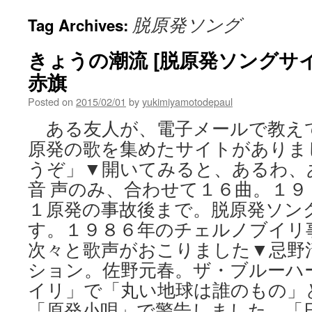
脱原発ソング
Tag Archives:
きょうの潮流 [脱原発ソングサイト
赤旗
Posted on
2015/02/01
by
yukimiyamotodepaul
ある友人が、電子メールで教え
原発の歌を集めたサイトがありま
うぞ」▼開いてみると、あるわ、
音 声のみ、合わせて１６曲。１９
１原発の事故後まで。脱原発ソン
す。１９８６年のチェルノブイリ
次々と歌声がおこりました▼忌野
ション。佐野元春。ザ・ブルーハ
イリ」で「丸い地球は誰のもの」
「原発小唄」で警告しました。「