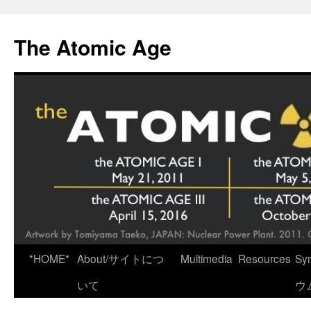
Skip
to
The Atomic Age
content
*HOME*
About/サイトにつ
Multimedia
Resources
Sy
いて
ウ