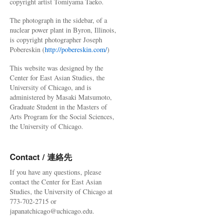
copyright artist Tomiyama Taeko.
The photograph in the sidebar, of a
nuclear power plant in Byron, Illinois,
is copyright photographer Joseph
Pobereskin (
http://pobereskin.com/
)
This website was designed by the
Center for East Asian Studies, the
University of Chicago, and is
administered by Masaki Matsumoto,
Graduate Student in the Masters of
Arts Program for the Social Sciences,
the University of Chicago.
Contact / 連絡先
If you have any questions, please
contact the Center for East Asian
Studies, the University of Chicago at
773-702-2715 or
japanatchicago@uchicago.edu.