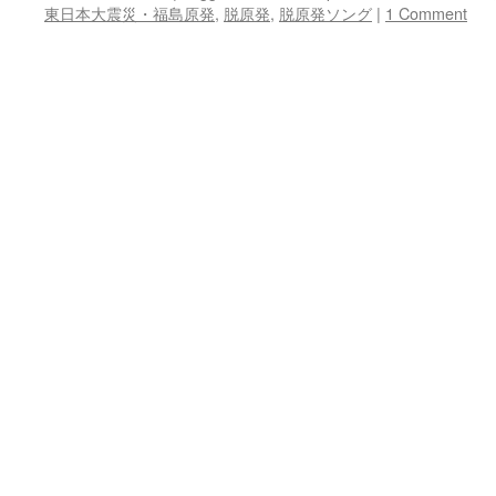
東日本大震災・福島原発
,
脱原発
,
脱原発ソング
|
1 Comment