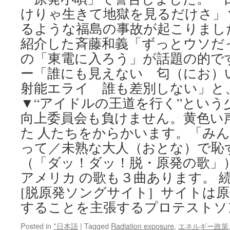
けりゃ生きて地獄を見るだけさ」
るような福島の事故が起こりまし
紹介した斉藤和義「ずっとウソだ
の「東電に入ろう」が話題の的で
ー「誰にも見えない 匂（にお）
射能エライ 誰も差別しない」と
▼“アイドルの王道を行く”という
向上委員会も負けません。黄色い
た 人たちをからかいます。「み
って／未熟な大人（おとな）で恥
（「ダッ！ダッ！脱・原発の歌」
アメリカ の歌も３曲あります。 
[脱原発ソングサイト] サイトは
することを主張するプロテストソ
Posted in
*日本語
|
Tagged
Radiation exposure
,
エネルギー政策