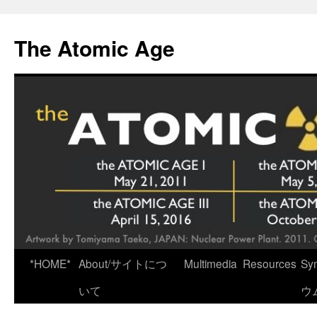
Skip
to
The Atomic Age
content
*HOME*
About/サイトにつ
Multimedia
Resources
Sy
いて
ウ