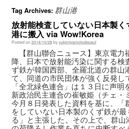
群山港
Tag Archives:
放射能検査していない日本製く
港に搬入 via Wow!Korea
Posted on
2014/10/28
by
yukimiyamotodepaul
【群山聯合ニュース】東京電力
降、日本で放射能汚染に関する検
ず鉄が韓国西部、全羅北道の群山
て、同道の市民団体が強く反発して
「全北緑色連合」は１３日に声明
新政治民主連合の崔敏姫（チェ・
今月８日発表した資料を基に、「群
をしていない日本製のくず鉄が最
る」と主張した。その上で、群山
の荷降ろし作業を直ちに中断すべき