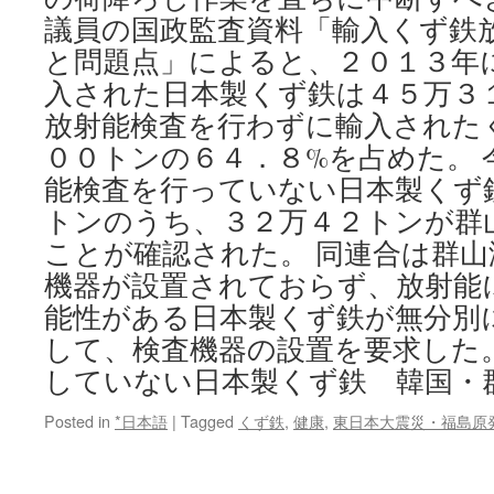
議員の国政監査資料「輸入くず鉄
と問題点」によると、２０１３年
入された日本製くず鉄は４５万３
放射能検査を行わずに輸入された
００トンの６４．８%を占めた。 
能検査を行っていない日本製くず
トンのうち、３２万４２トンが群
ことが確認された。 同連合は群
機器が設置されておらず、放射能
能性がある日本製くず鉄が無分別
して、検査機器の設置を要求した
していない日本製くず鉄 韓国・
Posted in
*日本語
|
Tagged
くず鉄
,
健康
,
東日本大震災・福島原