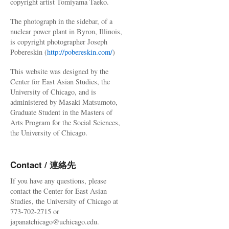
copyright artist Tomiyama Taeko.
The photograph in the sidebar, of a
nuclear power plant in Byron, Illinois,
is copyright photographer Joseph
Pobereskin (
http://pobereskin.com/
)
This website was designed by the
Center for East Asian Studies, the
University of Chicago, and is
administered by Masaki Matsumoto,
Graduate Student in the Masters of
Arts Program for the Social Sciences,
the University of Chicago.
Contact / 連絡先
If you have any questions, please
contact the Center for East Asian
Studies, the University of Chicago at
773-702-2715 or
japanatchicago@uchicago.edu.