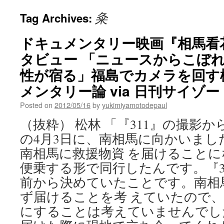
粂
Tag Archives:
ドキュメンタリー映画『相馬看
タビュー 「ニュースからこぼ
性が宿る」福島でカメラを回す
メンタリー論 via 日刊サイゾー
Posted on
2012/05/16
by
yukimiyamotodepaul
（抜粋） 松林 「『311』の撮影
の4月3日に、南相馬に向かいまし
南相馬に救援物資 を届けること
便乗する形で同行したんです。『3
前から決めていたことです。南相
ず届けることを考 えていたので
にすることは考えていませんでし