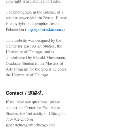
copyright artist Tomiyama Taeko.
The photograph in the sidebar, of a
nuclear power plant in Byron, Illinois,
is copyright photographer Joseph
Pobereskin (
http://pobereskin.com/
)
This website was designed by the
Center for East Asian Studies, the
University of Chicago, and is
administered by Masaki Matsumoto,
Graduate Student in the Masters of
Arts Program for the Social Sciences,
the University of Chicago.
Contact / 連絡先
If you have any questions, please
contact the Center for East Asian
Studies, the University of Chicago at
773-702-2715 or
japanatchicago@uchicago.edu.