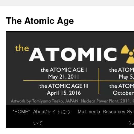
Skip
to
The Atomic Age
content
*HOME*
About/サイトにつ
Multimedia
Resources
Sy
いて
ウ