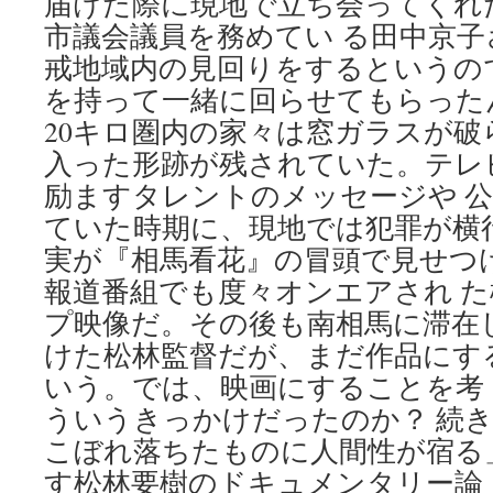
届けた際に現地で立ち会ってくれ
市議会議員を務めてい る田中京
戒地域内の見回りをするというの
を持って一緒に回らせてもらった
20キロ圏内の家々は窓ガラスが破
入った形跡が残されていた。テレ
励ますタレントのメッセージや 公
ていた時期に、現地では犯罪が横
実が『相馬看花』の冒頭で見せつ
報道番組でも度々オンエアされ 
プ映像だ。その後も南相馬に滞在
けた松林監督だが、まだ作品にす
いう。では、映画にすることを考
ういうきっかけだったのか？ 続
こぼれ落ちたものに人間性が宿る
す松林要樹のドキュメンタリー論