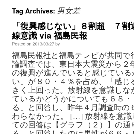
男女差
Tag Archives:
「復興感じない」８割超 ７割
線意識 via 福島民報
Posted on
2013/03/27
by
福島民報社と福島テレビが共同で
論調査では、東日本大震災から２
の復興が進んでいると感じている
い」が８０・４％を占め、「感じ
きく上回った。放射線を意識しな
ているかどうかについても６８・
る」と回答し、昨年４月調査時の
わらなかった。 […] 放射線を意
ての回答は【グラフ（２）】の通
る」と回答したのは男性が６６・