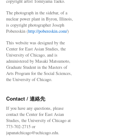
copyright artist Tomiyama Taeko.
The photograph in the sidebar, of a
nuclear power plant in Byron, Illinois,
is copyright photographer Joseph
Pobereskin (
http://pobereskin.com/
)
This website was designed by the
Center for East Asian Studies, the
University of Chicago, and is
administered by Masaki Matsumoto,
Graduate Student in the Masters of
Arts Program for the Social Sciences,
the University of Chicago.
Contact / 連絡先
If you have any questions, please
contact the Center for East Asian
Studies, the University of Chicago at
773-702-2715 or
japanatchicago@uchicago.edu.