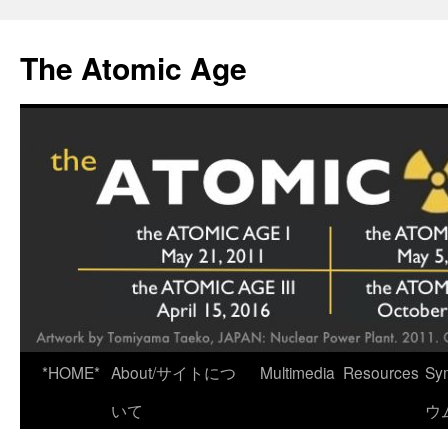
Skip
to
The Atomic Age
content
*HOME*
About/サイトにつ
Multimedia
Resources
Sy
いて
ウ