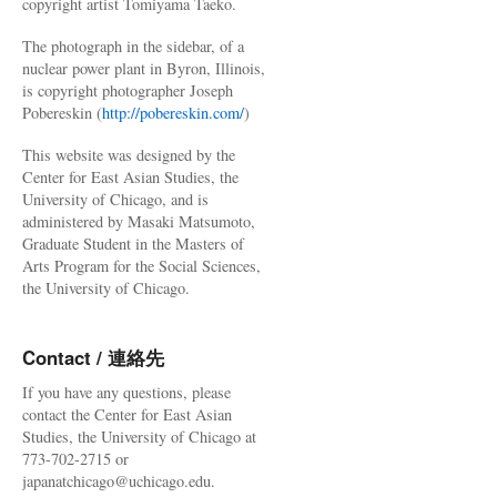
copyright artist Tomiyama Taeko.
The photograph in the sidebar, of a
nuclear power plant in Byron, Illinois,
is copyright photographer Joseph
Pobereskin (
http://pobereskin.com/
)
This website was designed by the
Center for East Asian Studies, the
University of Chicago, and is
administered by Masaki Matsumoto,
Graduate Student in the Masters of
Arts Program for the Social Sciences,
the University of Chicago.
Contact / 連絡先
If you have any questions, please
contact the Center for East Asian
Studies, the University of Chicago at
773-702-2715 or
japanatchicago@uchicago.edu.