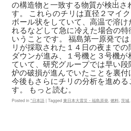
の構造物と一致する物質が検出さ
す。 これらのチリは直径２マイ
ボール状をしていて、高温で溶け
れるなどして急に冷えた場合の特
いうことです。 福島第一原発で
リが採取された１４日の夜までの
ダウンが進み、１号機と３号機が
ていて、研究グループでは早い段
炉の破損が進んでいたことを裏付
今後もさらにチリの分析を進める
す。 もっと読む。
Posted in
*日本語
|
Tagged
東日本大震災・福島原発
,
燃料
,
茨城