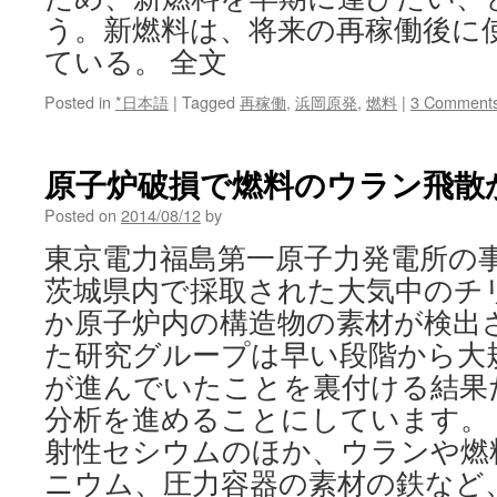
う。新燃料は、将来の再稼働後に
ている。 全文
Posted in
*日本語
|
Tagged
再稼働
,
浜岡原発
,
燃料
|
3 Comment
原子炉破損で燃料のウラン飛散か v
Posted on
2014/08/12
by
東京電力福島第一原子力発電所の
茨城県内で採取された大気中のチ
か原子炉内の構造物の素材が検出
た研究グループは早い段階から大
が進んでいたことを裏付ける結果
分析を進めることにしています。 [
射性セシウムのほか、ウランや燃
ニウム、圧力容器の素材の鉄など