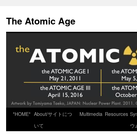
Skip
to
The Atomic Age
content
*HOME*
About/サイトにつ
Multimedia
Resources
Sy
いて
ウ