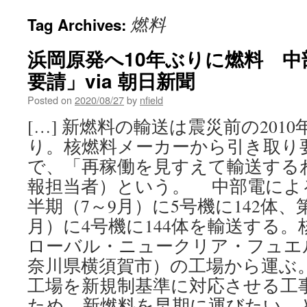
燃料
Tag Archives:
浜岡原発へ10年ぶりに燃料 中
要請」via 朝日新聞
Posted on
2020/08/27
by
nfield
[…] 新燃料の輸送は震災前の2010
り。核燃料メーカーから引き取り
で、「再稼働を見すえて輸送する
報担当者）という。 中部電によ
半期（7～9月）に5号機に142体、第
月）に4号機に144体を輸送する
ローバル・ニュークリア・フュエ
奈川県横須賀市）の工場から運ぶ
工場を新規制基準に対応させる工
ため、新燃料を早期に運びたい、